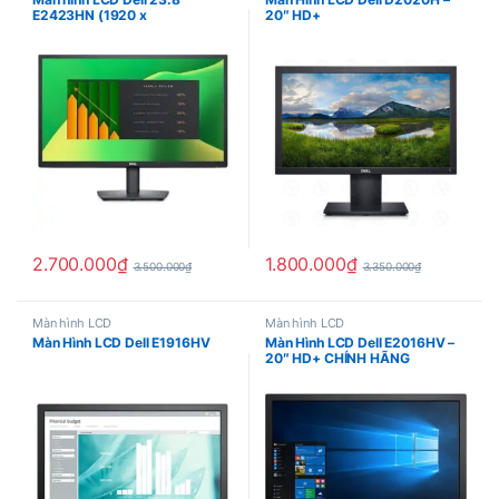
E2423HN (1920 x
20″ HD+
1080/VA/60Hz/5 ms)
2.700.000
₫
1.800.000
₫
3.500.000
₫
3.350.000
₫
Màn hình LCD
Màn hình LCD
Màn Hình LCD Dell E1916HV
Màn Hình LCD Dell E2016HV –
20″ HD+ CHÍNH HÃNG