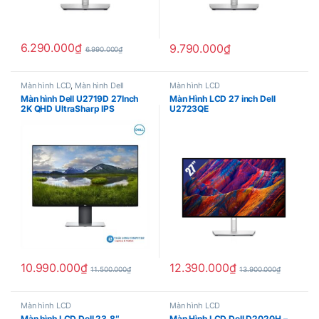
6.290.000
₫
9.790.000
₫
6.990.000
₫
Màn hình LCD
,
Màn hình Dell
Màn hình LCD
Màn hình Dell U2719D 27Inch
Màn Hình LCD 27 inch Dell
2K QHD UltraSharp IPS
U2723QE
10.990.000
₫
12.390.000
₫
11.500.000
₫
13.900.000
₫
Màn hình LCD
Màn hình LCD
Màn hình LCD Dell 23.8″
Màn Hình LCD Dell D2020H –