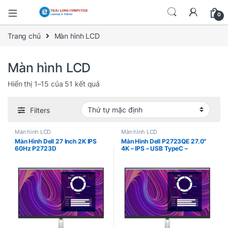
0
Trang chủ
Màn hình LCD
Màn hình LCD
Hiển thị 1–15 của 51 kết quả
Filters
Màn hình LCD
Màn hình LCD
Màn Hình Dell 27 Inch 2K IPS
Màn Hình Dell P2723QE 27.0″
60Hz P2723D
4K – IPS – USB TypeC –
Network RJ45