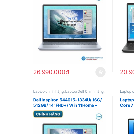
26.990.000
₫
20.9
Laptop chính hãng
,
Laptop Dell Chính hãng
,
Laptop 
Dell Inspiron Chính Hãng
Hãng
,
La
Dell Inspiron 5440 I5-1334U/ 16G/
Lapto
512GB/ 14″FHD+/ Win 11Home –
Core 7
New Chính Hãng ( NDY5V1-DG)
1TB, N
16.0″ 
2024, 1