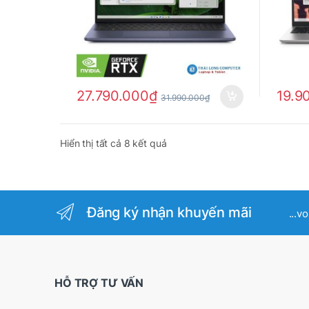
27.790.000
₫
19.9
31.990.000
₫
Hiển thị tất cả 8 kết quả
Đăng ký nhận khuyến mãi
...v
HỖ TRỢ TƯ VẤN