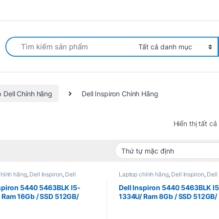
arch for:
 Dell Chính hãng
Dell Inspiron Chính Hãng
Hiển thị tất cả
chính hãng
,
Dell Inspiron
,
Dell
Laptop chính hãng
,
Dell Inspiron
,
Dell
 Chính Hãng
,
Laptop Business
Inspiron Chính Hãng
,
Laptop Busines
nspiron 5440 5463BLK I5-
Dell Inspiron 5440 5463BLK I5
 Ram 16Gb / SSD 512GB/
1334U/ Ram 8Gb / SSD 512GB/
+/ Win 11Home – New Full
14″FHD+/ Win 11Home – New F
box