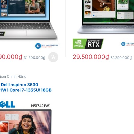
90.000
₫
29.500.000
₫
31.500.000
₫
31.290.000
₫
piron Chính Hãng
 Dell Inspiron 3530
1W1 Core i7-1355U/ 16GB
512GB SSD/ 15.6 FHD 120Hz/
 Home – New 100%