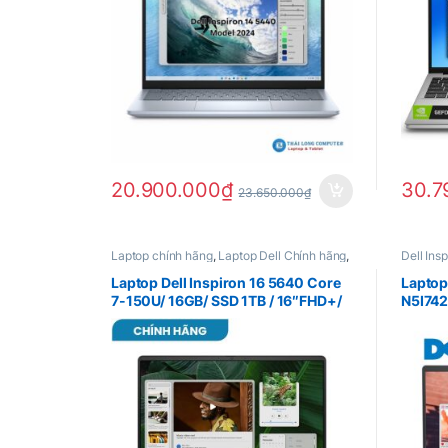
20.900.000
₫
30.7
23.650.000
₫
Laptop chính hãng
,
Laptop Dell Chính hãng
,
Dell Ins
Dell Inspiron Chính Hãng
Laptop Dell Inspiron 16 5640 Core
Laptop
7-150U/ 16GB/ SSD 1TB / 16″FHD+/
N5I742
2G_MX570A / Win 11Home/
RAM / 
Midnight Blue – New 100% Chính
Win 11
Hãng KHPF5