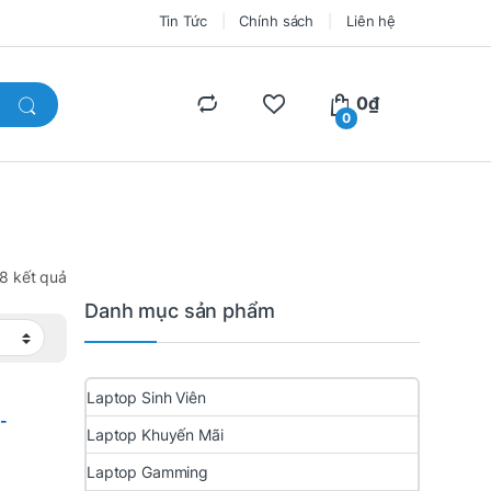
Tin Tức
Chính sách
Liên hệ
0
₫
0
 8 kết quả
Danh mục sản phẩm
Laptop Sinh Viên
s
-
Laptop Khuyến Mãi
ull
Laptop Gamming