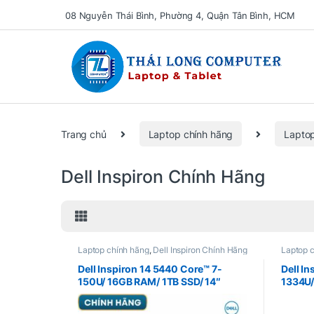
08 Nguyễn Thái Bình, Phường 4, Quận Tân Bình, HCM
Se
Trang chủ
Laptop chính hãng
Laptop
Dell Inspiron Chính Hãng
Laptop chính hãng
,
Dell Inspiron Chính Hãng
Laptop 
Inspiron
Dell Inspiron 14 5440 Core™ 7-
Dell I
150U/ 16GB RAM/ 1TB SSD/ 14″
1334U/
FHD+ IPS/ Win11 Home – NEW 100%
14″FHD
box