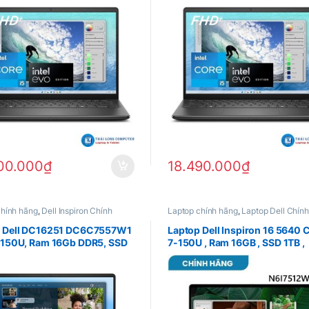
00.000
₫
18.490.000
₫
chính hãng
,
Dell Inspiron Chính
Laptop chính hãng
,
Laptop Dell Chín
ptop Dell Chính hãng
Dell Inspiron Chính Hãng
p Dell DC16251 DC6C7557W1
Laptop Dell Inspiron 16 5640 
 150U, Ram 16Gb DDR5, SSD
7-150U , Ram 16GB , SSD 1TB ,
vidia Geforce MX570A 2Gb,
16″QHD+ , 2G_MX570A , Win
FHD+, Win 11 Home + Office
11Home
 Year Pro Support – Silver