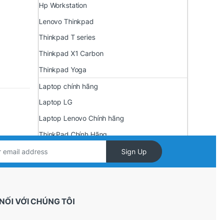
Hp Workstation
Lenovo Thinkpad
Thinkpad T series
Thinkpad X1 Carbon
Thinkpad Yoga
Laptop chính hãng
Laptop LG
Laptop Lenovo Chính hãng
ThinkPad Chính Hãng
Lenovo LOQ Chính hãng
Sign Up
Laptop Asus Chính hãng
ExpertBook
Asus Gaming
NỐI VỚI CHÚNG TÔI
Vivo book