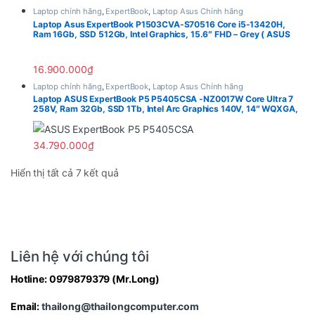
Laptop chính hãng
,
ExpertBook
,
Laptop Asus Chính hãng
Laptop Asus ExpertBook P1503CVA-S70516 Core i5-13420H,
Ram 16Gb, SSD 512Gb, Intel Graphics, 15.6″ FHD – Grey ( ASUS
Premium Care 2 Year )
16.900.000
₫
Laptop chính hãng
,
ExpertBook
,
Laptop Asus Chính hãng
Laptop ASUS ExpertBook P5 P5405CSA -NZ0017W Core Ultra 7
258V, Ram 32Gb, SSD 1Tb, Intel Arc Graphics 140V, 14″ WQXGA,
Win 11 Pro ( ASUS Premium Care 2 Year )
34.790.000
₫
Hiển thị tất cả 7 kết quả
Liên hệ với chúng tôi
Hotline:
0979879379
(Mr.Long)
Email:
thailong@thailongcomputer.com