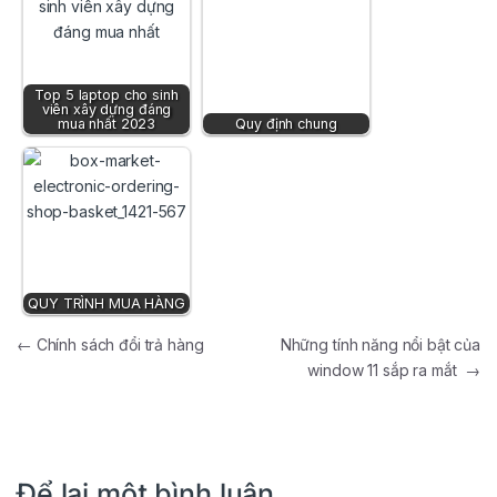
Top 5 laptop cho sinh
viên xây dựng đáng
mua nhất 2023
Quy định chung
QUY TRÌNH MUA HÀNG
Điều hướng bài viết
←
Chính sách đổi trả hàng
Những tính năng nổi bật của
window 11 sắp ra mắt
→
Để lại một bình luận