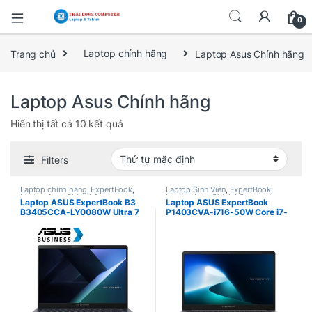
0
Trang chủ
Laptop chính hãng
Laptop Asus Chính hãng
Laptop Asus Chính hãng
Hiển thị tất cả 10 kết quả
Filters
Laptop chính hãng
,
ExpertBook
,
Laptop Sinh Viên
,
ExpertBook
,
Laptop Asus Chính hãng
Laptop Asus Chính hãng
,
Laptop
Laptop ASUS ExpertBook B3
Laptop ASUS ExpertBook
chính hãng
B3405CCA-LY0080W Ultra 7
P1403CVA-i716-50W Core i7-
255H, Ram 16Gb, SSD 512Gb,
13620H, RAM 16GB, SSD
Intel Arc Graphics, 14″ WUXGA
512GB, 14.0″ FHD – Grey, Win
FHD+, Win 11 Home ( ASUS
11 Home ( ASUS Premium Care
Premium Care 2 Year )
2 Year )