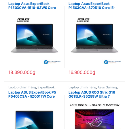
Laptop Asus Chính hãng
Laptop Asus Chính hãng
Laptop Asus ExpertBook
Laptop Asus ExpertBook
P1503CVA-i516-63WS Core
P1503CVA-S70516 Core i5-
i5-13420H, Ram 16Gb, SSD
13420H, Ram 16Gb, SSD
512Gb, Intel Graphics, 15.6″
512Gb, Intel Graphics, 15.6″
FHD – Grey , Win 11 Home (
FHD – Grey ( ASUS Premium
ASUS Premium Care 2 Year )
Care 2 Year )
18.390.000
₫
16.900.000
₫
Laptop chính hãng
,
ExpertBook
,
Laptop chính hãng
,
Asus Gaming
,
Laptop Asus Chính hãng
Laptop Asus Chính hãng
Laptop ASUS ExpertBook P5
Laptop ASUS ROG Strix G16
P5405CSA -NZ0017W Core
G615LR-S5289W Ultra 7
Ultra 7 258V, Ram 32Gb, SSD
255HX, Ram 16GB, SSD 1TB,
1Tb, Intel Arc Graphics 140V,
GeForce RTX™ 5070 Ti 12GB,
14″ WQXGA, Win 11 Pro ( ASUS
16” 2.5K IPS 240Hz, Win 11)
Premium Care 2 Year )