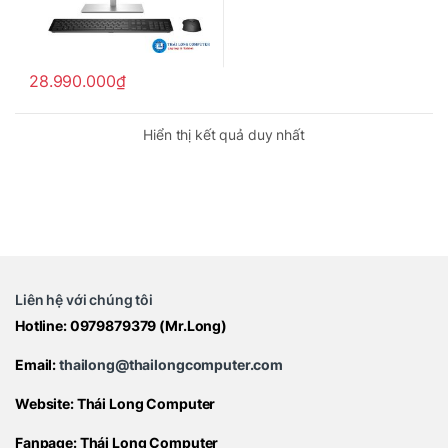
28.990.000
₫
Sản phẩm này có nhiều biến thể. Các tùy chọn có thể được chọn
Hiển thị kết quả duy nhất
Liên hệ với chúng tôi
Hotline:
0979879379
(Mr.Long)
Email:
thailong@thailongcomputer.com
Website:
Thái Long Computer
Fanpage:
Thái Long Computer