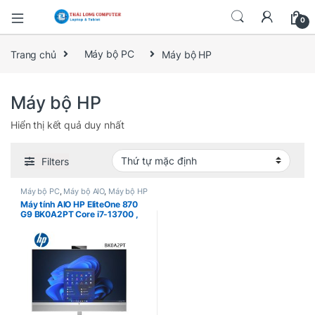
0
Trang chủ
Máy bộ PC
Máy bộ HP
Máy bộ HP
Hiển thị kết quả duy nhất
Filters
Máy bộ PC
,
Máy bộ AIO
,
Máy bộ HP
Máy tính AIO HP EliteOne 870
G9 BK0A2PT Core i7-13700 ,
Ram 16GB , SSD 512GB , Intel
UHD Graphics , 27″ QHD 2K ,
Win 11 Pro – Silver