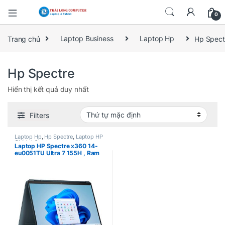
0
Trang chủ
Laptop Business
Laptop Hp
Hp Spect
Hp Spectre
Hiển thị kết quả duy nhất
Filters
Laptop Hp
,
Hp Spectre
,
Laptop HP
Chính hãng
Laptop HP Spectre x360 14-
eu0051TU Ultra 7 155H , Ram
16Gb , SSD 1TB , Intel Graphics
, 14″ 2.8 Oled , Win 11 Home