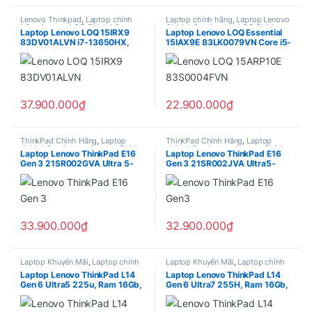
Lenovo Thinkpad
,
Laptop chính
Laptop chính hãng
,
Laptop Lenovo
hãng
,
Lenovo LOQ Chính hãng
Chính hãng
,
Lenovo LOQ Chính
Laptop Lenovo LOQ 15IRX9
Laptop Lenovo LOQ Essential
hãng
83DV01ALVN i7-13650HX,
15IAX9E 83LK0079VN Core i5-
Ram 16Gb, SSD 512Gb, RTX
12450HX, Ram 16GB, SSD
4050 6GB, 15.6 Inch IPS FHD
512GB, Nvidia RTX 3050 6Gb,
144Hz, Win 11 Home
15.6″ FHD 144hz, Win 11 Home
– 2 Year Premier support
37.900.000
₫
22.900.000
₫
ThinkPad Chính Hãng
,
Laptop
ThinkPad Chính Hãng
,
Laptop
chính hãng
,
Laptop Lenovo Chính
chính hãng
,
Laptop Lenovo Chính
Laptop Lenovo ThinkPad E16
Laptop Lenovo ThinkPad E16
hãng
hãng
Gen 3 21SR002GVA Ultra 5-
Gen 3 21SR002JVA Ultra5-
225H , Ram 16Gb , SSD 512Gb
225U , Ram 16Gb , SSD 512Gb,
, Intel® Arc™ 130T GPU, 16.0”
Intel Arc Graphics, 16.0”
WUXGA, 2 Year Premier
WUXGA , 2 Year Premier
support
support
33.900.000
₫
32.900.000
₫
Laptop Khuyến Mãi
,
Laptop chính
Laptop Khuyến Mãi
,
Laptop chính
hãng
,
Laptop Lenovo Chính hãng
hãng
,
Laptop Lenovo Chính hãng
Laptop Lenovo ThinkPad L14
Laptop Lenovo ThinkPad L14
Gen 6 Ultra5 225u, Ram 16Gb,
Gen 6 Ultra7 255H, Ram 16Gb,
SSD 512Gb, Intel Graphics,
SSD 512Gb, Intel Arc Graphics,
14.0″ WUXGA, 2 Year Premier
14.0″ WUXGA, 2 Year Premier