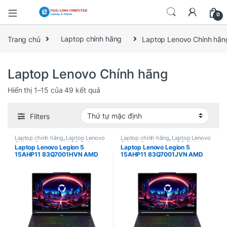
0
Trang chủ
Laptop chính hãng
Laptop Lenovo Chính hãn
Laptop Lenovo Chính hãng
Hiển thị 1–15 của 49 kết quả
Filters
Laptop chính hãng
,
Laptop Lenovo
Laptop chính hãng
,
Laptop Lenovo
Chính hãng
,
Lenovo LOQ Chính
Chính hãng
,
Lenovo LOQ Chính
Laptop Lenovo Legion 5
Laptop Lenovo Legion 5
hãng
hãng
15AHP11 83Q7001HVN AMD
15AHP11 83Q7001JVN AMD
Ryzen 7 250, Ram 16Gb, SSD
Ryzen 7 250, Ram 16Gb, SSD
512Gb, Nvidia RTX 5050 8Gb,
512Gb, Nvidia RTX 5060 8Gb,
15.3″ WQXGA Oled 165Hz, Win
15.3″ WQXGA Oled 165Hz, Win
11 Home + Office 2024
11 Home + Office 2024