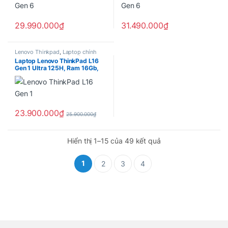
support ( 21S60021VA )
support ( 21S60025VA )
29.990.000
₫
31.490.000
₫
Lenovo Thinkpad
,
Laptop chính
hãng
,
Laptop Lenovo Chính hãng
Laptop Lenovo ThinkPad L16
Gen 1 Ultra 125H, Ram 16Gb,
SSD 512Gb, Intel Arc Graphics,
16.0″ FHD+, 2 Year Premier
support ( 21L3003SVA )
23.900.000
₫
25.900.000
₫
Hiển thị 1–15 của 49 kết quả
1
2
3
4