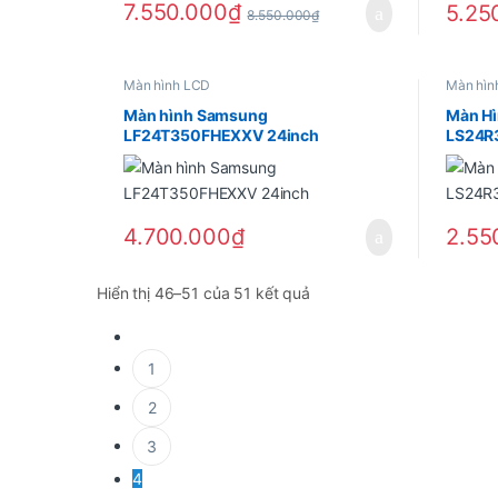
7.550.000
₫
5.25
8.550.000
₫
Màn hình LCD
Màn hìn
Màn hình Samsung
Màn H
LF24T350FHEXXV 24inch
LS24R
4.700.000
₫
2.55
Hiển thị 46–51 của 51 kết quả
1
2
3
4