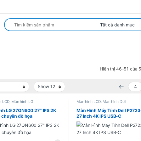
arch for:
Hiển thị 46–51 của 
←
h LCD
,
Màn hình LG
Màn hình LCD
,
Màn hình Dell
nh LG 27QN600 27″ IPS 2K
Màn Hình Máy Tính Dell P272
 chuyên đồ họa
27 Inch 4K IPS USB-C