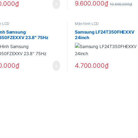
9.600.000
₫
0.000
₫
10.590.000
₫
h LCD
Màn hình LCD
ình Samsung
Samsung LF24T350FHEXXV
350FZEXXV 23.8″ 75Hz
24inch
0.000
₫
4.700.000
₫