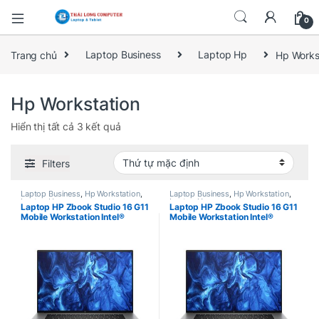
0
Trang chủ
Laptop Business
Laptop Hp
Hp Works
Hp Workstation
Hiển thị tất cả 3 kết quả
Filters
Laptop Business
,
Hp Workstation
,
Laptop Business
,
Hp Workstation
,
Laptop Hp
Laptop Hp
Laptop HP Zbook Studio 16 G11
Laptop HP Zbook Studio 16 G11
Mobile Workstation Intel®
Mobile Workstation Intel®
Core™ Ultra 7 165H / Ram 64GB
Core™ Ultra 9 185H / Ram
/ SSD 2TB / NVIDIA RTX™ 2000
32GB / SSD 1TB / GeForce
Ada 8GB/ 16.0 Full HD+ / Win
RTX™ 4070 8GB GDDR6 / 16.0″
11 Pro
4K Oled 120Hz / Win 11 Pro