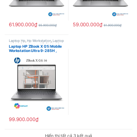
61.900.000
₫
59.000.000
₫
65.900.000
₫
61.900.000
₫
Laptop Hp
,
Hp Workstation
,
Laptop
chính hãng
,
Laptop HP Chính hãng
Laptop HP ZBook X G1i Mobile
Workstation Ultra 9-285H ,
Ram 64Gb , SSD 1TB , Nvidia
RTX Pro 2000 8Gb , 16″
AGWUXGA , Win 11 Pro , 3 year
Prosupport ( B4YT6AV )
99.900.000
₫
Hiển thị tất cả 3 kết quả