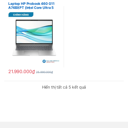
Chính hãng
,
HP Probook Chính
Laptop HP Probook 460 G11
Hãng
A74BXPT (Intel Core Ultra 5
125H | 16GB | 512GB | Intel Arc
| 16 inch WUXGA | Win 11 Home
| Bạc)
21.990.000
₫
25.990.000
₫
Hiển thị tất cả 5 kết quả