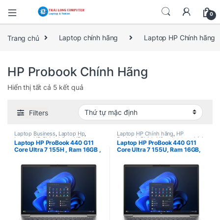
0
Trang chủ
Laptop chính hãng
Laptop HP Chính hãng
HP Probook Chính Hãng
Hiển thị tất cả 5 kết quả
Filters
Laptop Business
,
Laptop Hp
,
Laptop HP Chính hãng
,
HP
Laptop HP Chính hãng
,
HP
Probook Chính Hãng
,
Laptop chính
Laptop HP ProBook 440 G11
Laptop HP ProBook 440 G11
Probook Chính Hãng
hãng
Core Ultra 7 155H , Ram 16GB ,
Core Ultra 7 155U, Ram 16GB,
SSD 512GB , Intel Arc , 14″
SSD 512GB, Intel Arc, 14″
WUXGA , Win 11 Pro (
WUXGA, Win 11 Home (
A74BMPT )
A74BHPT )