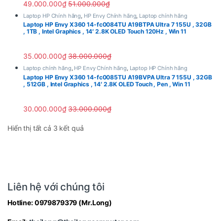
49.000.000
₫
51.000.000
₫
Laptop HP Chính hãng
,
HP Envy Chính hãng
,
Laptop chính hãng
Laptop HP Envy X360 14-fc0084TU A19BTPA Ultra 7 155U , 32GB
, 1TB , Intel Graphics , 14′ 2.8K OLED Touch 120Hz , Win 11
35.000.000
₫
38.000.000
₫
Laptop chính hãng
,
HP Envy Chính hãng
,
Laptop HP Chính hãng
Laptop HP Envy X360 14-fc0085TU A19BVPA Ultra 7 155U , 32GB
, 512GB , Intel Graphics , 14′ 2.8K OLED Touch , Pen , Win 11
30.000.000
₫
33.000.000
₫
Hiển thị tất cả 3 kết quả
Liên hệ với chúng tôi
Hotline:
0979879379
(Mr.Long)