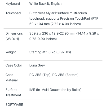
Keyboard
White Backlit, English
mà ngay cả ở mức thiết lập cao.
Touchpad
Buttonless Mylar® surface multi-touch
Hỗ trợ tốt các phần mềm thiết kế như Adobe
touchpad, supports Precision TouchPad (PTP),
Premiere, Lightroom, Blender, AutoCAD hay các
69 x 104 mm (2.72 x 4.09 inches)
phần mềm AI chạy GPU.
Dimensions
359.2 x 236 x 19.9-22.95 mm (14.14 x 9.29 x
Nhờ đó, người dùng có thể cân hầu hết các tựa game
(WxDxH)
0.78-0.90 inches)
esports ở mức FPS rất cao và chơi mượt nhiều game
AAA ở thiết lập Medium – High.
Weight
Starting at 1.8 kg (3.97 lbs)
Case Color
Luna Grey
Case
PC-ABS (Top), PC-ABS (Bottom)
Material
Surface
IMR (In-Mold Decoration by Roller)
Treatment
SOFTWARE