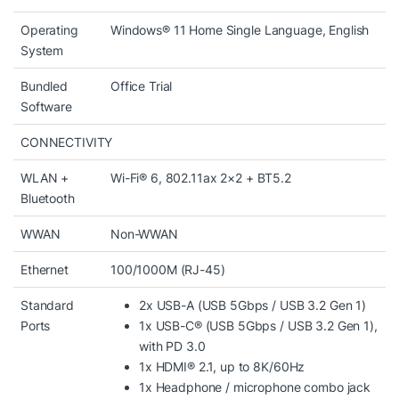
Operating
Windows® 11 Home Single Language, English
System
Bundled
Office Trial
Software
CONNECTIVITY
WLAN +
Wi-Fi® 6, 802.11ax 2×2 + BT5.2
Bluetooth
RAM 16GB DDR5 và SSD 512GB tốc
WWAN
Non-WWAN
độ cao
Ethernet
100/1000M (RJ-45)
Lenovo LOQ 15ARP10E 83S0004FVN
được trang bị
16GB RAM DDR5, tốc độ nhanh hơn đáng kể so với
Standard
2x USB-A (USB 5Gbps / USB 3.2 Gen 1)
DDR4. Nhờ băng thông lớn, các tác vụ nặng, chạy đa
Ports
1x USB-C® (USB 5Gbps / USB 3.2 Gen 1),
phần mềm cùng lúc, dựng video hay chơi game đều đạt
with PD 3.0
1x HDMI® 2.1, up to 8K/60Hz
độ mượt cao hơn.
1x Headphone / microphone combo jack