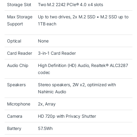
Storage Slot
Two M.2 2242 PCIe® 4.0 x4 slots
Max Storage
Up to two drives, 2x M.2 SSD • M.2 SSD up to
Support
1TB each
Optical
None
Hiệu năng vượt trội với Ryzen 7-
Card Reader
3-in-1 Card Reader
7735HS
Audio Chip
High Definition (HD) Audio, Realtek® ALC3287
Trái tim của
Lenovo LOQ 15ARP10E 83S0004FVN
nằm
codec
ở bộ xử lý AMD Ryzen 7-7735HS, thuộc dòng HS tối ưu
Speakers
Stereo speakers, 2W x2, optimized with
hiệu năng – tiết kiệm năng lượng. Với 8 nhân, 16 luồng,
Nahimic Audio
xung nhịp tối đa 4.75GHz, con chip này dư sức đáp ứng
Microphone
2x, Array
từ tác vụ văn phòng đến render 3D nhẹ, lập trình, chạy
đa tab Chrome, dựng video Full HD và chơi nhiều tựa
Camera
HD 720p with Privacy Shutter
game phổ biến.
Battery
57.5Wh
Nhờ tiến trình Zen 3+, Ryzen 7-7735HS vừa mang lại