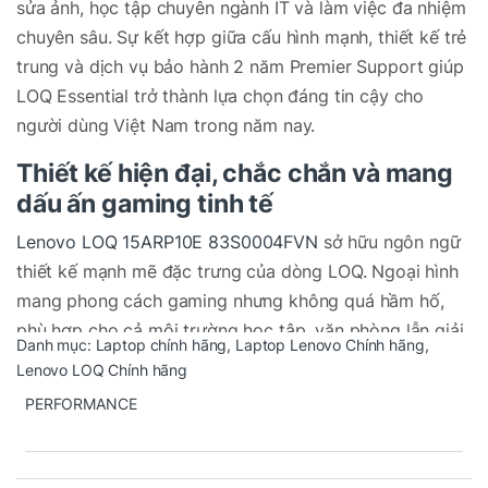
sửa ảnh, học tập chuyên ngành IT và làm việc đa nhiệm
chuyên sâu. Sự kết hợp giữa cấu hình mạnh, thiết kế trẻ
trung và dịch vụ bảo hành 2 năm Premier Support giúp
LOQ Essential trở thành lựa chọn đáng tin cậy cho
người dùng Việt Nam trong năm nay.
Thiết kế hiện đại, chắc chắn và mang
dấu ấn gaming tinh tế
Lenovo LOQ 15ARP10E 83S0004FVN
sở hữu ngôn ngữ
thiết kế mạnh mẽ đặc trưng của dòng LOQ. Ngoại hình
mang phong cách gaming nhưng không quá hầm hố,
phù hợp cho cả môi trường học tập, văn phòng lẫn giải
Danh mục:
Laptop chính hãng
,
Laptop Lenovo Chính hãng
,
trí. Các đường cắt khỏe, các mảng khối được tạo hình
Lenovo LOQ Chính hãng
hài hòa vừa tăng tính thẩm mỹ vừa giúp tối ưu luồng
PERFORMANCE
gió làm mát. Khung máy chắc chắn, giảm flex tốt và đạt
độ bền cao khi sử dụng lâu dài.