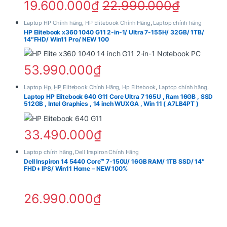
19.600.000
₫
22.990.000
₫
Laptop HP Chính hãng
,
HP Elitebook Chính Hãng
,
Laptop chính hãng
HP Elitebook x360 1040 G11 2-in-1/ Ultra 7-155H/ 32GB/ 1TB/
14″FHD/ Win11 Pro/ NEW 100
Sản phẩm này có nhiều biến thể. Các 
53.990.000
₫
Laptop Hp
,
HP Elitebook Chính Hãng
,
Hp Elitebook
,
Laptop chính hãng
,
Laptop HP Chính hãng
Laptop HP Elitebook 640 G11 Core Ultra 7 165U , Ram 16GB , SSD
512GB , Intel Graphics , 14 inch WUXGA , Win 11 ( A7LB4PT )
Sản phẩm này có nhiều biến thể. Các 
33.490.000
₫
Windows 11 Home bản quyền và hỗ
Laptop chính hãng
,
Dell Inspiron Chính Hãng
trợ 2 năm Premier Support
Dell Inspiron 14 5440 Core™ 7-150U/ 16GB RAM/ 1TB SSD/ 14″
FHD+ IPS/ Win11 Home – NEW 100%
Máy đi kèm Windows 11 Home bản quyền, cho phép
cập nhật đầy đủ tính năng bảo mật, hiệu năng và giao
26.990.000
₫
diện mới hiện đại.