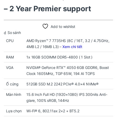
– 2 Year Premier support
Add to wishlist
So sánh
CPU
AMD Ryzen™ 7 7735HS (8C / 16T, 3.2 / 4.75GHz,
4MB L2 / 16MB L3) –
Xem chi tiết
RAM
1x 16GB SODIMM DDR5-4800 ( 1 Slot )
VGA
NVIDIA® GeForce RTX™ 4050 6GB GDDR6, Boost
Clock 1605MHz, TGP 65W, 194 AI TOPS
Ổ cứng
512GB SSD M.2 2242 PCIe® 4.0×4 NVMe®
Màn hình
15.6 Inch Full HD (1920×1080) IPS 300nits Anti-
glare, 100% sRGB, 144Hz
Lựa chọn
Wi-Fi® 6, 802.11ax 2×2 + BT5.2