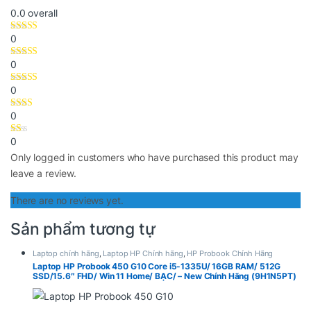
0.0
overall
Kết nối đầy đủ và pin ổn định
0
Máy được trang bị đầy đủ các cổng kết nối phổ biến:
USB-A, USB-C, HDMI, LAN RJ45 và jack combo audio.
0
Điều này giúp kết nối màn hình, thiết bị ngoại vi, tai
0
nghe và phụ kiện dễ dàng. Cổng LAN là một ưu điểm
0
quan trọng với game thủ cần độ ổn định mạng cao.
0
Pin cho thời lượng sử dụng thoải mái với các tác vụ
Only logged in customers who have purchased this product may
thông thường. Công nghệ sạc nhanh giúp người dùng
leave a review.
tiết kiệm thời gian khi cần di chuyển.
There are no reviews yet.
Sản phẩm tương tự
Laptop chính hãng
,
Laptop HP Chính hãng
,
HP Probook Chính Hãng
Laptop HP Probook 450 G10 Core i5-1335U/ 16GB RAM/ 512G
SSD/15.6″ FHD/ Win 11 Home/ BẠC/ – New Chính Hãng (9H1N5PT)