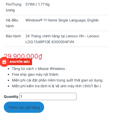
Pin/Trọng
57Wh / 1.77 Kg
lượng
Hệ điều
Windows® 11 Home Single Language, English
hành
Bảo hành
24 Tháng chính hãng tại Lenovo VN –
Lenovo
LOQ 15ARP10E 83S0004FVN
29.900.000
₫
Tặng túi xách + Mouse Wiresless .
Free ship giao máy nội thành.
Miễn phí cài đặt phần mềm trong suốt thời gian sử dụng.
Miễn phí kiểm tra định kì & Vệ sinh máy tính ( 6th/1 lần )
Quantity
Thêm vào giỏ hàng