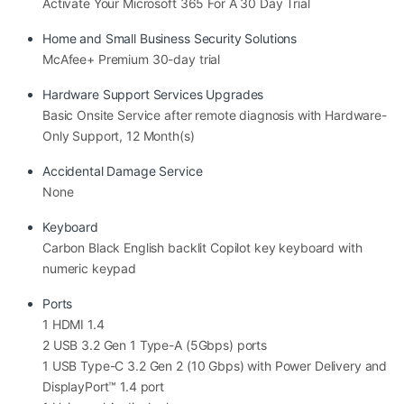
Activate Your Microsoft 365 For A 30 Day Trial
Dù có màn hình lớn, thiết kế tổng thể của máy vẫn khá
gọn gàng, giúp người dùng dễ dàng mang theo khi đi
Home and Small Business Security Solutions
McAfee+ Premium 30-day trial
học, đi làm hay công tác.
Hardware Support Services Upgrades
Basic Onsite Service after remote diagnosis with Hardware-
Only Support, 12 Month(s)
Accidental Damage Service
None
Keyboard
Carbon Black English backlit Copilot key keyboard with
numeric keypad
Ports
1 HDMI 1.4
2 USB 3.2 Gen 1 Type-A (5Gbps) ports
1 USB Type-C 3.2 Gen 2 (10 Gbps) with Power Delivery and
DisplayPort™ 1.4 port