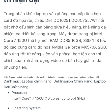
Trong phân khúc laptop văn phòng cao cấp tích hợp
card đồ họa rời, chiếc Dell DC16251 DC6C7557W1 nổi
bật nhờ cấu hình cân bằng giữa hiệu năng, khả năng đa
nhiệm và thiết kế sang trọng. Máy được trang bị Intel
Core 7 150U thế hệ mới, RAM DDR5 16GB, SSD 1TB tốc
độ cao cùng card đồ họa Nvidia GeForce MX570A 2GB,
đáp ứng tốt từ công việc văn phòng, học tập cho tới
chỉnh sửa hình ảnh, dựng video cơ bản hay giải trí đa
phương tiện.
Không chỉ mạnh về cấu hình, mẫu laptop này còn đi
Danh mục:
Laptop chính hãng
,
Dell Inspiron Chính Hãng
,
Laptop
kèm Windows 11 Home bản quyền, Office 2024 và gói 1
Dell Chính hãng
Year Pro Support từ Dell, mang đến trải nghiệm sử
Processor
dụng ổn định và chuyên nghiệp hơn cho người dùng
Intel® Core™ 7 150U (10 cores, up to 5.4 GHz)
doanh nghiệp cũng như cá nhân.
Operating System