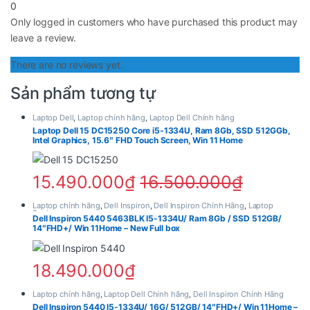
Đây là lợi thế lớn đối với người thường xuyên làm việc
0
Only logged in customers who have purchased this product may
đa nhiệm hoặc sử dụng laptop trong thời gian dài liên
leave a review.
tục.
There are no reviews yet.
SSD 1TB – Không gian lưu trữ rộng rãi
Sản phẩm tương tự
Ổ cứng SSD dung lượng 1TB mang đến không gian lưu
trữ cực kỳ thoải mái cho tài liệu, hình ảnh, video và
Laptop Dell
,
Laptop chính hãng
,
Laptop Dell Chính hãng
Laptop Dell 15 DC15250 Core i5-1334U, Ram 8Gb, SSD 512GGb,
phần mềm. Người dùng không cần quá lo lắng về việc
Intel Graphics, 15.6″ FHD Touch Screen, Win 11 Home
đầy bộ nhớ sau thời gian dài sử dụng.
15.490.000
₫
16.500.000
₫
Ngoài dung lượng lớn, SSD còn giúp:
Laptop chính hãng
,
Dell Inspiron
,
Dell Inspiron Chính Hãng
,
Laptop
Khởi động Windows cực nhanh
Business
Dell Inspiron 5440 5463BLK I5-1334U/ Ram 8Gb / SSD 512GB/
Mở ứng dụng gần như tức thì
14″FHD+/ Win 11Home – New Full box
Sao chép dữ liệu tốc độ cao
Giảm thời gian tải game hoặc phần mềm
18.490.000
₫
Đối với người làm việc văn phòng hoặc sáng tạo nội
Laptop chính hãng
,
Laptop Dell Chính hãng
,
Dell Inspiron Chính Hãng
dung, SSD 1TB là một điểm cộng rất đáng giá.
Dell Inspiron 5440 I5-1334U/ 16G/ 512GB/ 14″FHD+/ Win 11Home –