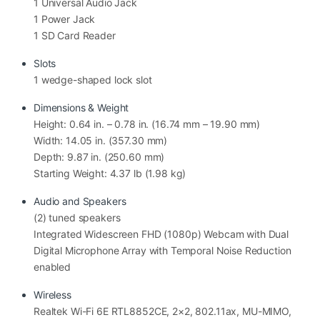
1 Universal Audio Jack
1 Power Jack
1 SD Card Reader
Slots
Intel Core 7 150U – Hiệu năng mạnh
1 wedge-shaped lock slot
cho công việc đa nhiệm
Dimensions & Weight
Trái tim của
Dell DC16251 DC6C7557W1
là bộ vi xử lý
Height: 0.64 in. – 0.78 in. (16.74 mm – 19.90 mm)
Intel Core 7 150U thuộc dòng Intel Core Ultra thế hệ
Width: 14.05 in. (357.30 mm)
mới, tối ưu tốt cho hiệu suất và điện năng tiêu thụ. Con
Depth: 9.87 in. (250.60 mm)
chip này mang lại khả năng xử lý nhanh chóng cho các
Starting Weight: 4.37 lb (1.98
kg)
tác vụ văn phòng nâng cao như:
Audio and Speakers
(2) tuned speakers
Làm việc với Excel dữ liệu lớn
Integrated Widescreen FHD (1080p) Webcam with Dual
Chạy nhiều tab trình duyệt cùng lúc
Digital Microphone Array with Temporal Noise Reduction
Họp online qua Zoom, Teams
enabled
Thiết kế Canva, Photoshop cơ bản
Chỉnh sửa video nhẹ
Wireless
Lập trình và học tập chuyên ngành
Realtek Wi-Fi 6E RTL8852CE, 2×2, 802.11ax, MU-MIMO,