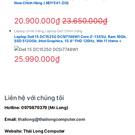
New Chính Hãng ( NDY5V1-DG)
Nvidia GeForce MX570A 2GB – Tăng
tốc đồ họa hiệu quả
20.900.000
₫
23.650.000
₫
Một trong những điểm nổi bật nhất của
Dell DC16251
Laptop chính hãng
,
Laptop Dell Chính hãng
Laptop Dell 15 DC15250 DC5I7748W1 Core i7-1355U, Ram 16Gb,
DC6C7557W1
chính là card đồ họa rời Nvidia GeForce
SSD 512GGb, Intel Graphics, 15.6″ FHD 120Hz, Win 11 Home +
OfficeH24+365
MX570A 2GB. Đây là giải pháp phù hợp cho người cần
hiệu năng đồ họa tốt hơn laptop chỉ dùng card
25.990.000
₫
onboard.
Card MX570A hỗ trợ tốt cho các nhu cầu:
Chỉnh sửa ảnh Photoshop
Thiết kế 2D
Liên hệ với chúng tôi
Dựng video Full HD
Hotline:
0979879379
(Mr.Long)
Chơi game eSports
Học đồ họa cơ bản
Email:
thailong@thailongcomputer.com
Render nhẹ
Website:
Thái Long Computer