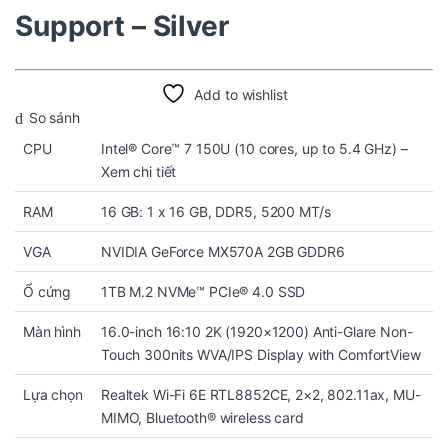
Support – Silver
Add to wishlist
So sánh
CPU
Intel® Core™ 7 150U (10 cores, up to 5.4 GHz) –
Xem chi tiết
RAM
16 GB: 1 x 16 GB, DDR5, 5200 MT/s
VGA
NVIDIA GeForce MX570A 2GB GDDR6
Ổ cứng
1TB M.2 NVMe™ PCIe® 4.0 SSD
Màn hình
16.0-inch 16:10 2K (1920×1200) Anti-Glare Non-
Touch 300nits WVA/IPS Display with ComfortView
Lựa chọn
Realtek Wi-Fi 6E RTL8852CE, 2×2, 802.11ax, MU-
MIMO, Bluetooth® wireless card