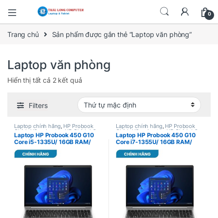
0
Trang chủ
Sản phẩm được gắn thẻ “Laptop văn phòng”
Laptop văn phòng
Hiển thị tất cả 2 kết quả
Filters
Laptop chính hãng
,
HP Probook
Laptop chính hãng
,
HP Probook
Chính Hãng
,
Laptop HP Chính hãng
Chính Hãng
,
Laptop HP Chính hãng
Laptop HP Probook 450 G10
Laptop HP Probook 450 G10
Core i5-1335U/ 16GB RAM/
Core i7-1355U/ 16GB RAM/
512G SSD/15.6″ FHD/ Win 11
512G SSD/15.6″ FHD/ Win 11
Home/ BẠC/ – New Chính Hãng
Home/ BẠC/ – New Chính Hãng
(9H1N5PT)
(9H8H1PT)