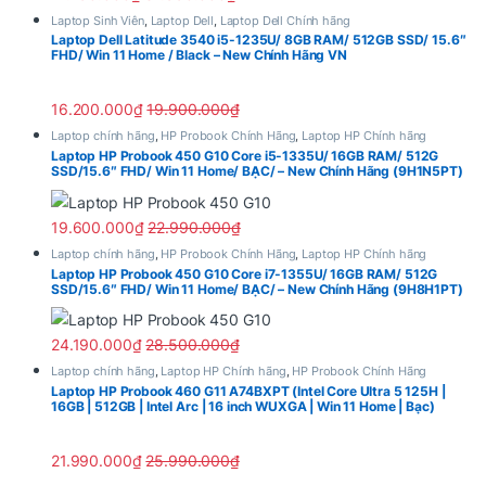
Laptop Sinh Viên
,
Laptop Dell
,
Laptop Dell Chính hãng
Laptop Dell Latitude 3540 i5-1235U/ 8GB RAM/ 512GB SSD/ 15.6″
FHD/ Win 11 Home / Black – New Chính Hãng VN
16.200.000
₫
19.900.000
₫
Laptop chính hãng
,
HP Probook Chính Hãng
,
Laptop HP Chính hãng
Laptop HP Probook 450 G10 Core i5-1335U/ 16GB RAM/ 512G
SSD/15.6″ FHD/ Win 11 Home/ BẠC/ – New Chính Hãng (9H1N5PT)
19.600.000
₫
22.990.000
₫
Laptop chính hãng
,
HP Probook Chính Hãng
,
Laptop HP Chính hãng
Laptop HP Probook 450 G10 Core i7-1355U/ 16GB RAM/ 512G
SSD/15.6″ FHD/ Win 11 Home/ BẠC/ – New Chính Hãng (9H8H1PT)
24.190.000
₫
28.500.000
₫
Laptop chính hãng
,
Laptop HP Chính hãng
,
HP Probook Chính Hãng
Laptop HP Probook 460 G11 A74BXPT (Intel Core Ultra 5 125H |
16GB | 512GB | Intel Arc | 16 inch WUXGA | Win 11 Home | Bạc)
21.990.000
₫
25.990.000
₫