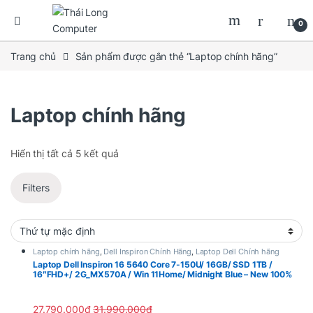
0
Trang chủ
Sản phẩm được gắn thẻ “Laptop chính hãng”
Laptop chính hãng
Hiển thị tất cả 5 kết quả
Filters
Laptop chính hãng
,
Dell Inspiron Chính Hãng
,
Laptop Dell Chính hãng
Laptop Dell Inspiron 16 5640 Core 7-150U/ 16GB/ SSD 1TB /
16″FHD+/ 2G_MX570A / Win 11Home/ Midnight Blue – New 100%
Chính Hãng KHPF5
27.790.000
₫
31.990.000
₫