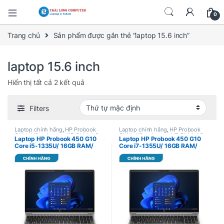
0
Trang chủ
Sản phẩm được gắn thẻ “laptop 15.6 inch”
laptop 15.6 inch
Hiển thị tất cả 2 kết quả
Filters
Laptop chính hãng
,
HP Probook
Laptop chính hãng
,
HP Probook
Chính Hãng
,
Laptop HP Chính hãng
Chính Hãng
,
Laptop HP Chính hãng
Laptop HP Probook 450 G10
Laptop HP Probook 450 G10
Core i5-1335U/ 16GB RAM/
Core i7-1355U/ 16GB RAM/
512G SSD/15.6″ FHD/ Win 11
512G SSD/15.6″ FHD/ Win 11
Home/ BẠC/ – New Chính Hãng
Home/ BẠC/ – New Chính Hãng
(9H1N5PT)
(9H8H1PT)