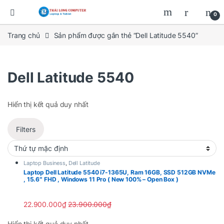
0
Trang chủ
Sản phẩm được gắn thẻ “Dell Latitude 5540”
Dell Latitude 5540
Hiển thị kết quả duy nhất
Filters
Laptop Business
,
Dell Latitude
Laptop Dell Latitude 5540 i7-1365U, Ram 16GB, SSD 512GB NVMe
, 15.6″ FHD , Windows 11 Pro ( New 100% – Open Box )
22.900.000
₫
23.900.000
₫
Hiển thị kết quả duy nhất