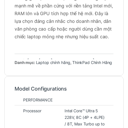
mạnh mẽ về phần cứng với nền tảng Intel mới,
RAM lớn và GPU tích hợp thế hệ mới. Đây là
lựa chọn đáng cân nhắc cho doanh nhân, dân
văn phòng cao cấp hoặc người dùng cần một
chiếc laptop mỏng nhẹ nhưng hiệu suất cao.
Thiết kế: Mỏng nhẹ, chuẩn
Danh mục:
Laptop chính hãng
,
ThinkPad Chính Hãng
ThinkPad, tối ưu di động
Lenovo ThinkPad T14s Gen 6 21QX00LGVA
Model Configurations
Gen 6 vẫn giữ ngôn ngữ thiết kế đặc trưng
của dòng ThinkPad: tối giản, mạnh mẽ và cực
PERFORMANCE
kỳ thực dụng. Máy có lớp vỏ đen nhám chống
Processor
Intel Core™ Ultra 5
bám vân tay, logo ThinkPad quen thuộc với
228V, 8C (4P + 4LPE)
đèn LED đỏ nổi bật.
/ 8T, Max Turbo up to