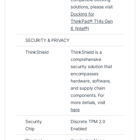
solutions, please visit
Docking for
ThinkPad® T14s Gen
6 (Intel®)
SECURITY & PRIVACY
ThinkShield
ThinkShield is a
comprehensive
security solution that
encompasses
hardware, software,
and supply chain
components. For
more detials, visit
Thời lượng pin và khả năng di
here
động
Security
Discrete TPM 2.0
Lenovo ThinkPad T14s Gen 6 21QX00LGVA
Chip
Enabled
được tối ưu cho hiệu suất trên mỗi watt nhờ