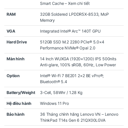
Smart Cache –
Xem chi tiết
RAM
32GB Soldered LPDDR5X-8533, MoP
Memory
VGA
Integrated Intel® Arc™ 140T GPU
Hard Drive
512GB SSD M.2 2280 PCIe® 5.0×4
Performance NVMe® Opal 2.0
Màn hình
14 Inch WUXGA (1920×1200) IPS 500nits
Anti-glare, 100% sRGB, 60Hz, Low Power
Option
Intel® Wi-Fi 7 BE201 2×2 BE vPro®;
Bluetooth® 5.4
Battery/Weight
3-Cell, 58Whr / 1.28 Kg
Hệ điều hành
Windows 11 Pro
Bảo hành
36 Tháng chính hãng Lenovo VN –
Lenovo
ThinkPad T14s Gen 6 21QX00LGVA