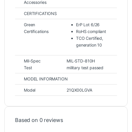
Accessories
CERTIFICATIONS
Green
ErP Lot 6/26
Certifications
RoHS compliant
TCO Certified,
generation 10
Mil-Spec
MIL-STD-810H
Test
military test passed
MODEL INFORMATION
Bảo mật và hệ điều hành
Model
21QX00LGVA
Máy cài sẵn Windows 11 Pro – phù hợp cho
môi trường doanh nghiệp với nhiều tính năng
bảo mật nâng cao.
Based on 0 reviews