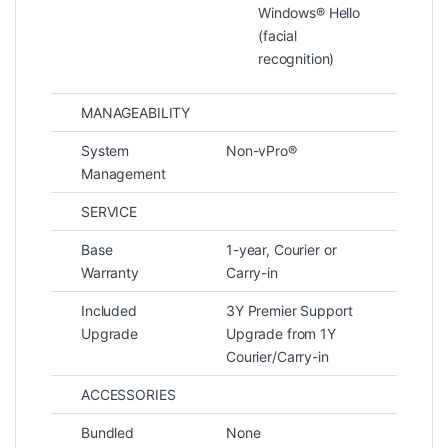
Windows® Hello
cổng kết nối cần thiết:
(facial
recognition)
USB-C (Thunderbolt)
MANAGEABILITY
USB-A
HDMI
System
Non-vPro®
Jack tai nghe 3.5mm
Management
Kết nối không dây gồm Wi-Fi thế hệ mới và
SERVICE
Bluetooth ổn định, đảm bảo truyền tải dữ liệu
Base
1-year, Courier or
nhanh và ổn định.
Warranty
Carry-in
Included
3Y Premier Support
Upgrade
Upgrade from 1Y
Courier/Carry-in
ACCESSORIES
Bundled
None