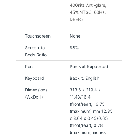
Hiệu năng: Intel Ultra 5 228V –
400nits Anti-glare,
Mạnh mẽ, tiết kiệm điện
45% NTSC, 60Hz,
DBEF5
Sức mạnh của
Lenovo ThinkPad T14s Gen 6
Touchscreen
None
21QX00LGVA
đến từ vi xử lý Intel Core Ultra 5
228V – thuộc thế hệ CPU mới, tối ưu cho AI
Screen-to-
88%
và hiệu suất đa nhiệm.
Body Ratio
Pen
Pen Not Supported
Kết hợp với RAM 32GB LPDDR5, máy xử lý
Keyboard
Backlit, English
mượt mà mọi tác vụ từ cơ bản đến nâng cao:
Dimensions
313.6 x 219.4 x
(WxDxH)
11.43/16.4
(front/rear), 19.75
Làm việc văn phòng (Word, Excel, PowerPoint)
(maximum) mm 12.35
Trình duyệt nhiều tab
x 8.64 x 0.45/0.65
Phần mềm kế toán, quản lý
(front/rear), 0.78
Lập trình, chạy máy ảo nhẹ
(maximum) inches
Chỉnh sửa ảnh, video cơ bản