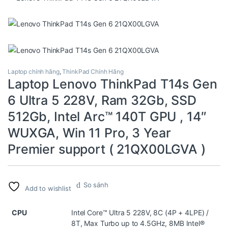
Laptop chính hãng
,
ThinkPad Chính Hãng
Laptop Lenovo ThinkPad T14s Gen
6 Ultra 5 228V, Ram 32Gb, SSD
512Gb, Intel Arc™ 140T GPU , 14″
WUXGA, Win 11 Pro, 3 Year
Premier support ( 21QX00LGVA )
So sánh
Add to wishlist
CPU
Intel Core™ Ultra 5 228V, 8C (4P + 4LPE) /
8T, Max Turbo up to 4.5GHz, 8MB Intel®