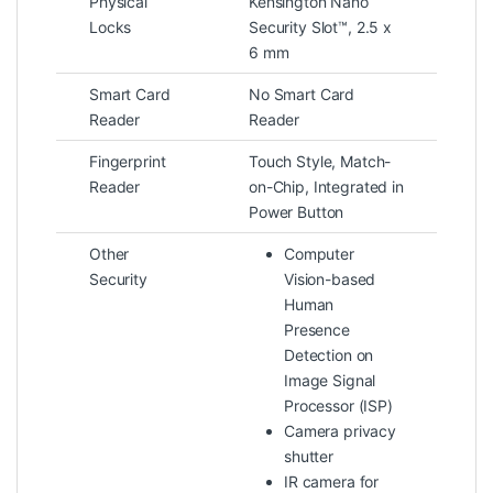
Physical
Kensington Nano
CPU Intel Ultra, giúp kéo dài thời gian sử
Locks
Security Slot™, 2.5 x
dụng pin.
6 mm
Smart Card
No Smart Card
Reader
Reader
Trong thực tế:
Fingerprint
Touch Style, Match-
Reader
on-Chip, Integrated in
Làm việc văn phòng: 8–12 tiếng
Power Button
Sử dụng hỗn hợp: khoảng 6–8 tiếng
Other
Computer
Ngoài ra, máy hỗ trợ sạc nhanh, giúp nạp lại
Security
Vision-based
Human
pin nhanh chóng trong thời gian ngắn – cực
Presence
kỳ tiện lợi cho người bận rộn.
Detection on
Image Signal
Processor (ISP)
Kết nối và cổng giao tiếp
Camera privacy
shutter
IR camera for
Dù mỏng nhẹ, máy vẫn được trang bị đầy đủ