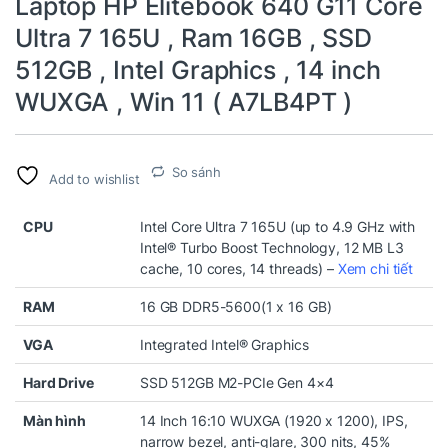
Laptop HP Elitebook 640 G11 Core
Ultra 7 165U , Ram 16GB , SSD
512GB , Intel Graphics , 14 inch
WUXGA , Win 11 ( A7LB4PT )
So sánh
Add to wishlist
CPU
Intel Core Ultra 7 165U (up to 4.9 GHz with
Intel® Turbo Boost Technology, 12 MB L3
cache, 10 cores, 14 threads) –
Xem chi tiết
RAM
16 GB DDR5-5600(1 x 16 GB)
VGA
Integrated Intel® Graphics
Hard Drive
SSD 512GB M2-PCIe Gen 4×4
Màn hình
14 Inch 16:10 WUXGA (1920 x 1200), IPS,
narrow bezel, anti-glare, 300 nits, 45%