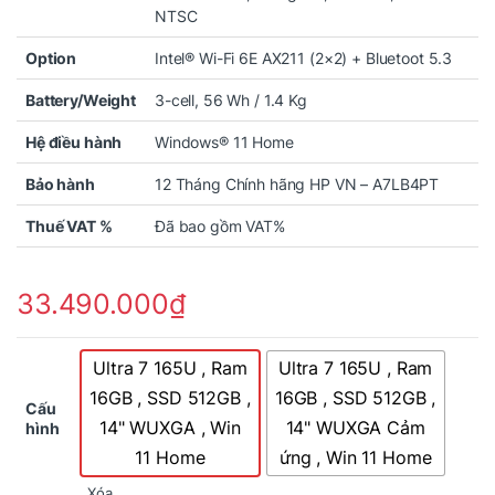
NTSC
Option
Intel® Wi-Fi 6E AX211 (2×2) + Bluetoot 5.3
Battery/Weight
3-cell, 56 Wh / 1.4 Kg
Hệ điều hành
Windows® 11 Home
Bảo hành
12 Tháng Chính hãng HP VN – A7LB4PT
Thuế VAT %
Đã bao gồm VAT%
33.490.000
₫
Ultra 7 165U , Ram
Ultra 7 165U , Ram
16GB , SSD 512GB ,
16GB , SSD 512GB ,
Cấu
14" WUXGA , Win
14" WUXGA Cảm
hình
11 Home
ứng , Win 11 Home
Xóa