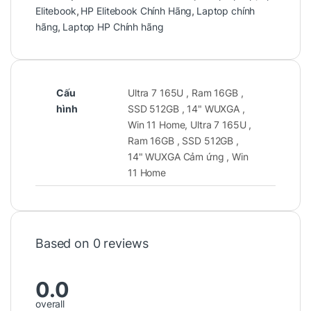
Elitebook
,
HP Elitebook Chính Hãng
,
Laptop chính
hãng
,
Laptop HP Chính hãng
1. Thiết kế cao cấp – hiện đại và
bền bỉ
Cấu
Ultra 7 165U , Ram 16GB ,
HP EliteBook luôn nổi tiếng với thiết kế sang
hình
SSD 512GB , 14" WUXGA ,
trọng và tinh tế, và phiên bản G11 không phải
Win 11 Home, Ultra 7 165U ,
là ngoại lệ. Máy sở hữu khung vỏ hợp kim
Ram 16GB , SSD 512GB ,
nhôm-magie chắc chắn, hoàn thiện với màu
14" WUXGA Cảm ứng , Win
bạc xám thanh lịch. Logo HP dạng gương
11 Home
nằm giữa nắp máy tạo điểm nhấn tối giản
nhưng đầy cuốn hút.
Based on 0 reviews
Dù mang thiết kế bền bỉ đạt chuẩn độ bền
quân đội MIL-STD-810H, máy vẫn rất
mỏng
0.0
nhẹ
, dễ dàng mang theo khi di chuyển – một
overall