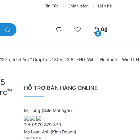
Tin Tức
Chính sách
Liên hệ
0
₫
0
Gb, Intel Arc™ Graphics 130V, 23.8″ FHD, Wifi + Bluetooth , Win 11
a5
HỖ TRỢ BÁN HÀNG ONLINE
rc™
Mr Long
(Sale Manager)
Tel:
0979 879 379
Ms Loan Anh
(Kinh Doanh)