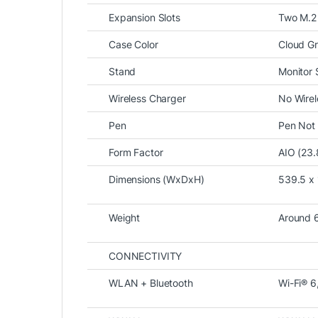
Expansion Slots
Two M.2 
Case Color
Cloud G
Stand
Monitor 
Wireless Charger
No Wirel
Pen
Pen Not
Form Factor
AIO (23.
Dimensions (WxDxH)
539.5 x 
Intel Core Ultra 5 226V – Hiệ
Weight
Around 6
Lenovo IdeaCentre AIO 24ILL11
trang bị ch
Ultra mới với kiến trúc hiện đại, tối ưu hiệu
CONNECTIVITY
WLAN + Bluetooth
Wi-Fi® 6
Ưu điểm nổi bật: