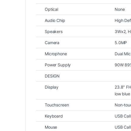
Optical
None
Audio Chip
High Def
Speakers
3Wx2, 
Camera
5.0MP
Microphone
Dual Mi
Power Supply
90W 89%
DESIGN
Display
23.8″ FH
low blue
Touchscreen
Non-tou
Keyboard
USB Call
Mouse
USB Call