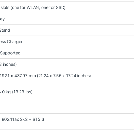
slots (one for WLAN, one for SSD)
rey
Stand
ess Charger
 Supported
8 inches)
192.1 x 437.97 mm (21.24 x 7.56 x 17.24 inches)
u năng thế hệ AI mới
.0 kg (13.23 lbs)
o máy bộ xử lý
Intel Core Ultra 5 226V
, thuộc dòng Intel Co
 năng và khả năng tiết kiệm điện.
, 802.11ax 2×2 + BT5.3