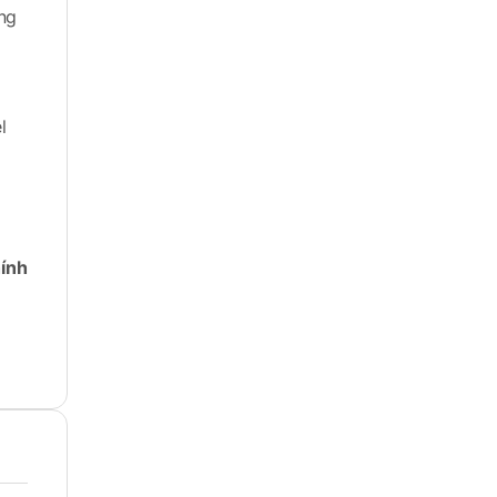
ông
l
ính