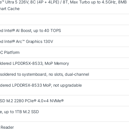
re™ Ultra 5 226V, 8C (4P + 4LPE) / 8T, Max Turbo up to 4.5GHz, 8MB
, tất cả linh kiện đều được tích hợp phía sau màn hình, giúp:
mart Cache
ed Intel® AI Boost, up to 40 TOPS
ed Intel® Arc™ Graphics 130V
ặc phòng họp
oC Platform
ch giúp máy phù hợp với nhiều không gian khác nhau, từ vă
ldered LPDDR5X-8533, MoP Memory
oldered to systemboard, no slots, dual-channel
ldered LPDDR5X-8533 MoP, not upgradable
SD M.2 2280 PCIe® 4.0×4 NVMe®
e, up to 1TB M.2 SSD
 Reader