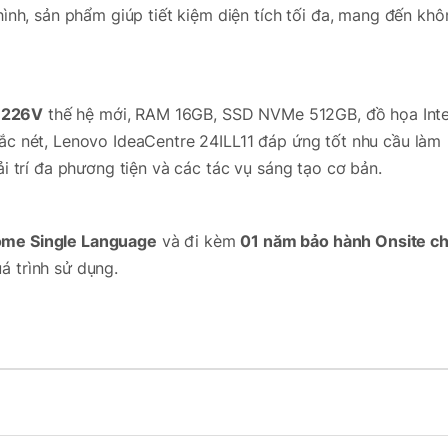
hình, sản phẩm giúp tiết kiệm diện tích tối đa, mang đến kh
5 226V
thế hệ mới, RAM 16GB, SSD NVMe 512GB, đồ họa Inte
sắc nét, Lenovo IdeaCentre 24ILL11 đáp ứng tốt nhu cầu làm
ải trí đa phương tiện và các tác vụ sáng tạo cơ bản.
me Single Language
và đi kèm
01 năm bảo hành Onsite ch
á trình sử dụng.
ối ưu không gian
IO 24ILL11
chính là thiết kế All-in-One hiện đại.