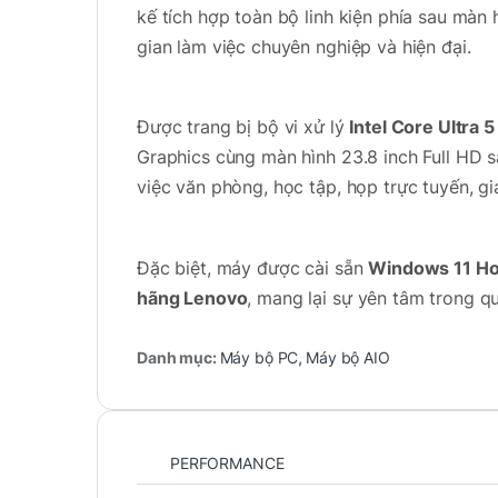
kế tích hợp toàn bộ linh kiện phía sau màn 
gian làm việc chuyên nghiệp và hiện đại.
Được trang bị bộ vi xử lý
Intel Core Ultra 
Graphics cùng màn hình 23.8 inch Full HD 
việc văn phòng, học tập, họp trực tuyến, gi
Đặc biệt, máy được cài sẵn
Windows 11 Ho
hãng Lenovo
, mang lại sự yên tâm trong qu
Danh mục:
Máy bộ PC
,
Máy bộ AIO
Thiết kế All-in-One tinh tế, t
Điểm nổi bật nhất của
Lenovo IdeaCentre A
PERFORMANCE