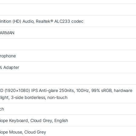
inition (HD) Audio, Realtek® ALC233 codec
HARMAN
crophone
 Adapter
D (1920×1080) IPS Anti-glare 250nits, 100Hz, 99% sRGB, hardware
 light, 3-side borderless, non-touch
ch
iope Keyboard, Cloud Grey, English
iope Mouse, Cloud Grey