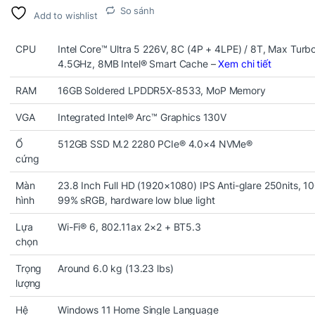
So sánh
Add to wishlist
CPU
Intel Core™ Ultra 5 226V, 8C (4P + 4LPE) / 8T, Max Turb
4.5GHz, 8MB Intel® Smart Cache –
Xem chi tiết
RAM
16GB Soldered LPDDR5X-8533, MoP Memory
VGA
Integrated Intel® Arc™ Graphics 130V
Ổ
512GB SSD M.2 2280 PCIe® 4.0×4 NVMe®
cứng
Màn
23.8 Inch Full HD (1920×1080) IPS Anti-glare 250nits, 1
hình
99% sRGB, hardware low blue light
Lựa
Wi-Fi® 6, 802.11ax 2×2 + BT5.3
chọn
Trọng
Around 6.0 kg (13.23 lbs)
lượng
Hệ
Windows 11 Home Single Language