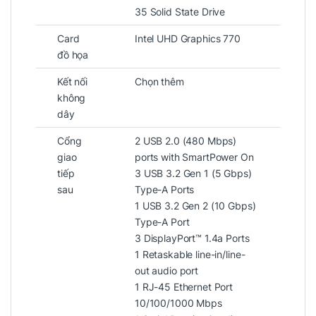
35 Solid State Drive
Card
Intel UHD Graphics 770
đồ họa
Kết nối
Chọn thêm
không
dây
2. Thiết kế SFF Plus – Nhỏ gọn,
Cổng
2 USB 2.0 (480 Mbps)
hiện đại, tối ưu không gian
giao
ports with SmartPower On
tiếp
3 USB 3.2 Gen 1 (5 Gbps)
Dell Optilex 7020 SFF Plus là phiên bản khung
sau
Type-A Ports
máy dạng Small Form Factor (SFF) cải tiến,
1 USB 3.2 Gen 2 (10 Gbps)
giúp tối ưu hóa không gian làm việc:
Type-A Port
3 DisplayPort™ 1.4a Ports
1 Retaskable line-in/line-
out audio port
Kích thước gọn nhẹ, lý tưởng để đặt trên
1 RJ-45 Ethernet Port
bàn, dưới gầm bàn hoặc lắp vào tủ kỹ
10/100/1000 Mbps
thuật