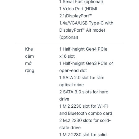
1 Serial Port (optional)
Khung máy bền bỉ, tản nhiệt tốt, vận hành
1 Video Port (HDMI
êm ái
2.1/DisplayPort™
Hỗ trợ mở rộng linh kiện tiện lợi, dễ bảo
1.4a/VGA/USB Type-C with
DisplayPort™ Alt mode)
trì trong môi trường CNTT chuyên nghiệp
(optional)
Với thiết kế này, Dell hướng tới sự gọn gàng –
Khe
1 Half-height Gen4 PCIe
linh hoạt – bền vững, rất phù hợp với doanh
cắm
x16 slot
nghiệp, trường học, bệnh viện hay các cơ
mở
1 Half-height Gen3 PCIe x4
quan chính phủ.
rộng
open-end slot
1 SATA 2.0 slot for slim
optical drive
2 SATA 3.0 slots for hard
drive
1 M.2 2230 slot for Wi-Fi
and Bluetooth combo card
2 M.2 2230 slots for solid-
state drive
1 M.2 2280 slot for solid-