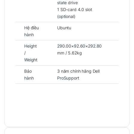
state drive
1 SD-card 4.0 slot
(optional)
Hệ điều
Ubuntu
hành
Height
290.00×92.60×292.80
/
mm / 5.62kg
Weight
3. Hiệu năng mạnh mẽ với
Intel
Core i5-14500 vPro
Bảo
3 năm chính hãng Dell
hành
ProSupport
Trái tim của Dell Optilex 7020 SFF Plus là Intel
Core i5-14500 vPro, bộ vi xử lý thế hệ thứ 14
với những ưu điểm vượt trội:
14 nhân – 20 luồng (6 P-core + 8 E-core)
cho khả năng xử lý đa tác vụ vượt trội