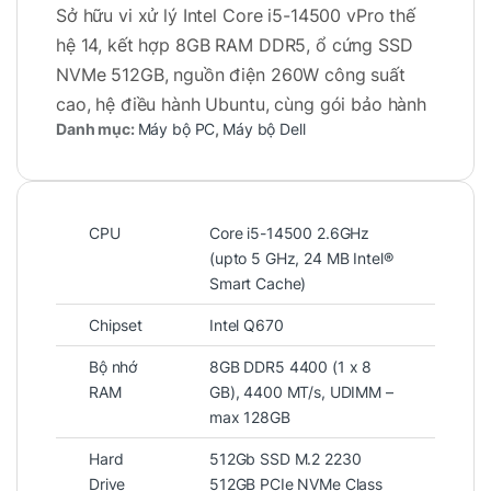
Sở hữu vi xử lý Intel Core i5-14500 vPro thế
hệ 14, kết hợp 8GB RAM DDR5, ổ cứng SSD
NVMe 512GB, nguồn điện 260W công suất
cao, hệ điều hành Ubuntu, cùng gói bảo hành
Danh mục:
Máy bộ PC
,
Máy bộ Dell
ProSupport 3 năm, chiếc máy tính này hướng
tới những khách hàng cần một thiết bị bền bỉ,
ổn định, dễ triển khai và bảo mật cao trong
môi trường doanh nghiệp.
CPU
Core i5-14500 2.6GHz
(upto 5 GHz, 24 MB Intel®
Smart Cache)
Chipset
Intel Q670
Bộ nhớ
8GB DDR5 4400 (1 x 8
RAM
GB), 4400 MT/s, UDIMM –
max 128GB
Hard
512Gb SSD M.2 2230
Drive
512GB PCIe NVMe Class