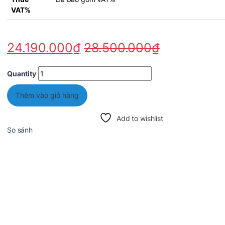
VAT%
24.190.000
₫
28.500.000
₫
Quantity
Thêm vào giỏ hàng
Add to wishlist
So sánh