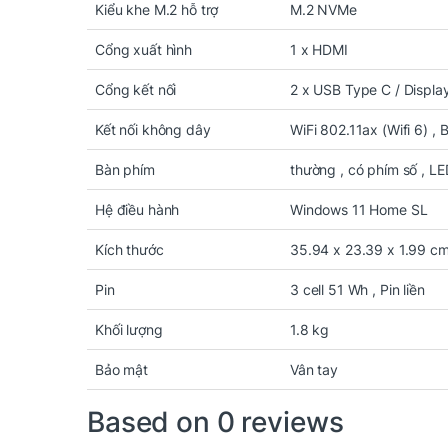
Kiểu khe M.2 hỗ trợ
M.2 NVMe
Cấu hình đủc biệt tối ưu cho Windows 11 Home:
Laptop được cài sẵn Windows 11 Home, mang 
Cổng xuất hình
1 x HDMI
Snap Layouts, Microsoft Teams tích hợp, v.v.
Cổng kết nối
2 x USB Type C / Display
Kết nối không dây
WiFi 802.11ax (Wifi 6) , 
Bàn phím
thường , có phím số , L
Hệ điều hành
Windows 11 Home SL
Kích thước
35.94 x 23.39 x 1.99 c
Pin
3 cell 51 Wh , Pin liền
Khối lượng
1.8 kg
Bảo mật
Vân tay
Based on 0 reviews