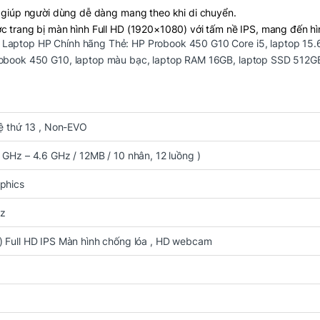
 giúp người dùng dễ dàng mang theo khi di chuyển.
trang bị màn hình Full HD (1920×1080) với tấm nề IPS, mang đến hì
,
Laptop HP Chính hãng
Thẻ:
HP Probook 450 G10 Core i5
,
laptop 15.
m việc và giải trí.
obook 450 G10
,
laptop màu bạc
,
laptop RAM 16GB
,
laptop SSD 512G
nh nghiệp
 12MB / 10 nhân, 12 luồng ) thế hệ 13:
 hệ thứ 13 , Non-EVO
B / 10 nhân, 12 luồng ) được xây dựng trên tiến trình 10nm với 10 lõi 
ột cách mch mu1b0ợt mà. Tốc độ xung nhịp lên đến 4.6GHz đáp ứng tốt
3 GHz – 4.6 GHz / 12MB / 10 nhân, 12 luồng )
aphics
giúp người dùng xử lý đa tác vụ một cách trơn tru, tăng tốc độ truy 
Hz
 ) Full HD IPS Màn hình chống lóa , HD webcam
giúp lưu giữ dữ liệu quan trọng và đảm bảo tốc độ đọc ghi nhanh chó
hiệp có nhu cầu truy cập tài liệu lớn hàng ngày.