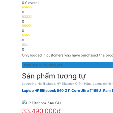
0.0
overall
0
0
0
0
0
Only logged in customers who have purchased this prod
There are no reviews yet.
Sản phẩm tương tự
Laptop Hp
,
Hp Elitebook
,
HP Elitebook Chính Hãng
,
Laptop chính 
Laptop HP Elitebook 640 G11 Core Ultra 7 165U , Ram 1
33.490.000
₫