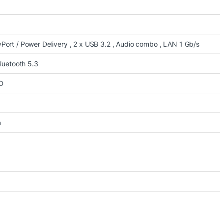
đến giao diện mới hiện đại và nhiều tính năng hữu ích cho doanh ng
Port / Power Delivery , 2 x USB 3.2 , Audio combo , LAN 1 Gb/s
Bluetooth 5.3
ED
m