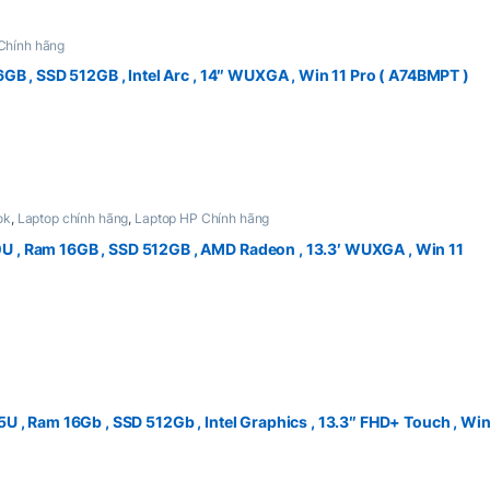
Chính hãng
ược chọn trên trang sản phẩm
GB , SSD 512GB , Intel Arc , 14″ WUXGA , Win 11 Pro ( A74BMPT )
 chiclet có đèn nền, giúp người dùng làm việc hiệu quả ngay cả tron
ỗ trợ nhiều thao tác cử chỉ.
USB-C, USB-A, HDMI, jack tai nghe 3.5mm, và khe đọc thẻ nhớ. Điều n
ok
,
Laptop chính hãng
,
Laptop HP Chính hãng
ược chọn trên trang sản phẩm
 , Ram 16GB , SSD 512GB , AMD Radeon , 13.3′ WUXGA , Win 11
k 450 G10 mang đến kết nối nhanh chóng, ổn định cho công việc và giả
ên tới 8 giờ, phù hợp cho những người có nhu cầu di chuyển nhiều.
ược chọn trên trang sản phẩm
 , Ram 16Gb , SSD 512Gb , Intel Graphics , 13.3″ FHD+ Touch , Win