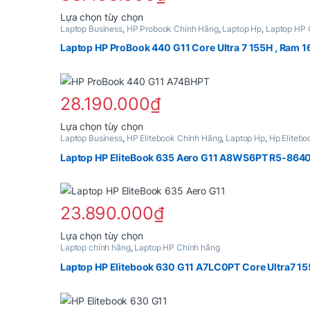
Các tính năng bổ sung hữu ích
Lựa chọn tùy chọn
Laptop Business
,
HP Probook Chính Hãng
,
Laptop Hp
,
Laptop HP 
Sản phẩm này có nhiều biến thể. Các tùy chọn có thể đ
Bàn phím và touchpad thoải mái:
Laptop HP ProBook 440 G11 Core Ultra 7 155H , Ram 16
HP ProBook 450 G10
được trang bị bàn phím
kiện thiếu sáng. Touchpad rộng rãi, nhạy và h
Các cổng kết nối phong phú:
28.190.000
₫
Laptop hỗ trợ đầy đủ các cổng kết nối như 
Lựa chọn tùy chọn
dễ dàng kết nối với các thiết bị ngoại vi.
Laptop Business
,
HP Elitebook Chính Hãng
,
Laptop Hp
,
Hp Elitebo
Sản phẩm này có nhiều biến thể. Các tùy chọn có thể đ
Kết nối không dây tiên tiến:
Laptop HP EliteBook 635 Aero G11 A8WS6PT R5-8640U
Trang bị Wi-Fi 6 và Bluetooth 5.3, HP ProBoo
Thời lượng pin ấn tượng:
23.890.000
₫
Viên pin 3 cell 45Wh giúp laptop hoạt động l
Lựa chọn tùy chọn
Laptop chính hãng
,
Laptop HP Chính hãng
Sản phẩm này có nhiều biến thể. Các tùy chọn có thể đ
Laptop HP Elitebook 630 G11 A7LC0PT Core Ultra7 155U