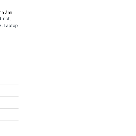
nh ảnh
6 inch
,
B
,
Laptop
và 12
 các tác
cập và
ng. Điều