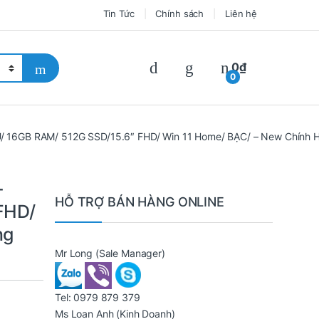
Tin Tức
Chính sách
Liên hệ
0
₫
0
/ 16GB RAM/ 512G SSD/15.6″ FHD/ Win 11 Home/ BẠC/ – New Chính 
-
HỖ TRỢ BÁN HÀNG ONLINE
FHD/
ng
Mr Long
(Sale Manager)
Tel:
0979 879 379
Ms Loan Anh
(Kinh Doanh)