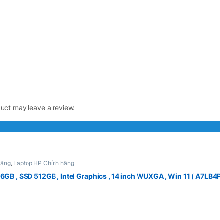
uct may leave a review.
hãng
,
Laptop HP Chính hãng
6GB , SSD 512GB , Intel Graphics , 14 inch WUXGA , Win 11 ( A7LB4P