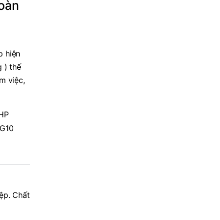
hoàn
p hiện
 ) thế
m việc,
 HP
ệp. Chất