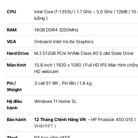
CPU
Intel Core i7-1355U ( 1.7 GHz – 5.0 GHz / 12MB / 10 
luồng )
RAM
16GB DDR4 3200MHz
VGA
Onboard Intel Iris Xe Graphics
Hard Drive
M.2 512GB PCIe NVMe Class 40 S olid State Drive
Màn hình
15.6 inch ( 1920 x 1080 ) Full HD IPS Màn hình chống
HD webcam
Pin /
3 cell 51 Wh , Pin liền / 1.8 kg
Weight
Hệ điều
Windows 11 Home SL
hành
Bảo hành
12 Tháng Chính Hãng VN
– HP Probook 450 G10 (
9H8H1PT )
Thuế
Đã bao gồm VAT%