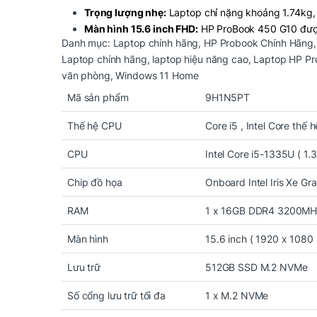
Trọng lượng nhẹ:
Laptop chỉ nặng khoảng 1.74kg,
Màn hình 15.6 inch FHD:
HP ProBook 450 G10 được 
Danh mục:
Laptop chính hãng
,
HP Probook Chính Hãng
sắc nét và góc nhìn rộng, rất phù hợp cho nhu cầu là
Laptop chính hãng
,
laptop hiệu năng cao
,
Laptop HP Pr
văn phòng
,
Windows 11 Home
Hiệu năng ăn khớp với nhu cầu doa
Mã sản phẩm
9H1N5PT
Vi xử lý IIntel Core i7-1355U ( 1.7 GHz – 5.0 GHz /
Thế hệ CPU
Core i5 , Intel Core thế
Intel Core i7-1355U ( 1.7 GHz – 5.0 GHz / 12M
luồng, giúp xử lý đồng thời nhiều tác vụ m
CPU
Intel Core i5-1335U ( 1.
vụ từ văn phòng đến đa nhiệm.
Chip đồ họa
Onboard Intel Iris Xe Gr
RAM 16GB DDR4:
Với bộ nhớ RAM 16GB,
HP ProBook 450 G10
RAM
1 x 16GB DDR4 3200M
giảm thiểu tình trạng giật lag.
Màn hình
15.6 inch ( 1920 x 1080
Ổ cứng SSD 512GB:
Lưu trữ
512GB SSD M.2 NVMe
SSD 512GB cung cấp không gian lưu trữ lớn, 
Số cổng lưu trữ tối đa
1 x M.2 NVMe
này đặc biệt quan trọng đối với các doanh ng