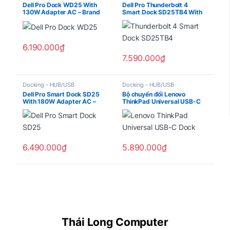
HUB/USB
Dell Pro Dock WD25 With
Dell Pro Thunderbolt 4
130W Adapter AC – Brand
Smart Dock SD25TB4 With
New BH Dell 3 Year
180W Adapter AC – Brand
New BH Dell 3 Year
6.190.000
₫
7.590.000
₫
Docking - HUB/USB
Docking - HUB/USB
Dell Pro Smart Dock SD25
Bộ chuyển đổi Lenovo
With 180W Adapter AC –
ThinkPad Universal USB-C
Brand New BH Dell 3 Year
Dock 40AY0090AE
6.490.000
₫
5.890.000
₫
Thái Long Computer