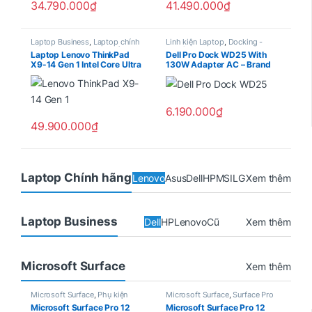
34.790.000
₫
41.490.000
₫
Laptop Business
,
Laptop chính
Linh kiện Laptop
,
Docking -
hãng
,
Laptop Lenovo Chính
HUB/USB
Laptop Lenovo ThinkPad
Dell Pro Dock WD25 With
hãng
,
ThinkPad Chính Hãng
X9-14 Gen 1 Intel Core Ultra
130W Adapter AC – Brand
5 228V, Ram 32Gb, SSD
New BH Dell 3 Year
1Tb, Intel Arc Graphics
130V, 14″ WUXGA Oled, Win
11 Pro – 3 Year Premier
6.190.000
₫
support ( 21QA006GVN )
49.900.000
₫
Laptop Chính hãng
Lenovo
Asus
Dell
HP
MSI
LG
Xem thêm
Laptop Business
Dell
HP
Lenovo
Cũ
Xem thêm
Microsoft Surface
Xem thêm
Microsoft Surface
,
Phụ kiện
Microsoft Surface
,
Surface Pro
Surface
Microsoft Surface Pro 12
Microsoft Surface Pro 12