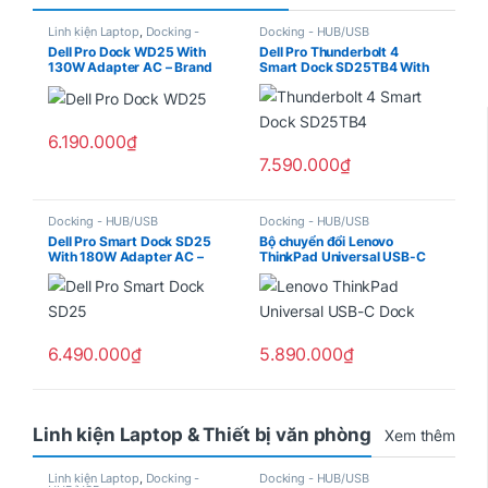
Linh kiện Laptop
,
Docking -
Docking - HUB/USB
HUB/USB
Dell Pro Dock WD25 With
Dell Pro Thunderbolt 4
130W Adapter AC – Brand
Smart Dock SD25TB4 With
New BH Dell 3 Year
180W Adapter AC – Brand
New BH Dell 3 Year
6.190.000
₫
7.590.000
₫
Docking - HUB/USB
Docking - HUB/USB
Dell Pro Smart Dock SD25
Bộ chuyển đổi Lenovo
With 180W Adapter AC –
ThinkPad Universal USB-C
Brand New BH Dell 3 Year
Dock 40AY0090AE
6.490.000
₫
5.890.000
₫
Linh kiện Laptop & Thiết bị văn phòng
Xem thêm
Linh kiện Laptop
,
Docking -
Docking - HUB/USB