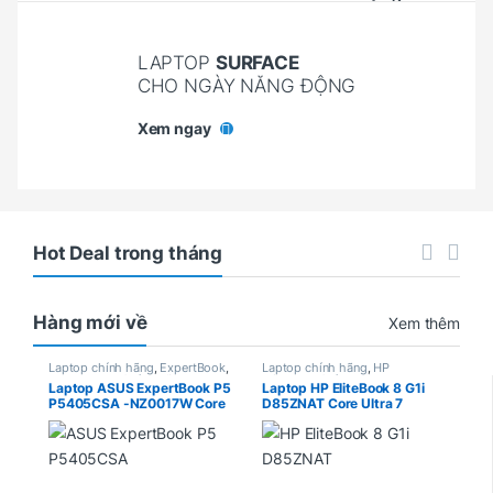
LAPTOP
SURFACE
CHO NGÀY NĂNG ĐỘNG
Xem ngay
Hot Deal trong tháng
Hàng mới về
Xem thêm
Laptop chính hãng
,
ExpertBook
,
Laptop chính hãng
,
HP
Laptop Asus Chính hãng
Elitebook Chính Hãng
,
Laptop
Laptop ASUS ExpertBook P5
Laptop HP EliteBook 8 G1i
HP Chính hãng
P5405CSA -NZ0017W Core
D85ZNAT Core Ultra 7
Ultra 7 258V, Ram 32Gb,
258V, RAM 32GB, SSD
SSD 1Tb, Intel Arc Graphics
512GB, Intel Arc, 14″
140V, 14″ WQXGA, Win 11
WUXGA, Windows 11 Home
Pro ( ASUS Premium Care 2
Year )