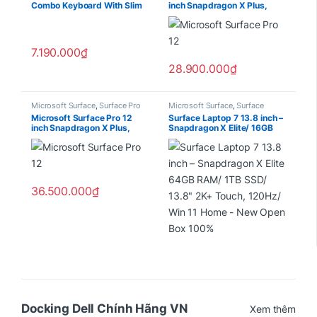
Combo Keyboard With Slim
inch Snapdragon X Plus,
Pen – Slate
Ram 16GB, SSD 256GB, Win
11 Arm Pro – Platinum
7.190.000
₫
28.900.000
₫
Microsoft Surface
,
Surface Pro
Microsoft Surface
,
Surface
Laptop
Microsoft Surface Pro 12
Surface Laptop 7 13.8 inch –
inch Snapdragon X Plus,
Snapdragon X Elite/ 16GB
Ram 16GB, SSD 512GB, Win
RAM/ 1TB SSD/ 13.8″ 2K
11 Arm Pro – Platinum
Touch, 120Hz/ Win 11 Home/
Copilot+ PC – New Box 100%
36.500.000
₫
Docking Dell Chính Hãng VN
Xem thêm