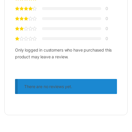
với nhiều dòng ultrabook mỏng nhẹ cùng
0
phân khúc.
0
0
Hỗ trợ tăng tốc AI, dựng video 4K, chỉnh
0
sửa ảnh RAW và chạy các phần mềm
Adobe như Photoshop, Illustrator,
Only logged in customers who have purchased this
product may leave a review.
Premiere Pro một cách mượt mà.
Khả năng chơi tốt các tựa game eSports
và game 3D nhẹ ở độ phân giải cao,
khung hình ổn định.
There are no reviews yet.
Tối ưu cho công việc sáng tạo đa phương
tiện, mang lại lợi thế lớn cho người dùng
thiết kế đồ họa hoặc sáng tạo nội dung
online.
5. Bàn phím và touchpad cao