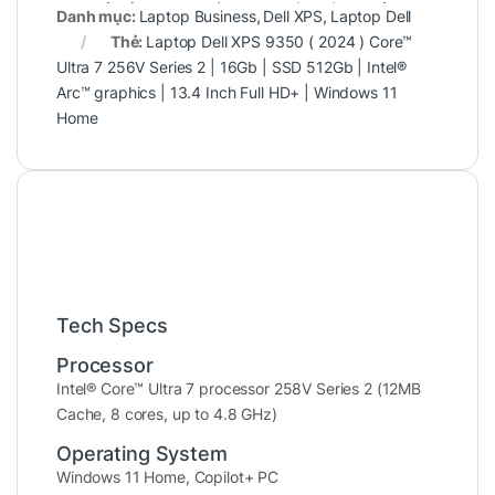
Bản lề vững chắc, thao tác đóng mở
Danh mục:
Laptop Business
,
Dell XPS
,
Laptop Dell
mượt mà, thể hiện rõ sự chăm chút trong
Thẻ:
Laptop Dell XPS 9350 ( 2024 ) Core™
Ultra 7 256V Series 2 | 16Gb | SSD 512Gb | Intel®
từng chi tiết thiết kế.
Arc™ graphics | 13.4 Inch Full HD+ | Windows 11
Tổng thể,
Dell XPS 9350
là lựa chọn hoàn hảo
Home
cho những ai yêu thích sự
tối giản, tinh tế
nhưng vẫn nổi bật đẳng cấp doanh nhân.
Tech Specs
Processor
Intel® Core™ Ultra 7 processor 258V Series 2 (12MB
Cache, 8 cores, up to 4.8 GHz)
Operating System
Windows 11 Home, Copilot+ PC