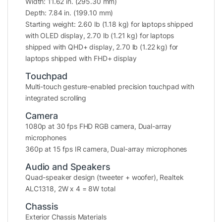
Width: 11.62 in. (295.30 mm)
3. Hiệu năng đột phá với Core™
Depth: 7.84 in. (199.10 mm)
Ultra 7 258V Series 2
Starting weight: 2.60 lb (1.18 kg) for laptops shipped
with OLED display, 2.70 lb (1.21 kg) for laptops
Sức mạnh bên trong Dell XPS 9350 đến từ
vi
shipped with QHD+ display, 2.70 lb (1.22 kg) for
laptops shipped with FHD+ display
xử lý
Intel® Core™ Ultra 7 258V Series 2
—
một trong những dòng chip thế hệ mới với
Touchpad
Multi-touch gesture-enabled precision touchpad with
hiệu suất vượt trội và khả năng tiết kiệm điện
integrated scrolling
tối ưu.
Camera
1080p at 30 fps FHD RGB camera, Dual-array
Kiến trúc lai hiệu năng (Performance
microphones
360p at 15 fps IR camera, Dual-array microphones
Hybrid)
giúp xử lý mượt mà đa nhiệm, mở
hàng chục tab trình duyệt, chạy phần
Audio and Speakers
mềm đồ họa hay lập trình đều không
Quad-speaker design (tweeter + woofer), Realtek
ALC1318, 2W x 4 = 8W total
thành vấn đề.
32GB RAM LPDDR5
cho phép xử lý dữ
Chassis
liệu nhanh chóng, tránh hiện tượng giật
Exterior Chassis Materials