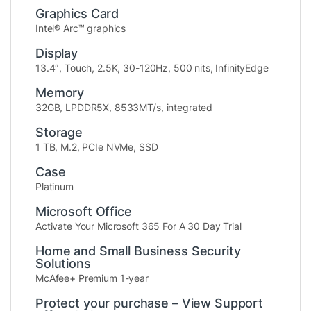
Graphics Card
Intel® Arc™ graphics
Display
13.4″, Touch, 2.5K, 30-120Hz, 500 nits, InfinityEdge
Memory
32GB, LPDDR5X, 8533MT/s, integrated
2. Màn hình cảm ứng QHD+ sắc
Storage
nét – Trải nghiệm thị giác đỉnh
1 TB, M.2, PCIe NVMe, SSD
cao
Case
Platinum
Điểm nhấn đặc biệt của chiếc laptop này
Microsoft Office
chính là
màn hình cảm ứng 13.4 inch độ phân
Activate Your Microsoft 365 For A 30 Day Trial
giải QHD+ (2560 x 1600)
, mang đến chất
Home and Small Business Security
lượng hình ảnh cực kỳ sắc nét và sống động.
Solutions
McAfee+ Premium 1-year
Protect your purchase – View Support
Tấm nền IPS cao cấp
, góc nhìn rộng, màu