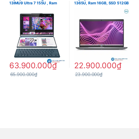
13IMU9 Ultra 7 155U , Ram
1365U, Ram 16GB, SSD 512GB
32GB , SSD 1TB , Intel
NVMe , 15.6″ FHD , Windows
Graphics , 2 LCD 13.3′ 2.8K
11 Pro ( New 100% – Open Box )
OLED Touch , Win 11 & Office
63.900.000
₫
22.900.000
₫
65.900.000
₫
23.900.000
₫
6. Kết nối hiện đại, pin bền bỉ
Dù mỏng nhẹ,
Dell XPS 9350
vẫn được trang