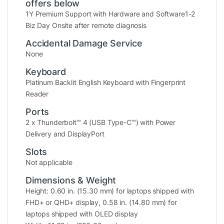
offers below
sắc chính xác, phù hợp cho cả công việc
1Y Premium Support with Hardware and Software1-2
đồ họa lẫn giải trí cao cấp.
Biz Day Onsite after remote diagnosis
Tính năng cảm ứng đa điểm
giúp bạn
Accidental Damage Service
thao tác trực quan, nhanh chóng, đặc biệt
None
hữu ích khi thuyết trình, phóng to bản vẽ
Keyboard
hay điều khiển ứng dụng sáng tạo.
Platinum Backlit English Keyboard with Fingerprint
Độ sáng cao cùng khả năng chống chói
Reader
hiệu quả giúp làm việc ngoài trời hay
Ports
trong môi trường ánh sáng mạnh trở nên
2 x Thunderbolt™ 4 (USB Type-C™) with Power
dễ dàng hơn.
Delivery and DisplayPort
Slots
Màn hình QHD+ của Dell XPS 9350 không chỉ
Not applicable
phục vụ công việc văn phòng mà còn lý
tưởng cho
dân sáng tạo nội dung, thiết kế và
Dimensions & Weight
Height: 0.60 in. (15.30 mm) for laptops shipped with
biên tập video chuyên nghiệp.
FHD+ or QHD+ display, 0.58 in. (14.80 mm) for
laptops shipped with OLED display