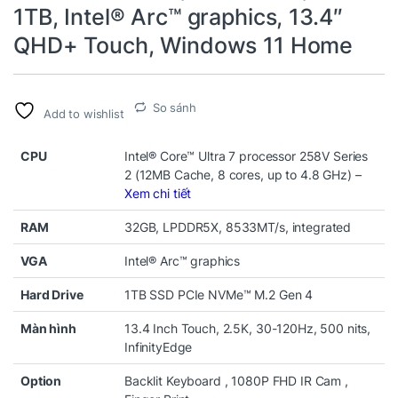
1TB, Intel® Arc™ graphics, 13.4″
QHD+ Touch, Windows 11 Home
So sánh
Add to wishlist
CPU
Intel® Core™ Ultra 7 processor 258V Series
2 (12MB Cache, 8 cores, up to 4.8 GHz) –
Xem chi tiết
RAM
32GB, LPDDR5X, 8533MT/s, integrated
VGA
Intel® Arc™ graphics
Hard Drive
1TB SSD PCIe NVMe™ M.2 Gen 4
Màn hình
13.4 Inch Touch, 2.5K, 30-120Hz, 500 nits,
InfinityEdge
Option
Backlit Keyboard , 1080P FHD IR Cam ,