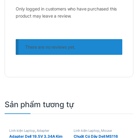
✅
Thiết kế đẹp – màu xám Storm Gray
Only logged in customers who have purchased this
sang trọng
, phù hợp nhiều phong cách
product may leave a review.
setup.
✅
Tương thích đa nền tảng
: Windows,
Mac, Chrome OS, Linux, Android.
There are no reviews yet.
📊
3. Thông số kỹ thuật chi tiết
Chuột Lenovo Professional
Bluetooth Rechargeable
Mouse
Thông số
Chi tiết
Sản phẩm tương tự
Thương hiệu
Lenovo
Model
Professional Bluetooth
Rechargeable Mouse
Linh kiện Laptop
,
Adapter
Linh kiện Laptop
,
Mouse
Adapter Dell 19.5V 3.34A Kim
Chuột Có Dây Dell MS116