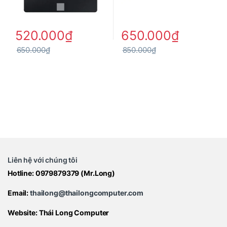
Tình trạng
Hàng mới 100% – Brand New
520.000
₫
650.000
₫
650.000
₫
850.000
₫
Liên hệ với chúng tôi
Hotline:
0979879379
(Mr.Long)
Email:
thailong@thailongcomputer.com
Website:
Thái Long Computer