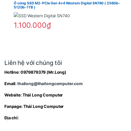
Ổ cứng SSD M2-PCIe Gen 4×4 Western Digital SN740 ( 256Gb-
512Gb-1TB )
Sản phẩm này có nhiều biến thể. Các tùy 
1.100.000
₫
Liên hệ với chúng tôi
Hotline:
0979879379
(Mr.Long)
Email:
thailong@thailongcomputer.com
Website:
Thái Long Computer
Fanpage:
Thái Long Computer
Địa chỉ: