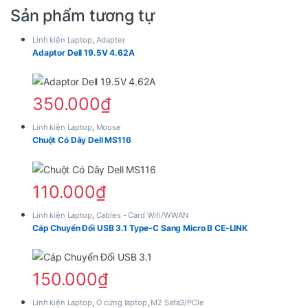
Sản phẩm tương tự
Linh kiện Laptop
,
Adapter
Adaptor Dell 19.5V 4.62A
350.000
₫
Linh kiện Laptop
,
Mouse
Chuột Có Dây Dell MS116
110.000
₫
Linh kiện Laptop
,
Cables - Card Wifi/WWAN
Cáp Chuyển Đổi USB 3.1 Type-C Sang Micro B CE-LINK
150.000
₫
Linh kiện Laptop
,
Ổ cứng laptop
,
M2 Sata3/PCle