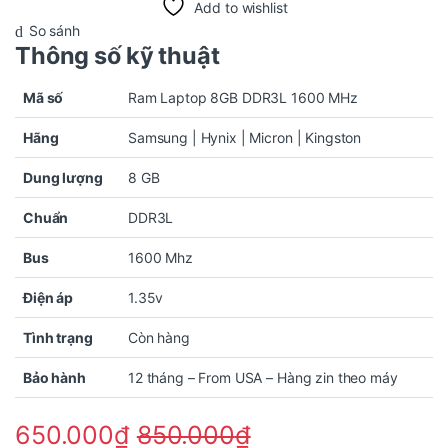
Add to wishlist
So sánh
Thông số kỹ thuật
Mã số
Ram Laptop 8GB DDR3L 1600 MHz
Hãng
Samsung | Hynix | Micron | Kingston
Dung lượng
8 GB
Chuẩn
DDR3L
Bus
1600 Mhz
Điện áp
1.35v
Tình trạng
Còn hàng
Bảo hành
12 tháng – From USA – Hàng zin theo máy
650.000
₫
850.000
₫