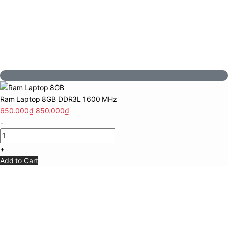
Ram Laptop 8GB DDR3L 1600 MHz
650.000
₫
850.000
₫
-
+
Add to Cart