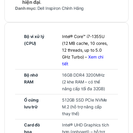
hiện đại
.
Danh mục:
Dell Inspiron Chính Hãng
Thiết kế thanh lịch – Chắc
chắn và thân thiện
Bộ vi xử lý
Intel® Core™ i7-1355U
(CPU)
(12 MB cache, 10 cores,
Dell Inspiron 3530 sở hữu thiết kế
12 threads, up to 5.0
mỏng gọn, hiện đại
với các đường bo
GHz Turbo) –
Xem chi
tiết
tinh tế, vỏ nhựa cao cấp cho cảm giác
nhẹ nhưng cứng cáp
khi sử dụng.
Bộ nhớ
16GB DDR4 3200MHz
RAM
(2 khe RAM – có thể
nâng cấp tối đa 32GB)
Màu sắc trung tính phù hợp với môi
Ổ cứng
512GB SSD PCIe NVMe
trường học tập, công sở
lưu trữ
M.2 (hỗ trợ nâng cấp
Bản lề chắc chắn, dễ dàng mở
thay thế)
bằng một tay
Card đồ
Intel® UHD Graphics tích
Touchpad lớn, mượt mà, dễ điều
họa
hợp (onboard) – hỗ trợ