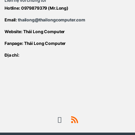
Liên hệ với chúng tôi
Giao diện tối ưu cho học
Hotline:
0979879379
(Mr.Long)
tập và làm việc
Email:
thailong@thailongcomputer.com
Dell Inspiron 3530
được cài sẵn
Website:
Thái Long Computer
Windows 11 Home bản quyền
, giúp:
Fanpage:
Thái Long Computer
Địa chỉ:
Tối ưu hiệu năng và giao diện sử
dụng thân thiện
Bảo mật tốt hơn, cập nhật trực tiếp
từ Microsoft
Tích hợp các tính năng hỗ trợ học
và làm việc như
Snap Layouts,
Widgets, Teams Chat
…
Đầy đủ kết nối – Dễ dàng
làm việc mọi nơi