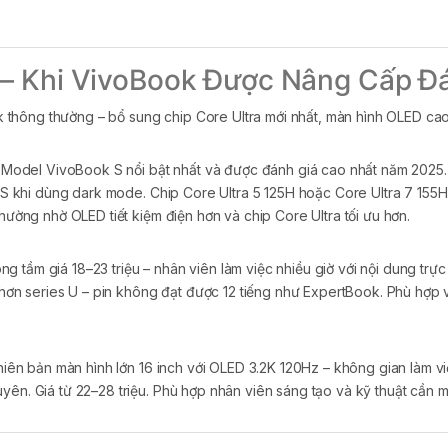
 – Khi VivoBook Được Nâng Cấp Đ
thông thường – bổ sung chip Core Ultra mới nhất, màn hình OLED cao 
Model VivoBook S nổi bật nhất và được đánh giá cao nhất năm 2025. M
n IPS khi dùng dark mode. Chip Core Ultra 5 125H hoặc Core Ultra 7 
thường nhờ OLED tiết kiệm điện hơn và chip Core Ultra tối ưu hơn.
 tầm giá 18–23 triệu – nhân viên làm việc nhiều giờ với nội dung trực
iện hơn series U – pin không đạt được 12 tiếng như ExpertBook. Phù hợ
iên bản màn hình lớn 16 inch với OLED 3.2K 120Hz – không gian làm vi
yên. Giá từ 22–28 triệu. Phù hợp nhân viên sáng tạo và kỹ thuật cần m