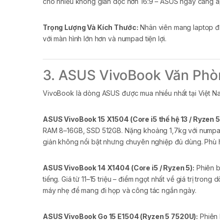
cho nhiều không gian dọc hơn 16:9 – ASUS ngày càng áp 
Trọng Lượng Và Kích Thước:
Nhân viên mang laptop đi
với màn hình lớn hơn và numpad tiện lợi.
3. ASUS VivoBook Văn Phò
VivoBook là dòng ASUS được mua nhiều nhất tại Việt N
ASUS VivoBook 15 X1504 (Core i5 thế hệ 13 / Ryzen 5
RAM 8–16GB, SSD 512GB. Nặng khoảng 1,7kg với numpad t
giản không nổi bật nhưng chuyên nghiệp đủ dùng. Phù hợ
ASUS VivoBook 14 X1404 (Core i5 / Ryzen 5):
Phiên b
tiếng. Giá từ 11–15 triệu – điểm ngọt nhất về giá trị t
máy nhẹ để mang đi họp và công tác ngắn ngày.
ASUS VivoBook Go 15 E1504 (Ryzen 5 7520U):
Phiên b