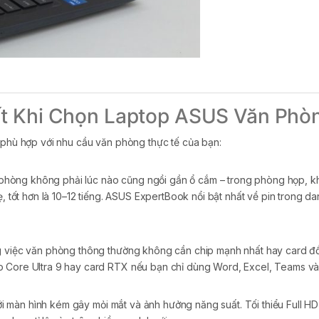
ất Khi Chọn Laptop ASUS Văn Phò
í phù hợp với nhu cầu văn phòng thực tế của bạn:
hòng không phải lúc nào cũng ngồi gần ổ cắm – trong phòng họp, khu
ẹ, tốt hơn là 10–12 tiếng. ASUS ExpertBook nổi bật nhất về pin trong d
việc văn phòng thông thường không cần chip mạnh nhất hay card đồ h
o Core Ultra 9 hay card RTX nếu bạn chỉ dùng Word, Excel, Teams và 
i màn hình kém gây mỏi mắt và ảnh hưởng năng suất. Tối thiểu Full HD I