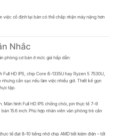
m việc cố định tại bàn có thể chấp nhận máy nặng hơn
ân Nhắc
ăn phòng cơ bản ở mức giá hấp dẫn:
ch Full HD IPS, chip Core i5-1335U hay Ryzen 5 7530U,
nhưng cần sạc nếu làm việc nhiều giờ. Thiết kế gọn
hực tập.
. Màn hình Full HD IPS chống chói, pin thực tế 7–9
n bản 15.6 inch. Phù hợp nhân viên văn phòng trẻ cần
hực tế đạt 8–10 tiếng nhờ chip AMD tiết kiệm điện – tốt