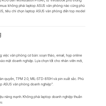
g ROG đến workstation ProArt, từ VivoBook phổ thông
ọn mua: không phải laptop ASUS văn phòng nào cũng phù
US, tiêu chí chọn laptop ASUS văn phòng đến top model
g
 việc văn phòng cơ bản: soạn thảo, email, họp online
bảo mật doanh nghiệp. Lựa chọn tốt cho nhân viên mới,
n quyền, TPM 2.0, MIL-STD-810H và pin xuất sắc. Phù
ptop ASUS văn phòng doanh nghiệp”.
iệu năng mạnh. Không phải laptop doanh nghiệp thuần
u.