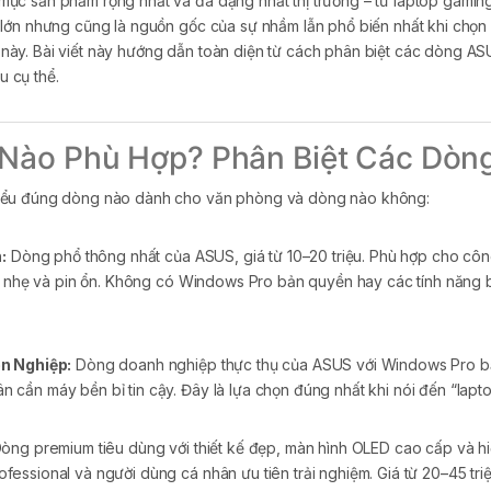
ục sản phẩm rộng nhất và đa dạng nhất thị trường – từ laptop gamin
ế lớn nhưng cũng là nguồn gốc của sự nhầm lẫn phổ biến nhất khi ch
ày. Bài viết này hướng dẫn toàn diện từ cách phân biệt các dòng AS
 cụ thể.
 Nào Phù Hợp? Phân Biệt Các Dòn
hiểu đúng dòng nào dành cho văn phòng và dòng nào không:
:
Dòng phổ thông nhất của ASUS, giá từ 10–20 triệu. Phù hợp cho công
c, nhẹ và pin ổn. Không có Windows Pro bản quyền hay các tính năng 
n Nghiệp:
Dòng doanh nghiệp thực thụ của ASUS với Windows Pro bả
 cần máy bền bỉ tin cậy. Đây là lựa chọn đúng nhất khi nói đến “la
òng premium tiêu dùng với thiết kế đẹp, màn hình OLED cao cấp và h
essional và người dùng cá nhân ưu tiên trải nghiệm. Giá từ 20–45 triệ