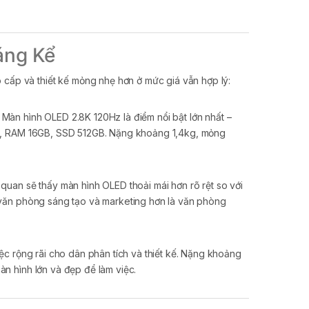
áng Kể
cấp và thiết kế mỏng nhẹ hơn ở mức giá vẫn hợp lý:
àn hình OLED 2.8K 120Hz là điểm nổi bật lớn nhất –
155H, RAM 16GB, SSD 512GB. Nặng khoảng 1,4kg, mỏng
 quan sẽ thấy màn hình OLED thoải mái hơn rõ rệt so với
p văn phòng sáng tạo và marketing hơn là văn phòng
ệc rộng rãi cho dân phân tích và thiết kế. Nặng khoảng
àn hình lớn và đẹp để làm việc.