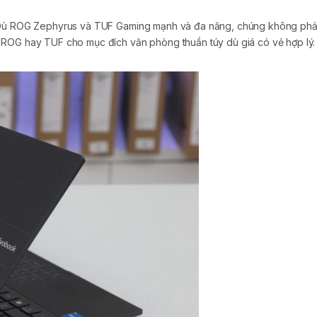
ù ROG Zephyrus và TUF Gaming mạnh và đa năng, chúng không phải l
 ROG hay TUF cho mục đích văn phòng thuần túy dù giá có vẻ hợp lý.