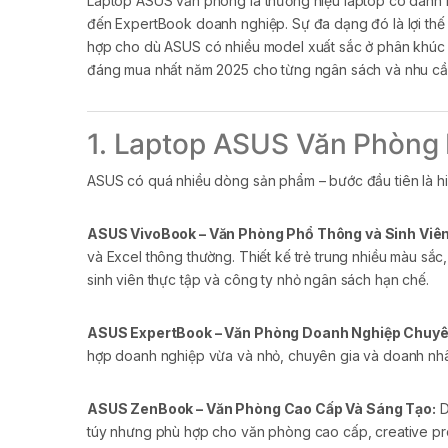
Laptop ASUS văn phòng là thương hiệu laptop có danh m
đến ExpertBook doanh nghiệp. Sự đa dạng đó là lợi th
hợp cho dù ASUS có nhiều model xuất sắc ở phân khúc n
đáng mua nhất năm 2025 cho từng ngân sách và nhu cầu
1. Laptop ASUS Văn Phòng
ASUS có quá nhiều dòng sản phẩm – bước đầu tiên là 
ASUS VivoBook – Văn Phòng Phổ Thông và Sinh Viên
và Excel thông thường. Thiết kế trẻ trung nhiều màu sắ
sinh viên thực tập và công ty nhỏ ngân sách hạn chế.
ASUS ExpertBook – Văn Phòng Doanh Nghiệp Chuyê
hợp doanh nghiệp vừa và nhỏ, chuyên gia và doanh nhân
ASUS ZenBook – Văn Phòng Cao Cấp Và Sáng Tạo:
D
túy nhưng phù hợp cho văn phòng cao cấp, creative prof