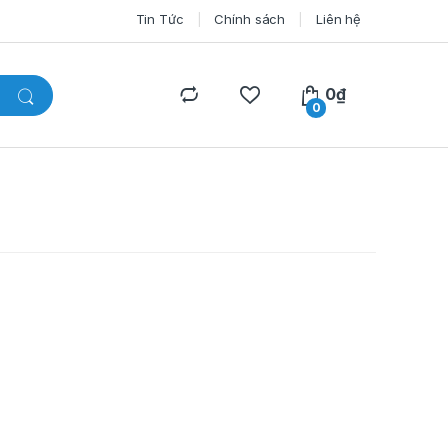
Tin Tức
Chính sách
Liên hệ
0
₫
0