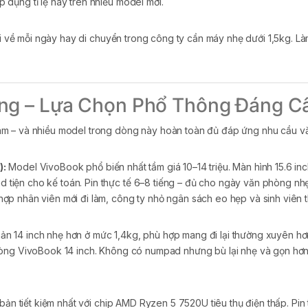
dụng tỉ lệ này trên nhiều model mới.
 về mỗi ngày hay di chuyển trong công ty cần máy nhẹ dưới 1,5kg. Là
ng – Lựa Chọn Phổ Thông Đáng C
am – và nhiều model trong dòng này hoàn toàn đủ đáp ứng nhu cầu v
):
Model VivoBook phổ biến nhất tầm giá 10–14 triệu. Màn hình 15.6 in
iện cho kế toán. Pin thực tế 6–8 tiếng – đủ cho ngày văn phòng nhẹ 
p nhân viên mới đi làm, công ty nhỏ ngân sách eo hẹp và sinh viên t
ản 14 inch nhẹ hơn ở mức 1,4kg, phù hợp mang đi lại thường xuyên hơn
rong dòng VivoBook 14 inch. Không có numpad nhưng bù lại nhẹ và gọn hơ
ản tiết kiệm nhất với chip AMD Ryzen 5 7520U tiêu thụ điện thấp. Pin t