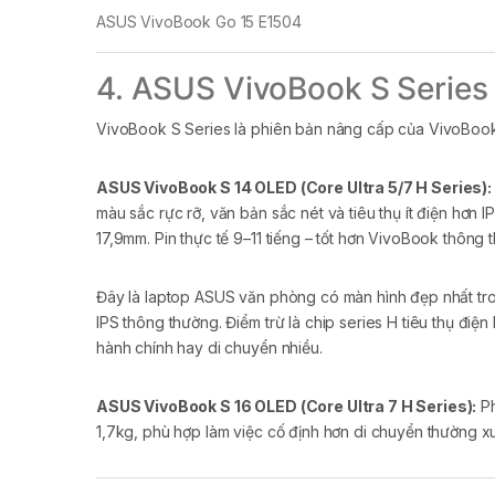
ASUS VivoBook Go 15 E1504
4. ASUS VivoBook S Series
VivoBook S Series là phiên bản nâng cấp của VivoBook 
ASUS VivoBook S 14 OLED (Core Ultra 5/7 H Series):
màu sắc rực rỡ, văn bản sắc nét và tiêu thụ ít điện hơ
17,9mm. Pin thực tế 9–11 tiếng – tốt hơn VivoBook thông 
Đây là laptop ASUS văn phòng có màn hình đẹp nhất trong
IPS thông thường. Điểm trừ là chip series H tiêu thụ đ
hành chính hay di chuyển nhiều.
ASUS VivoBook S 16 OLED (Core Ultra 7 H Series):
Ph
1,7kg, phù hợp làm việc cố định hơn di chuyển thường xu