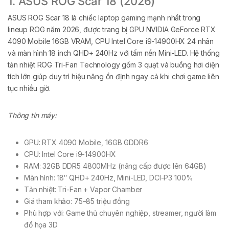
1. ASUS ROG Scar 18 (2026)
ASUS ROG Scar 18 là chiếc laptop gaming mạnh nhất trong
lineup ROG năm 2026, được trang bị GPU NVIDIA GeForce RTX
4090 Mobile 16GB VRAM, CPU Intel Core i9-14900HX 24 nhân
và màn hình 18 inch QHD+ 240Hz với tấm nền Mini-LED. Hệ thống
tản nhiệt ROG Tri-Fan Technology gồm 3 quạt và buồng hơi diện
tích lớn giúp duy trì hiệu năng ổn định ngay cả khi chơi game liên
tục nhiều giờ.
Thông tin máy:
GPU: RTX 4090 Mobile, 16GB GDDR6
CPU: Intel Core i9-14900HX
RAM: 32GB DDR5 4800MHz (nâng cấp được lên 64GB)
Màn hình: 18″ QHD+ 240Hz, Mini-LED, DCI-P3 100%
Tản nhiệt: Tri-Fan + Vapor Chamber
Giá tham khảo: 75–85 triệu đồng
Phù hợp với: Game thủ chuyên nghiệp, streamer, người làm
đồ họa 3D