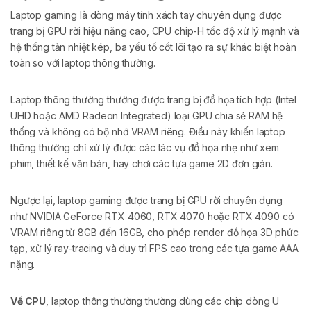
Laptop gaming là dòng máy tính xách tay chuyên dụng được
trang bị GPU rời hiệu năng cao, CPU chip-H tốc độ xử lý mạnh và
hệ thống tản nhiệt kép, ba yếu tố cốt lõi tạo ra sự khác biệt hoàn
toàn so với laptop thông thường.
Laptop thông thường thường được trang bị đồ họa tích hợp (Intel
UHD hoặc AMD Radeon Integrated) loại GPU chia sẻ RAM hệ
thống và không có bộ nhớ VRAM riêng. Điều này khiến laptop
thông thường chỉ xử lý được các tác vụ đồ họa nhẹ như xem
phim, thiết kế văn bản, hay chơi các tựa game 2D đơn giản.
Ngược lại, laptop gaming được trang bị GPU rời chuyên dụng
như NVIDIA GeForce RTX 4060, RTX 4070 hoặc RTX 4090 có
VRAM riêng từ 8GB đến 16GB, cho phép render đồ họa 3D phức
tạp, xử lý ray-tracing và duy trì FPS cao trong các tựa game AAA
nặng.
Về CPU
, laptop thông thường thường dùng các chip dòng U