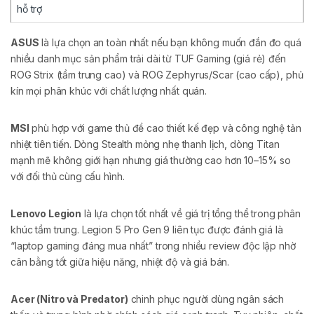
hỗ trợ
ASUS
là lựa chọn an toàn nhất nếu bạn không muốn đắn đo quá
nhiều danh mục sản phẩm trải dài từ TUF Gaming (giá rẻ) đến
ROG Strix (tầm trung cao) và ROG Zephyrus/Scar (cao cấp), phủ
kín mọi phân khúc với chất lượng nhất quán.
MSI
phù hợp với game thủ đề cao thiết kế đẹp và công nghệ tản
nhiệt tiên tiến. Dòng Stealth mỏng nhẹ thanh lịch, dòng Titan
mạnh mẽ không giới hạn nhưng giá thường cao hơn 10–15% so
với đối thủ cùng cấu hình.
Lenovo Legion
là lựa chọn tốt nhất về giá trị tổng thể trong phân
khúc tầm trung. Legion 5 Pro Gen 9 liên tục được đánh giá là
“laptop gaming đáng mua nhất” trong nhiều review độc lập nhờ
cân bằng tốt giữa hiệu năng, nhiệt độ và giá bán.
Acer (Nitro và Predator)
chinh phục người dùng ngân sách