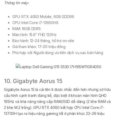
Thông tin máy:
GPU: RTX 4050 Mobile, 6GB GDDR6
CPU: Intel Core i7-13650HX
RAM: 16GB DDR5
Màn hình: 15.6″ FHD 120Hz
Bảo hành: 12–24 tháng, hỗ trợ on-site
Giá tham khảo: 17–20 triệu đồng
Phù hợp với: Người dùng ưu tiên dịch vụ sau bán hàng
10. Gigabyte Aorus 15
Gigabyte Aorus 15 là cái tên ít được nhắc đến hơn nhưng sở hữu
cấu hình cạnh tranh đáng kể, đặc biệt ở khoản màn hình QHD
165Hz và khả năng nâng cấp RAM/SSD dễ dàng (2 khe RAM và
2 khe M.2 trống). GPU RTX 4060 kết hợp CPU Intel Core i7-
13700H tạo ra hiệu năng gaming tốt ở phân khúc 22–26 triệu