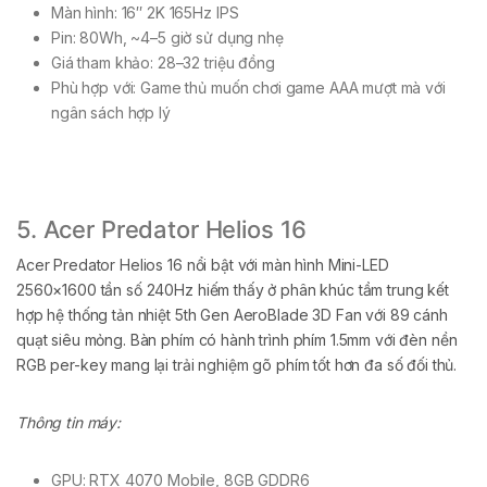
Màn hình: 16″ 2K 165Hz IPS
Pin: 80Wh, ~4–5 giờ sử dụng nhẹ
Giá tham khảo: 28–32 triệu đồng
Phù hợp với: Game thủ muốn chơi game AAA mượt mà với
ngân sách hợp lý
5. Acer Predator Helios 16
Acer Predator Helios 16 nổi bật với màn hình Mini-LED
2560×1600 tần số 240Hz hiếm thấy ở phân khúc tầm trung kết
hợp hệ thống tản nhiệt 5th Gen AeroBlade 3D Fan với 89 cánh
quạt siêu mỏng. Bàn phím có hành trình phím 1.5mm với đèn nền
RGB per-key mang lại trải nghiệm gõ phím tốt hơn đa số đối thủ.
Thông tin máy:
GPU: RTX 4070 Mobile, 8GB GDDR6