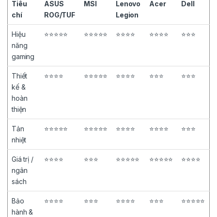
Tiêu
ASUS
MSI
Lenovo
Acer
Dell
chí
ROG/TUF
Legion
Hiệu
⭐⭐⭐⭐⭐
⭐⭐⭐⭐⭐
⭐⭐⭐⭐
⭐⭐⭐⭐
⭐⭐⭐
năng
gaming
Thiết
⭐⭐⭐⭐
⭐⭐⭐⭐⭐
⭐⭐⭐⭐
⭐⭐⭐
⭐⭐⭐
kế &
hoàn
thiện
Tản
⭐⭐⭐⭐⭐
⭐⭐⭐⭐⭐
⭐⭐⭐⭐
⭐⭐⭐⭐
⭐⭐⭐
nhiệt
Giá trị /
⭐⭐⭐⭐
⭐⭐⭐
⭐⭐⭐⭐⭐
⭐⭐⭐⭐⭐
⭐⭐⭐⭐
ngân
sách
Bảo
⭐⭐⭐⭐
⭐⭐⭐
⭐⭐⭐⭐
⭐⭐⭐
⭐⭐⭐⭐⭐
hành &