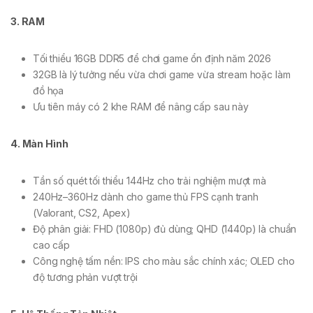
3. RAM
Tối thiểu 16GB DDR5 để chơi game ổn định năm 2026
32GB là lý tưởng nếu vừa chơi game vừa stream hoặc làm
đồ họa
Ưu tiên máy có 2 khe RAM để nâng cấp sau này
4. Màn Hình
Tần số quét tối thiểu 144Hz cho trải nghiệm mượt mà
240Hz–360Hz dành cho game thủ FPS cạnh tranh
(Valorant, CS2, Apex)
Độ phân giải: FHD (1080p) đủ dùng; QHD (1440p) là chuẩn
cao cấp
Công nghệ tấm nền: IPS cho màu sắc chính xác; OLED cho
độ tương phản vượt trội