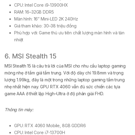
CPU: Intel Core i9-13900HX
RAM: 16–32GB DDR5
Màn hình: 16″ Mini-LED 2K 240Hz
Giá tham khảo: 30–38 triệu đồng
Phù hợp với: Game thủ ưu tiên chất lượng màn hình và tản
nhiệt
6. MSI Stealth 15
MSI Stealth 15 là câu trả lời của MSI cho nhu cầu laptop gaming
mỏng nhẹ ở tầm giá tầm trung. Với độ dày chỉ 19.8mm và trọng
lượng 1.99kg, đây là một trong những laptop gaming tầm trung
nhẹ nhất hiện nay. GPU RTX 4060 vẫn đủ sức chiến các tựa
game AAA ở thiết lập High–Ultra ở độ phân giải FHD.
Thông tin máy:
GPU: RTX 4060 Mobile, 8GB GDDR6
CPU: Intel Core i7-13700H