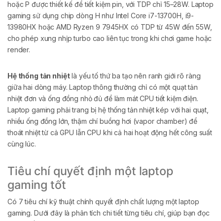
hoặc P được thiết kế để tiết kiệm pin, với TDP chỉ 15–28W. Laptop
gaming sử dụng chip dòng H như Intel Core i7-13700H, i9-
13980HX hoặc AMD Ryzen 9 7945HX có TDP từ 45W đến 55W,
cho phép xung nhịp turbo cao liên tục trong khi chơi game hoặc
render.
Hệ thống tản nhiệt
là yếu tố thứ ba tạo nên ranh giới rõ ràng
giữa hai dòng máy. Laptop thông thường chỉ có một quạt tản
nhiệt đơn và ống đồng nhỏ đủ để làm mát CPU tiết kiệm điện.
Laptop gaming phải trang bị hệ thống tản nhiệt kép với hai quạt,
nhiều ống đồng lớn, thậm chí buồng hơi (vapor chamber) để
thoát nhiệt từ cả GPU lẫn CPU khi cả hai hoạt động hết công suất
cùng lúc.
Tiêu chí quyết định một laptop
gaming tốt
Có 7 tiêu chí kỹ thuật chính quyết định chất lượng một laptop
gaming. Dưới đây là phân tích chi tiết từng tiêu chí, giúp bạn đọc