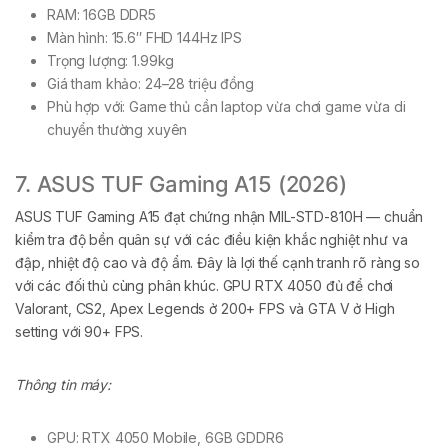
RAM: 16GB DDR5
Màn hình: 15.6″ FHD 144Hz IPS
Trọng lượng: 1.99kg
Giá tham khảo: 24–28 triệu đồng
Phù hợp với: Game thủ cần laptop vừa chơi game vừa di
chuyển thường xuyên
7. ASUS TUF Gaming A15 (2026)
ASUS TUF Gaming A15 đạt chứng nhận MIL-STD-810H — chuẩn
kiểm tra độ bền quân sự với các điều kiện khắc nghiệt như va
đập, nhiệt độ cao và độ ẩm. Đây là lợi thế cạnh tranh rõ ràng so
với các đối thủ cùng phân khúc. GPU RTX 4050 đủ để chơi
Valorant, CS2, Apex Legends ở 200+ FPS và GTA V ở High
setting với 90+ FPS.
Thông tin máy:
GPU: RTX 4050 Mobile, 6GB GDDR6