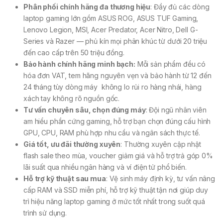
Phân phối chính hãng đa thương hiệu
: Đầy đủ các dòng
laptop gaming lớn gồm ASUS ROG, ASUS TUF Gaming,
Lenovo Legion, MSI, Acer Predator, Acer Nitro, Dell G-
Series và Razer — phủ kín mọi phân khúc từ dưới 20 triệu
đến cao cấp trên 50 triệu đồng.
Bảo hành chính hãng minh bạch:
Mỗi sản phẩm đều có
hóa đơn VAT, tem hãng nguyên vẹn và bảo hành từ 12 đến
24 tháng tùy dòng máy không lo rủi ro hàng nhái, hàng
xách tay không rõ nguồn gốc.
Tư vấn chuyên sâu, chọn đúng máy
: Đội ngũ nhân viên
am hiểu phần cứng gaming, hỗ trợ bạn chọn đúng cấu hình
GPU, CPU, RAM phù hợp nhu cầu và ngân sách thực tế.
Giá tốt, ưu đãi thường xuyên
: Thường xuyên cập nhật
flash sale theo mùa, voucher giảm giá và hỗ trợ trả góp 0%
lãi suất qua nhiều ngân hàng và ví điện tử phổ biến.
Hỗ trợ kỹ thuật sau mua
: Vệ sinh máy định kỳ, tư vấn nâng
cấp RAM và SSD miễn phí, hỗ trợ kỹ thuật tận nơi giúp duy
trì hiệu năng laptop gaming ở mức tốt nhất trong suốt quá
trình sử dụng.