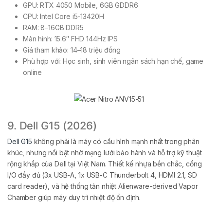
GPU: RTX 4050 Mobile, 6GB GDDR6
CPU: Intel Core i5-13420H
RAM: 8–16GB DDR5
Màn hình: 15.6″ FHD 144Hz IPS
Giá tham khảo: 14–18 triệu đồng
Phù hợp với: Học sinh, sinh viên ngân sách hạn chế, game
online
9. Dell G15 (2026)
Dell G15
không phải là máy có cấu hình mạnh nhất trong phân
khúc, nhưng nổi bật nhờ mạng lưới bảo hành và hỗ trợ kỹ thuật
rộng khắp của Dell tại Việt Nam. Thiết kế nhựa bền chắc, cổng
I/O đầy đủ (3x USB-A, 1x USB-C Thunderbolt 4, HDMI 2.1, SD
card reader), và hệ thống tản nhiệt Alienware-derived Vapor
Chamber giúp máy duy trì nhiệt độ ổn định.