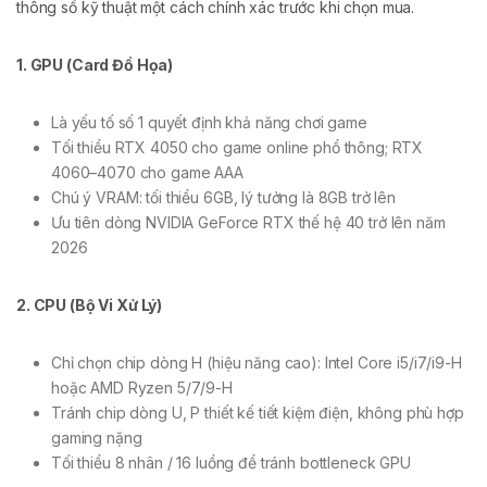
thông số kỹ thuật một cách chính xác trước khi chọn mua.
1. GPU (Card Đồ Họa)
Là yếu tố số 1 quyết định khả năng chơi game
Tối thiểu RTX 4050 cho game online phổ thông; RTX
4060–4070 cho game AAA
Chú ý VRAM: tối thiểu 6GB, lý tưởng là 8GB trở lên
Ưu tiên dòng NVIDIA GeForce RTX thế hệ 40 trở lên năm
2026
2. CPU (Bộ Vi Xử Lý)
Chỉ chọn chip dòng H (hiệu năng cao): Intel Core i5/i7/i9-H
hoặc AMD Ryzen 5/7/9-H
Tránh chip dòng U, P thiết kế tiết kiệm điện, không phù hợp
gaming nặng
Tối thiểu 8 nhân / 16 luồng để tránh bottleneck GPU