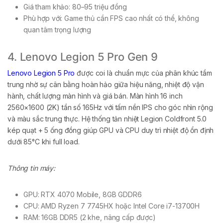
Giá tham khảo: 80–95 triệu đồng
Phù hợp với: Game thủ cần FPS cao nhất có thể, không
quan tâm trọng lượng
4. Lenovo Legion 5 Pro Gen 9
Lenovo Legion 5 Pro
được coi là chuẩn mực của phân khúc tầm
trung nhờ sự cân bằng hoàn hảo giữa hiệu năng, nhiệt độ vận
hành, chất lượng màn hình và giá bán. Màn hình 16 inch
2560×1600 (2K) tần số 165Hz với tấm nền IPS cho góc nhìn rộng
và màu sắc trung thực. Hệ thống tản nhiệt Legion Coldfront 5.0
kép quạt + 5 ống đồng giúp GPU và CPU duy trì nhiệt độ ổn định
dưới 85°C khi full load.
Thông tin máy:
GPU: RTX 4070 Mobile, 8GB GDDR6
CPU: AMD Ryzen 7 7745HX hoặc Intel Core i7-13700H
RAM: 16GB DDR5 (2 khe, nâng cấp được)