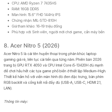
CPU: AMD Ryzen 7 7435HS
RAM: 16GB DDR5
Màn hình: 15.6″ FHD 144Hz IPS
Chứng nhận: MIL-STD-810H
Giá tham khảo: 16–19 triệu đồng
Phù hợp với: Sinh viên, người mới chơi game, cần máy bền
8. Acer Nitro 5 (2026)
Acer Nitro 5 là cái tên huyền thoại trong phân khúc laptop
gaming giá rẻ, liên tục cải tiến qua từng năm. Phiên bản 2026
trang bị GPU RTX 4050 và CPU Intel Core i5-13420H đủ mạnh
để chơi hầu hết các tựa game phổ biến ở thiết lập Medium–High.
Thiết kế hầm hố với viền màn hình đỏ đen đặc trưng, bàn phím
RGB backlit và cổng kết nối đầy đủ (USB-A, USB-C, HDMI 2.1,
LAN).
Thông tin máy: