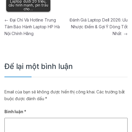
Laptop dưới 20 triệu,
cấu hình mạnh, pin trâu
cho…
Điều hướng bài viết
←
Đại Chỉ Và Hotline Trung
Đánh Giá Laptop Dell 2026: Ưu
Tâm Bảo Hành Laptop HP Hà
Nhược Điểm & Gợi Ý Dòng Tốt
Nội Chính Hãng
Nhất
→
Để lại một bình luận
Email của bạn sẽ không được hiển thị công khai.
Các trường bắt
buộc được đánh dấu
*
Bình luận
*