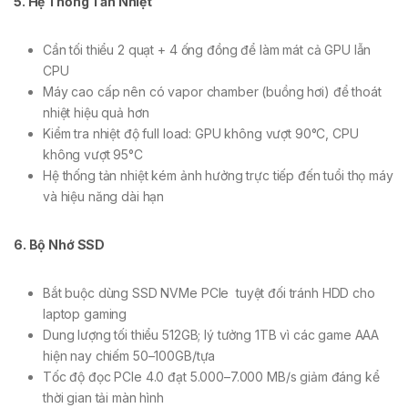
5. Hệ Thống Tản Nhiệt
Cần tối thiểu 2 quạt + 4 ống đồng để làm mát cả GPU lẫn
CPU
Máy cao cấp nên có vapor chamber (buồng hơi) để thoát
nhiệt hiệu quả hơn
Kiểm tra nhiệt độ full load: GPU không vượt 90°C, CPU
không vượt 95°C
Hệ thống tản nhiệt kém ảnh hưởng trực tiếp đến tuổi thọ máy
và hiệu năng dài hạn
6. Bộ Nhớ SSD
Bắt buộc dùng SSD NVMe PCIe tuyệt đối tránh HDD cho
laptop gaming
Dung lượng tối thiểu 512GB; lý tưởng 1TB vì các game AAA
hiện nay chiếm 50–100GB/tựa
Tốc độ đọc PCIe 4.0 đạt 5.000–7.000 MB/s giảm đáng kể
thời gian tải màn hình