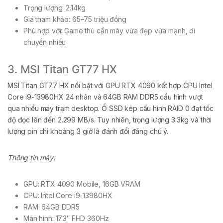
Trọng lượng: 2.14kg
Giá tham khảo: 65–75 triệu đồng
Phù hợp với: Game thủ cần máy vừa đẹp vừa mạnh, di
chuyển nhiều
3. MSI Titan GT77 HX
MSI Titan GT77 HX nổi bật với GPU RTX 4090 kết hợp CPU Intel
Core i9-13980HX 24 nhân và 64GB RAM DDR5 cấu hình vượt
qua nhiều máy trạm desktop. Ổ SSD kép cấu hình RAID 0 đạt tốc
độ đọc lên đến 2.299 MB/s. Tuy nhiên, trọng lượng 3.3kg và thời
lượng pin chỉ khoảng 3 giờ là đánh đổi đáng chú ý.
Thông tin máy:
GPU: RTX 4090 Mobile, 16GB VRAM
CPU: Intel Core i9-13980HX
RAM: 64GB DDR5
Màn hình: 17.3″ FHD 360Hz