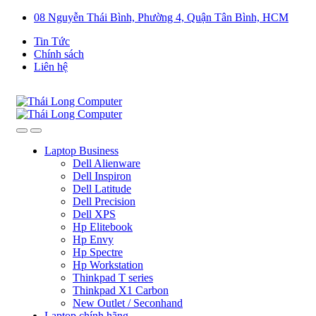
08 Nguyễn Thái Bình, Phường 4, Quận Tân Bình, HCM
Tin Tức
Chính sách
Liên hệ
Laptop Business
Dell Alienware
Dell Inspiron
Dell Latitude
Dell Precision
Dell XPS
Hp Elitebook
Hp Envy
Hp Spectre
Hp Workstation
Thinkpad T series
Thinkpad X1 Carbon
New Outlet / Seconhand
Laptop chính hãng