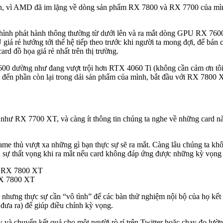
hơn, vì AMD đã im lặng về dòng sản phẩm RX 7800 và RX 7700 của mình
ình phát hành thông thường từ dưới lên và ra mắt dòng GPU RX 7600 
iá rẻ hướng tới thế hệ tiếp theo trước khi người ta mong đợi, để bán 
rd đồ họa giá rẻ nhất trên thị trường.
 dường như đang vượt trội hơn RTX 4060 Ti (không cần cảm ơn tôi, 
 đến phần còn lại trong dải sản phẩm của mình, bắt đầu với RX 7800 
như RX 7700 XT, và càng ít thông tin chúng ta nghe về những card nà
me thủ vượt xa những gì bạn thực sự sẽ ra mắt. Càng lâu chúng ta kh
đến sự thất vọng khi ra mắt nếu card không đáp ứng được những kỳ vọng
RX 7800 XT
hưng thực sự cần “vô tình” để các bàn thử nghiệm nội bộ của họ kết nố
 đưa ra) để giúp điều chỉnh kỳ vọng.
à chuyển kết quả cho một người rò rỉ trên Twitter hoặc chạy đo lường 