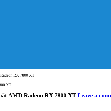
D Radeon RX 7800 XT
a mắt AMD Radeon RX 7800 XT
Leave a com