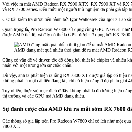
Với việc ra mắt AMD Radeon RX 7900 XTX, RX 7900 XT và RX 7600, 
và RX 7700 series. Đến mức một người thử nghiệm đã phải giả lập 
Các bài kiểm tra được tiến hành bởi Igor Wallossek của Igor’s Lab 
Quan trọng là, Pro Radeon W7800 sử dụng cùng GPU Navi 31 như
được AMD tiết lộ, và đây có thể là GPU được sử dụng bởi RX 7800 X
AMD đang mất quá nhiều thời gian để ra mắt AMD Radeon 
Cũng có vấn đề về driver, tốc độ đồng hồ, thiết kế chiplet và nhiề
nhận với một lượng lớn sự chắc chắn.
Dù vậy, anh ta phát hiện ra rằng RX 7800 XT được giả lập có hiệu 
không phải là một cải tiến đáng kể, chỉ có hiệu năng ở độ phân giải 
Tuy nhiên, thực sự, mục đích ở đây không phải là đo lường hiệu năn
thị trường và các GPU mà AMD đang thiếu.
Sự đánh cược của AMD khi ra mắt sớm RX 7600 đã t
Các thông số giả lập trên Pro Radeon W7800 chỉ có ích như một quả 
7800 XT.