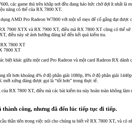
các game thủ trên khắp nơi đều đang háo hức chờ đợi ít nhất là mộ
hiệu năng có thể của RX 7800 XT.
sử dụng AMD Pro Radeon W7800 với một số mẹo để cố gắng đạt được cấu
 RX 7900 XTX và RX 7900 XT, điều mà RX 7800 XT cũng có thể sử 
T, điều này sẽ ảnh hưởng đáng kể đến kết quả kiểm tra.
RX 7800 XT
u khác biệt khác giữa một card Pro Radeon và một card Radeon RX dành
năng tốt hơn khoảng 4% ở độ phân giải 1080p, 8% ở độ phân giải 1440
4K mới xứng đáng được gọi là “tốt hơn” trong thực tế.
g của RX 7800 XT, điều mà các bài kiểm tra này hoàn toàn không làm đ
hành công, nhưng đã đến lúc tiếp tục đi tiếp.
cầu thần tiên trong việc nói cho chúng ta biết về RX 7800 XT, và có