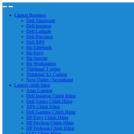
Laptop Business
Dell Alienware
Dell Inspiron
Dell Latitude
Dell Precision
Dell XPS
Hp Elitebook
Hp Envy
Hp Spectre
Hp Workstation
Thinkpad T series
Thinkpad X1 Carbon
New Outlet / Seconhand
Laptop chính hãng
Asus Gaming
Dell Inspiron Chính Hãng
Dell Vostro Chính Hãng
XPS Chính Hãng
Dell Gaming Chính Hãng
HP Envy Chính Hãng
HP Pavilion Chính Hãng
HP Probook Chính Hãng
LOQ Chính Hãng