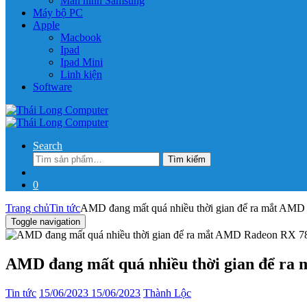
Màn hình Samsung
Máy bộ PC
Apple
Macbook
Ipad
Ipad Mini
Linh kiện
Software
Search
Tìm
Tìm kiếm
kiếm:
0
Trang chủ
Tin tức
AMD đang mất quá nhiều thời gian để ra mắt AM
Toggle navigation
AMD đang mất quá nhiều thời gian để r
Tin tức
15/06/2023
15/06/2023
Thành Lộc