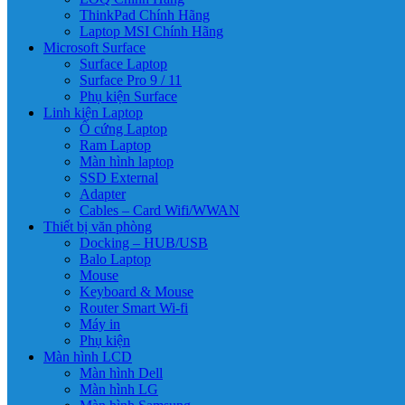
ThinkPad Chính Hãng
Laptop MSI Chính Hãng
Microsoft Surface
Surface Laptop
Surface Pro 9 / 11
Phụ kiện Surface
Linh kiện Laptop
Ổ cứng Laptop
Ram Laptop
Màn hình laptop
SSD External
Adapter
Cables – Card Wifi/WWAN
Thiết bị văn phòng
Docking – HUB/USB
Balo Laptop
Mouse
Keyboard & Mouse
Router Smart Wi-fi
Máy in
Phụ kiện
Màn hình LCD
Màn hình Dell
Màn hình LG