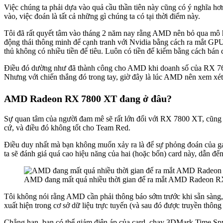
Việc chúng ta phải dựa vào quả cầu thần tiên này cũng có ý nghĩa 
vào, việc đoán là tất cả những gì chúng ta có tại thời điểm này.
Tôi đã rất quyết tâm vào tháng 2 năm nay rằng AMD nên bỏ qua mô h
động thái thông minh để cạnh tranh với Nvidia bằng cách ra mắt GPU g
thủ không có nhiều tiền để tiêu. Luôn có tiền để kiếm bằng cách bán ca
Điều đó dường như đã thành công cho AMD khi doanh số của RX 7600
Nhưng với chiến thắng đó trong tay, giờ đây là lúc AMD nên xem xét
AMD Radeon RX 7800 XT đang ở đâu?
Sự quan tâm của người đam mê sẽ rất lớn đối với RX 7800 XT, cũng 
cứ, và điều đó không tốt cho Team Red.
Điều duy nhất mà bạn không muốn xảy ra là để sự phỏng đoán của ga
ta sẽ đánh giá quá cao hiệu năng của hai (hoặc bốn) card này, dẫn 
AMD đang mất quá nhiều thời gian để ra mắt AMD Radeon 
Tôi không nói rằng AMD cần phải thông báo sớm trước khi sẵn sàng, n
xuất hiện trong cơ sở dữ liệu trực tuyến (và sau đó được truyền thông
Chẳng hạn, bạn có thể giảm điện áp của card, chạy 3DMark Time Spy v