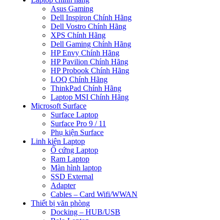
Asus Gaming
Dell Inspiron Chính Hãng
Dell Vostro Chính Hãng
XPS Chính Hãng
Dell Gaming Chính Hãng
HP Envy Chính Hãng
HP Pavilion Chính Hãng
HP Probook Chính Hãng
LOQ Chính Hãng
ThinkPad Chính Hãng
Laptop MSI Chính Hãng
Microsoft Surface
Surface Laptop
Surface Pro 9 / 11
Phụ kiện Surface
Linh kiện Laptop
Ổ cứng Laptop
Ram Laptop
Màn hình laptop
SSD External
Adapter
Cables – Card Wifi/WWAN
Thiết bị văn phòng
Docking – HUB/USB