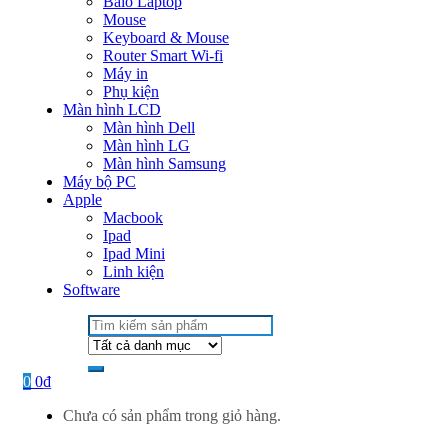
Balo Laptop
Mouse
Keyboard & Mouse
Router Smart Wi-fi
Máy in
Phụ kiện
Màn hình LCD
Màn hình Dell
Màn hình LG
Màn hình Samsung
Máy bộ PC
Apple
Macbook
Ipad
Ipad Mini
Linh kiện
Software
Search
for:
0
0
₫
Chưa có sản phẩm trong giỏ hàng.