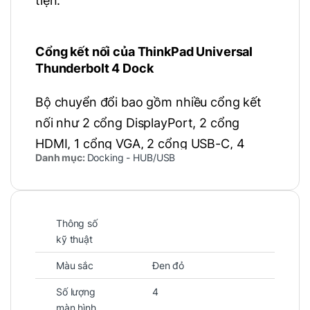
tiện.
Cổng kết nối của
ThinkPad Universal
Thunderbolt 4 Dock
Bộ chuyển đổi bao gồm nhiều cổng kết
nối như 2 cổng DisplayPort, 2 cổng
HDMI, 1 cổng VGA, 2 cổng USB-C, 4
Danh mục:
Docking - HUB/USB
cổng USB-A, 1 cổng Ethernet, 1 cổng âm
thanh và 1 cổng micro. Điều này cho
phép người dùng kết nối với các màn
Thông số
hình, máy chiếu, bộ chuyển đổi mạng, ổ
kỹ thuật
cứng di động, tai nghe và các thiết bị
Màu sắc
Đen đỏ
USB khác.
Số lượng
4
màn hình