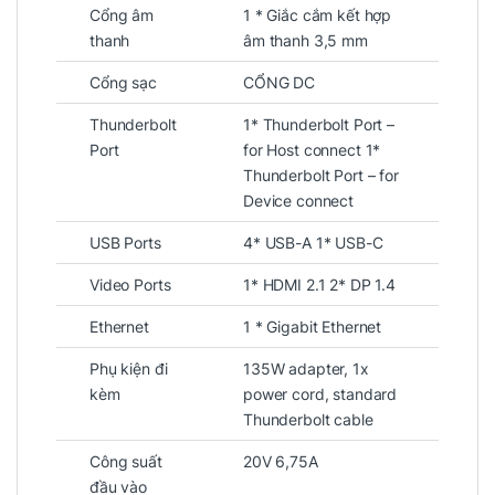
Cổng âm
1 * Giắc cắm kết hợp
Bộ chuyển đổi
ThinkPad Universal
thanh
âm thanh 3,5 mm
Thunderbolt 4 Dock
có thể xuất tối đa
Cổng sạc
CỔNG DC
đến 3 màn hình, bao gồm 2 màn hình
Thunderbolt
1* Thunderbolt Port –
DisplayPort và 1 màn hình HDMI hoặc
Port
for Host connect 1*
VGA. Tuy nhiên, điều này có thể phụ
Thunderbolt Port – for
thuộc vào cấu hình cụ thể của hệ thống
Device connect
máy tính và màn hình được kết nối, vì
USB Ports
4* USB-A 1* USB-C
vậy cần kiểm tra kỹ trước khi sử dụng để
Video Ports
1* HDMI 2.1 2* DP 1.4
đảm bảo tương thích và hỗ trợ tối đa.
Ethernet
1 * Gigabit Ethernet
Phụ kiện đi
135W adapter, 1x
kèm
power cord, standard
Thunderbolt cable
Công suất
20V 6,75A
đầu vào