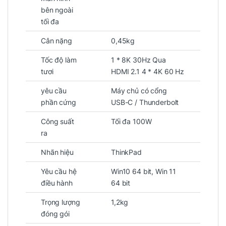
bên ngoài
tối đa
Cân nặng
0,45kg
Tốc độ làm
1 * 8K 30Hz Qua
tươi
HDMI 2.1 4 * 4K 60 Hz
yêu cầu
Máy chủ có cổng
phần cứng
USB-C / Thunderbolt
Công suất
Tối đa 100W
ra
Nhãn hiệu
ThinkPad
Yêu cầu hệ
Win10 64 bit, Win 11
điều hành
64 bit
Trọng lượng
1,2kg
Truyền tải qua các cổng kết nối của
đóng gói
ThinkPad Universal Thunderbolt 4 Dock