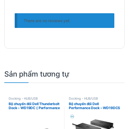
Bộ chuyển đổi ThinkPad Universal
There are no reviews yet.
Thunderbolt 4 Dock có thiết kế nhỏ gọn
và hiện đại, dễ dàng lắp đặt và sử dụng.
Bộ chuyển đổi này cũng hỗ trợ tính năng
plug-and-play, giúp người dùng dễ dàng
kết nối các thiết bị và sử dụng chúng mà
không cần phải cài đặt driver.
Sản phẩm tương tự
Docking - HUB/USB
Docking - HUB/USB
Bộ chuyển đổi Dell Thunderbolt
Bộ chuyển đổi Dell
Dock – WD19DC ( Performance
Performance Dock – WD19DCS
Dock )