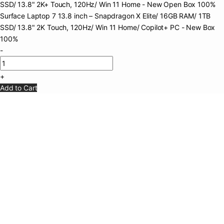
Surface Laptop 7 13.8 inch – Snapdragon X Elite/ 16GB RAM/ 1TB
SSD/ 13.8" 2K Touch, 120Hz/ Win 11 Home/ Copilot+ PC - New Box
100%
-
+
Add to Cart
3. Dung lượng lưu trữ lớn với SSD 1TB
Với
1TB
SSD
,
Surface Laptop 7
cung cấp dung lượng