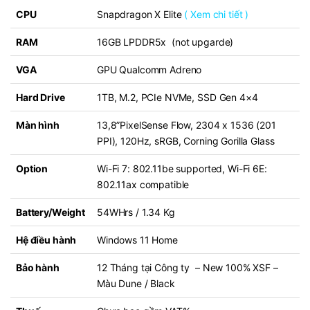
CPU
Snapdragon X Elite
(
Xem chi tiết
)
RAM
16GB LPDDR5x (not upgarde)
VGA
GPU Qualcomm Adreno
Hard Drive
1TB, M.2, PCIe NVMe, SSD Gen 4×4
Màn hình
13,8”PixelSense Flow, 2304 x 1536 (201
PPI), 120Hz, sRGB, Corning Gorilla Glass
Option
Wi-Fi 7: 802.11be supported, Wi-Fi 6E:
802.11ax compatible
Battery/Weight
54WHrs / 1.34 Kg
Hệ điều hành
Windows 11 Home
Bảo hành
12 Tháng tại Công ty – New 100% XSF –
Màu Dune / Black