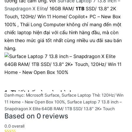
tương tác cảm ứng. Với
Surface Laptop 7 13.8 inch –
Snapdragon X Elite
/ 16GB RAM/
1TB
SSD/ 13.8″ 2K
Touch, 120Hz/ Win 11 Home/ Copilot+ PC – New Box
100% , Thái Long Computer không chỉ mang đến một
chiếc laptop hiện đại với cấu hình hàng đầu, mà còn
kèm theo mức giá tốt nhất cùng nhiều ưu đãi sau bán
hàng.
1. Thiết kế và màn hình
Danh mục:
Microsoft Surface
,
Surface Laptop
Thẻ:
120Hz/ Win
11 Home - New Open Box 100%
,
Surface Laptop 7 13.8 inch –
Surface Laptop 7
được thiết kế với kiểu dáng thanh
Snapdragon X Elite 64GB RAM/ 1TB SSD/ 13.8" 2K+ Touch
thoát, mỏng nhẹ, vừa mang lại cảm giác sang trọng vừa
Based on 0 reviews
thuận tiện cho việc di chuyển. Với trọng lượng chỉ
0.0
overall
khoảng
1.3 kg
, máy rất lý tưởng cho người dùng thường