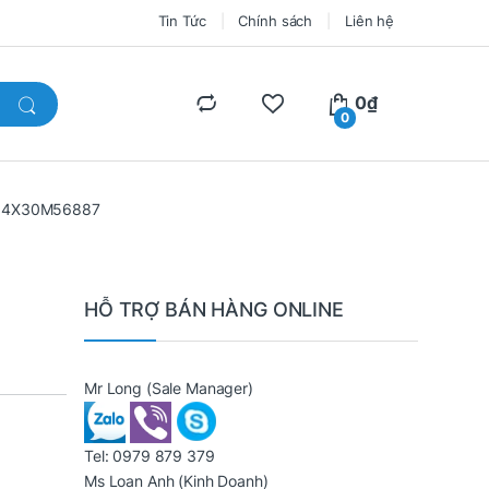
Tin Tức
Chính sách
Liên hệ
0
₫
0
 – 4X30M56887
HỖ TRỢ BÁN HÀNG ONLINE
Mr Long
(Sale Manager)
Tel:
0979 879 379
Ms Loan Anh
(Kinh Doanh)