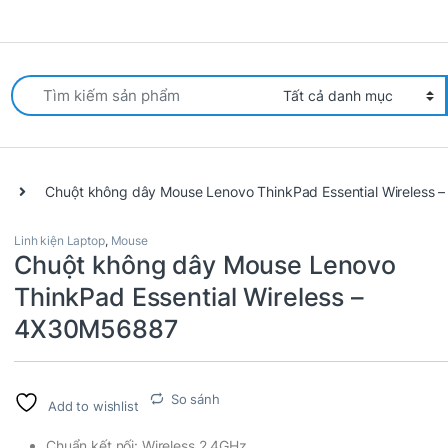
arch for:
Chuột không dây Mouse Lenovo ThinkPad Essential Wireless
Linh kiện Laptop
,
Mouse
Chuột không dây Mouse Lenovo
ThinkPad Essential Wireless –
4X30M56887
So sánh
Add to wishlist
Chuẩn kết nối: Wireless 2.4GHz