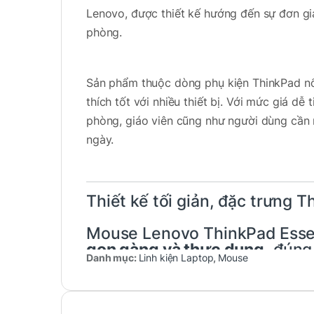
Lenovo, được thiết kế hướng đến sự đơn giả
phòng.
Sản phẩm thuộc dòng phụ kiện ThinkPad nổi
thích tốt với nhiều thiết bị. Với mức giá dễ
phòng, giáo viên cũng như người dùng cần
ngày.
Thiết kế tối giản, đặc trưng 
Mouse Lenovo ThinkPad Esse
gọn gàng và thực dụng
, đúng
Danh mục:
Linh kiện Laptop
,
Mouse
Toàn bộ thân chuột có màu đe
nghiệp, phù hợp với mọi khôn
học hay quán cà phê.