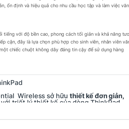
n, ổn định và hiệu quả cho nhu cầu học tập và làm việc văn
 tiếng với độ bền cao, phong cách tối giản và khả năng tư
 tiếp cận, đây là lựa chọn phù hợp cho sinh viên, nhân viên vă
 một chiếc chuột không dây đáng tin cậy để sử dụng hàng
ThinkPad
ntial
Wireless sở hữu
thiết kế đơn giản,
 với triết lý thiết kế của dòng ThinkPad.
n truyền thống, tạo cảm giác chuyên
g gian làm việc từ văn phòng đến phòng