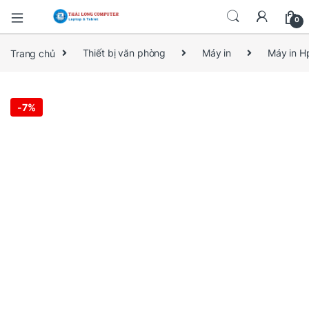
0
Trang chủ
Thiết bị văn phòng
Máy in
Máy in H
-
7%