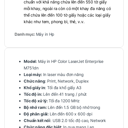
chuẩn với khả năng chứa lên đến 550 tờ giấy
mỗi khay, ngoài ra còn có một khay đa năng có
thể chứa lên đến 100 tờ giấy hoặc các loại giấy
khác như tem, phong bì, thẻ, v.v.
Danh mục:
Máy in Hp
Model:
Máy in HP Color LaserJet Enterprise
M751dn
Loại máy:
In laser màu đơn năng
Chức năng
: Print, Network, Duplex
Khổ giấy in
: Tối đa khổ giấy A3
Tốc độ in:
Lên đến 41 trang / phút
Tốc độ xử lý:
Tối đa 1200 MHz
Bộ nhớ ram:
Lên đến 1.5 GB bộ nhớ trong
Độ phân giải:
Lên đến 600 x 600 dpi
Chuẩn kết nối
: USB 2.0 tốc độ cao, Network
Chức năng đặc biệt
: In qua mạng Lan