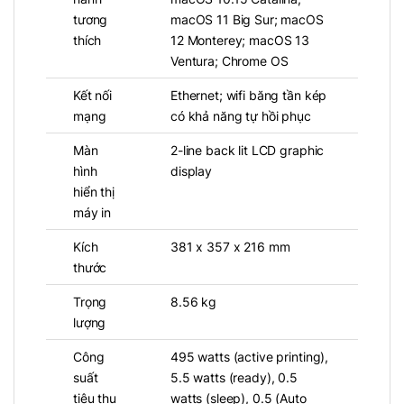
tương
macOS 11 Big Sur; macOS
thích
12 Monterey; macOS 13
Ventura; Chrome OS
Kết nối
Ethernet; wifi băng tần kép
mạng
có khả năng tự hồi phục
Màn
2-line back lit LCD graphic
hình
display
hiển thị
máy in
Kích
381 x 357 x 216 mm
thước
Ưu điểm vượt trội của HP
LaserJet Pro 4003dw
Trọng
8.56 kg
lượng
Chất lượng in xuất sắc
Công
495 watts (active printing),
Với công nghệ laser tiên tiến, máy in HP
suất
5.5 watts (ready), 0.5
LaserJet Pro 4003dw mang lại những bản
tiêu thụ
watts (sleep), 0.5 (Auto