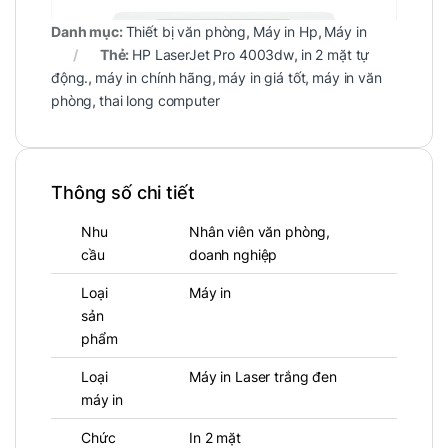
Danh mục:
Thiết bị văn phòng
,
Máy in Hp
,
Máy in
Thẻ:
HP LaserJet Pro 4003dw
,
in 2 mặt tự
động.
,
máy in chính hãng
,
máy in giá tốt
,
máy in văn
phòng
,
thai long computer
Thông số chi tiết
Nhu
Nhân viên văn phòng,
cầu
doanh nghiệp
Loại
Máy in
sản
phẩm
Tổng quan về HP LaserJet Pro
Loại
Máy in Laser trắng đen
4003dw
máy in
HP LaserJet Pro 4003dw (2Z610A)
là dòng
Chức
In 2 mặt