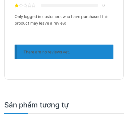
dụng. Đội ngũ nhân viên tại Thái Long
0
Computer luôn sẵn sàng tư vấn và giải đáp
Only logged in customers who have purchased this
mọi thắc mắc liên quan.
product may leave a review.
Ưu đãi khi mua hàng
Khi mua máy in HP LaserJet Pro 4003dw,
khách hàng có cơ hội nhận các phần quà
hấp dẫn như giấy in, hộp mực giảm giá,
hoặc voucher cho các sản phẩm khác tại
There are no reviews yet.
cửa hàng.
Đối tượng sử dụng phù hợp
Doanh nghiệp vừa và nhỏ
Với khả năng in nhanh và khối lượng lớn,
máy in này là lựa chọn hoàn hảo cho các
Sản phẩm tương tự
văn phòng vừa và nhỏ, nơi yêu cầu hiệu
quả và năng suất cao.
Cá nhân làm việc tại nhà
Những người làm việc từ xa hoặc có nhu