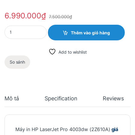
6.990.000
₫
7.500.000
₫
Quantity
Thêm vào giỏ hàng
Add to wishlist
So sánh
Mô tả
Specification
Reviews
Máy in HP LaserJet Pro 4003dw (2Z610A)
giá