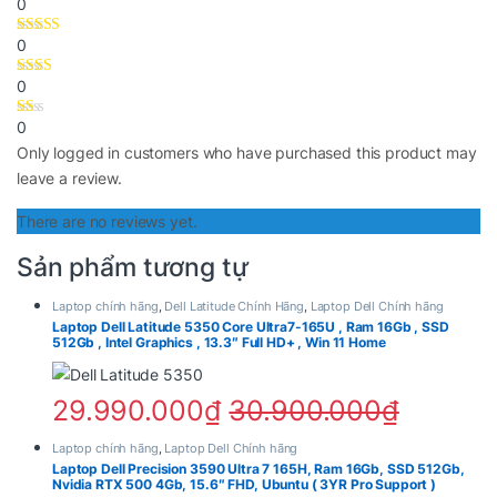
0
DDR5 5600MHz chạy Dual Channel, mang lại băng
thông cao hơn đáng kể so với DDR4.
0
0
Dung lượng RAM lớn giúp:
0
Mở hàng chục tab trình duyệt.
Only logged in customers who have purchased this product may
Chạy nhiều phần mềm thiết kế cùng lúc.
leave a review.
Xử lý dữ liệu lớn.
Làm việc với máy ảo.
There are no reviews yet.
Huấn luyện các mô hình AI quy mô vừa và nhỏ.
Sản phẩm tương tự
Đối với người dùng chuyên nghiệp, 32GB RAM hiện nay
Laptop chính hãng
,
Dell Latitude Chính Hãng
,
Laptop Dell Chính hãng
là mức dung lượng lý tưởng để đảm bảo hiệu suất làm
Laptop Dell Latitude 5350 Core Ultra7-165U , Ram 16Gb , SSD
512Gb , Intel Graphics , 13.3″ Full HD+ , Win 11 Home
việc lâu dài.
SSD 1TB PCIe Tốc Độ Cao
29.990.000
₫
30.900.000
₫
Dell Pro Max 16 MC16250
được trang bị ổ cứng SSD
Laptop chính hãng
,
Laptop Dell Chính hãng
NVMe dung lượng 1TB, cung cấp không gian lưu trữ
Laptop Dell Precision 3590 Ultra 7 165H, Ram 16Gb, SSD 512Gb,
Nvidia RTX 500 4Gb, 15.6″ FHD, Ubuntu ( 3YR Pro Support )
rộng rãi cho dữ liệu, dự án và phần mềm chuyên