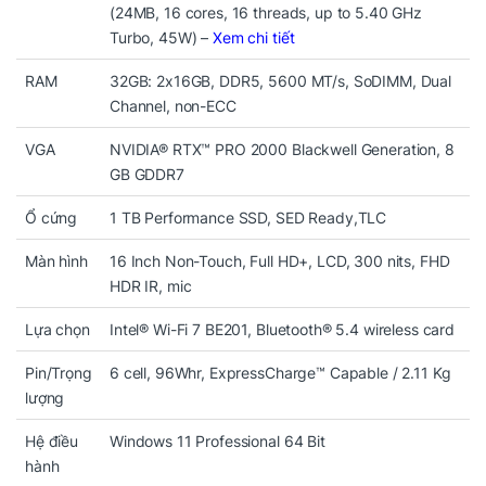
(24MB, 16 cores, 16 threads, up to 5.40 GHz
Turbo, 45W) –
Xem chi tiết
RAM
32GB: 2x16GB, DDR5, 5600 MT/s, SoDIMM, Dual
Channel, non-ECC
VGA
NVIDIA® RTX™ PRO 2000 Blackwell Generation, 8
GB GDDR7
Ổ cứng
1 TB Performance SSD, SED Ready,TLC
Màn hình
16 Inch Non-Touch, Full HD+, LCD, 300 nits, FHD
HDR IR, mic
Lựa chọn
Intel® Wi-Fi 7 BE201, Bluetooth® 5.4 wireless card
Pin/Trọng
6 cell, 96Whr, ExpressCharge™ Capable / 2.11 Kg
lượng
Hệ điều
Windows 11 Professional 64 Bit
hành