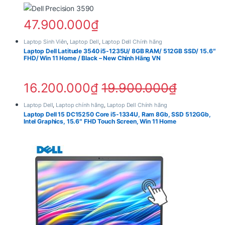
nghiệp.
47.900.000
₫
Ưu điểm của SSD tốc độ cao:
Laptop Sinh Viên
,
Laptop Dell
,
Laptop Dell Chính hãng
Laptop Dell Latitude 3540 i5-1235U/ 8GB RAM/ 512GB SSD/ 15.6″
Khởi động Windows chỉ trong vài giây.
FHD/ Win 11 Home / Black – New Chính Hãng VN
Mở phần mềm nhanh chóng.
Sao chép dữ liệu dung lượng lớn hiệu quả.
16.200.000
₫
19.900.000
₫
Tăng tốc quá trình render và xử lý dữ liệu.
Laptop Dell
,
Laptop chính hãng
,
Laptop Dell Chính hãng
Ngoài ra hệ thống còn hỗ trợ nâng cấp linh hoạt cho
Laptop Dell 15 DC15250 Core i5-1334U, Ram 8Gb, SSD 512GGb,
Intel Graphics, 15.6″ FHD Touch Screen, Win 11 Home
nhu cầu mở rộng trong tương lai.
Màn Hình
Dell Pro Max 16 MC16250
16 Inch FHD+ Rộng Rãi