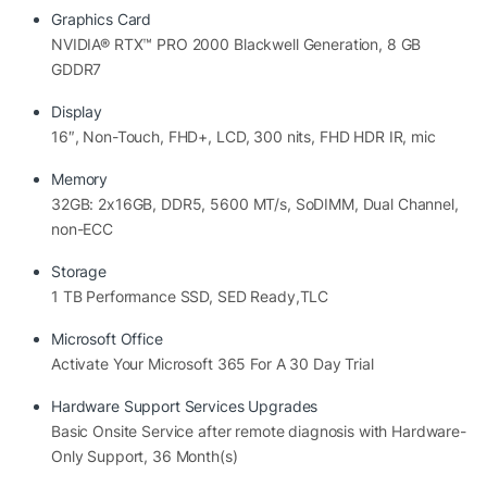
Graphics Card
lượng khoảng 2.2kg giúp người dùng dễ dàng mang
NVIDIA® RTX™ PRO 2000 Blackwell Generation, 8 GB
theo khi di chuyển giữa văn phòng, công trình hoặc các
GDDR7
buổi gặp gỡ khách hàng.
Display
16″, Non-Touch, FHD+, LCD, 300 nits, FHD HDR IR, mic
Memory
32GB: 2x16GB, DDR5, 5600 MT/s, SoDIMM, Dual Channel,
non-ECC
Storage
1 TB Performance SSD, SED Ready,TLC
Microsoft Office
Activate Your Microsoft 365 For A 30 Day Trial
Hardware Support Services Upgrades
Basic Onsite Service after remote diagnosis with Hardware-
Only Support, 36 Month(s)