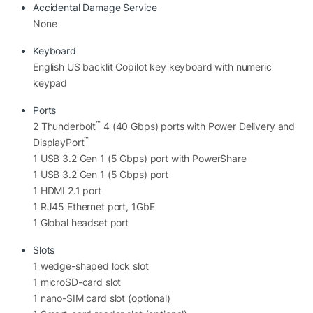
Accidental Damage Service
None
Keyboard
English US backlit Copilot key keyboard with numeric
Sức Mạnh Từ Intel Core Ultra 9 285H
keypad
Trái tim của
Dell Pro Max 16 MC16250
là bộ xử lý Intel
Ports
Core Ultra 9 285H vPro Enterprise với 16 nhân, xung
™
2 Thunderbolt
4 (40 Gbps) ports with Power Delivery and
nhịp Turbo lên tới 5.4GHz. Đây là dòng CPU cao cấp
™
DisplayPort
được tối ưu cho các tác vụ chuyên nghiệp và AI thế hệ
1 USB 3.2 Gen 1 (5 Gbps) port with PowerShare
mới.
1 USB 3.2 Gen 1 (5 Gbps) port
1 HDMI 2.1 port
Nhờ kiến trúc Intel Core Ultra mới, máy có khả năng:
1 RJ45 Ethernet port, 1GbE
1 Global headset port
Xử lý mô hình AI cục bộ.
Biên dịch phần mềm nhanh chóng.
Slots
Chạy đồng thời nhiều ứng dụng nặng.
1 wedge-shaped lock slot
Render video độ phân giải cao.
1 microSD-card slot
Mô phỏng kỹ thuật và thiết kế 3D.
1 nano-SIM card slot (optional)