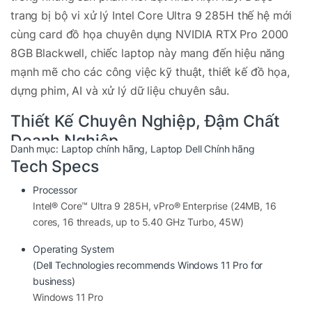
trang bị bộ vi xử lý Intel Core Ultra 9 285H thế hệ mới
cùng card đồ họa chuyên dụng NVIDIA RTX Pro 2000
8GB Blackwell, chiếc laptop này mang đến hiệu năng
mạnh mẽ cho các công việc kỹ thuật, thiết kế đồ họa,
dựng phim, AI và xử lý dữ liệu chuyên sâu.
Thiết Kế Chuyên Nghiệp, Đậm Chất
Doanh Nghiệp
Danh mục:
Laptop chính hãng
,
Laptop Dell Chính hãng
Tech Specs
Dell Pro Max 16 MC16250
sở hữu ngoại hình hiện đại
với phong cách tối giản nhưng vô cùng sang trọng. Máy
Processor
được thiết kế hướng tới người dùng doanh nghiệp và
Intel® Core™ Ultra 9 285H, vPro® Enterprise (24MB, 16
chuyên gia kỹ thuật với độ hoàn thiện cao, khung máy
cores, 16 threads, up to 5.40 GHz Turbo, 45W)
chắc chắn, đáp ứng các tiêu chuẩn độ bền khắt khe của
Operating System
Dell.
(Dell Technologies recommends Windows 11 Pro for
business)
Kích thước màn hình 16 inch mang lại không gian làm
Windows 11 Pro
việc rộng rãi nhưng vẫn đảm bảo tính cơ động. Trọng