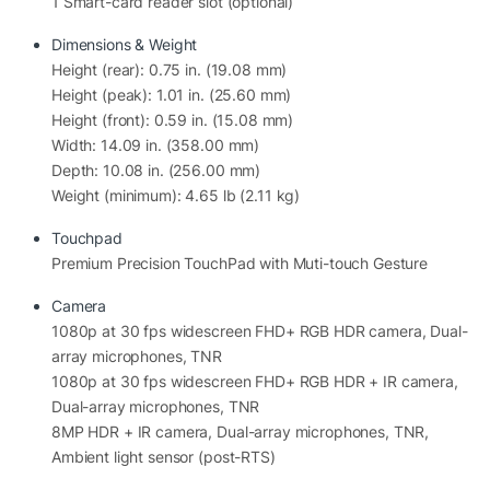
1 Smart-card reader slot (optional)
Đối với các kỹ sư CAD/CAM, lập trình viên, kiến trúc sư
Dimensions & Weight
hay nhà phân tích dữ liệu, hiệu năng của Core Ultra 9
Height (rear): 0.75 in. (19.08 mm)
285H hoàn toàn đáp ứng tốt các dự án lớn và yêu cầu
Height (peak): 1.01 in. (25.60 mm)
xử lý chuyên sâu.
Height (front): 0.59 in. (15.08 mm)
Width: 14.09 in. (358.00 mm)
NVIDIA RTX Pro 2000 8GB – Sức
Depth: 10.08 in. (256.00 mm)
Mạnh Đồ Họa Chuyên Nghiệp
Weight (minimum): 4.65 lb (2.11 kg)
Điểm nổi bật nhất của
Dell Pro Max 16 MC16250
chính
Touchpad
là card đồ họa NVIDIA RTX Pro 2000 8GB GDDR7 thế
Premium Precision TouchPad with Muti-touch Gesture
hệ Blackwell. Đây là GPU workstation được tối ưu cho
Camera
các phần mềm chuyên nghiệp như:
1080p at 30 fps widescreen FHD+ RGB HDR camera, Dual-
array microphones, TNR
AutoCAD
1080p at 30 fps widescreen FHD+ RGB HDR + IR camera,
SolidWorks
Dual-array microphones, TNR
Revit
8MP HDR + IR camera, Dual-array microphones, TNR,
SketchUp
Ambient light sensor (post-RTS)
3ds Max
Blender