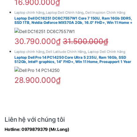
16.900.000
₫
Không gian hiển thị rộng giúp:
Laptop chính hãng
,
Laptop Dell Chính hãng
,
Dell Inspiron Chính Hãng
Laptop Dell DC16251 DC6C7557W1 Core 7 150U, Ram 16Gb DDR5,
SSD 1TB, Nvidia Geforce MX570A 2Gb, 16.0″ FHD+, Win 11 Home +
Làm Excel dễ hơn
Office 2024, 1 Year Pro Support – Silver
Xem nhiều nội dung hơn
Làm việc đa cửa sổ tiện lợi
30.790.000
₫
31.500.000
₫
Xem phim giải trí thoải mái
Laptop chính hãng
,
Dell Latitude Chính Hãng
,
Laptop Dell Chính hãng
Độ phân giải Full HD mang lại hình ảnh sắc nét hơn
Laptop Dell Pro 14 PC14250 Core Ultra 5 235U, Ram 16Gb, SSD
512Gb, Intel® graphics, 14″ FHD+, Win 11 Home, Prosupport 1 Year
đáng kể so với HD truyền thống. Văn bản hiển thị rõ
ràng, giảm mỏi mắt khi làm việc lâu.
28.900.000
₫
Màn hình này đặc biệt phù hợp với nhân viên văn
phòng, giáo viên, sinh viên hoặc người thường xuyên xử
lý bảng tính và tài liệu.
Liên hệ với chúng tôi
Hotline:
0979879379
(Mr.Long)