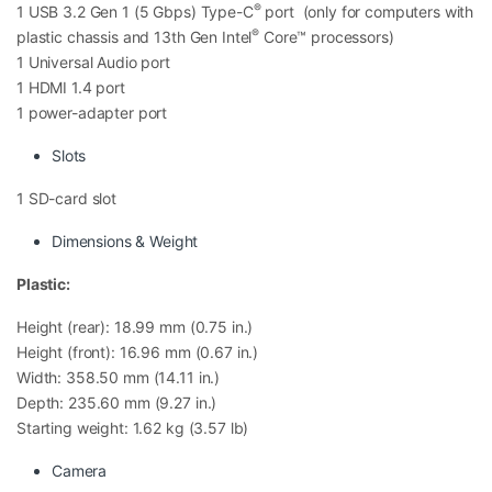
®
1 USB 3.2 Gen 1 (5 Gbps) Type-C
port (only for computers with
Zoom, Google Meet
®
plastic chassis and 13th Gen Intel
Core™ processors)
Quản lý bán hàng
1 Universal Audio port
Kế toán cơ bản
1 HDMI 1.4 port
Chỉnh sửa ảnh nhẹ
1 power-adapter port
Làm việc đa nhiệm nhiều tab trình duyệt
Slots
Máy cho tốc độ phản hồi nhanh, mở ứng dụng mượt và
ít xảy ra hiện tượng giật lag trong quá trình sử dụng
1 SD-card slot
hằng ngày.
Dimensions & Weight
Đặc biệt, thế hệ CPU Intel Gen 13 còn cải thiện khả
Plastic:
năng tiết kiệm điện tốt hơn, giúp máy vận hành mát mẻ
Height (rear): 18.99 mm (0.75 in.)
và ổn định trong thời gian dài.
Height (front): 16.96 mm (0.67 in.)
Width: 358.50 mm (14.11 in.)
Depth: 235.60 mm (9.27 in.)
Starting weight: 1.62 kg (3.57 lb)
Camera