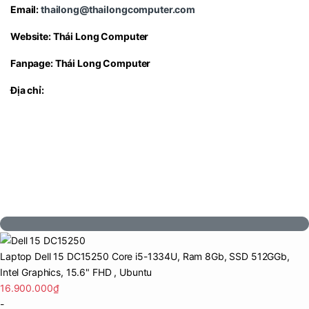
Email:
thailong@thailongcomputer.com
Website:
Thái Long Computer
Fanpage:
Thái Long Computer
Địa chỉ:
Intel Graphics đáp ứng tốt nhu cầu cơ
Laptop Dell 15 DC15250 Core i5-1334U, Ram 8Gb, SSD 512GGb,
bản
Intel Graphics, 15.6" FHD , Ubuntu
16.900.000
₫
Máy sử dụng card đồ họa tích hợp Intel Graphics. Dù
-