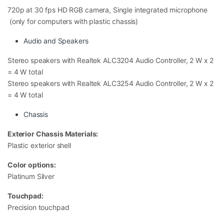
720p at 30 fps HD RGB camera, Single integrated microphone
(only for computers with plastic chassis)
Audio and Speakers
Stereo speakers with Realtek ALC3204 Audio Controller, 2 W x 2
= 4 W total
Stereo speakers with Realtek ALC3254 Audio Controller, 2 W x 2
= 4 W total
Chassis
Exterior Chassis Materials:
Plastic exterior shell
RAM 8GB đáp ứng tốt nhu cầu phổ
Color options:
Platinum Silver
thông
Touchpad:
Dell trang bị sẵn RAM 8GB cho model
Dell DC15250
.
Precision touchpad
Đây là dung lượng phù hợp với phần lớn người dùng