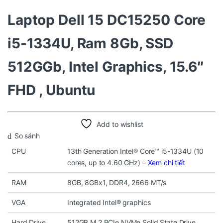
Laptop Dell 15 DC15250 Core
i5-1334U, Ram 8Gb, SSD
512GGb, Intel Graphics, 15.6″
FHD , Ubuntu
Add to wishlist
So sánh
CPU
13th Generation Intel® Core™ i5-1334U (10
cores, up to 4.60 GHz) –
Xem chi tiết
RAM
8GB, 8GBx1, DDR4, 2666 MT/s
VGA
Integrated Intel® graphics
Hard Drive
512GB M.2 PCIe NVMe Solid State Drive