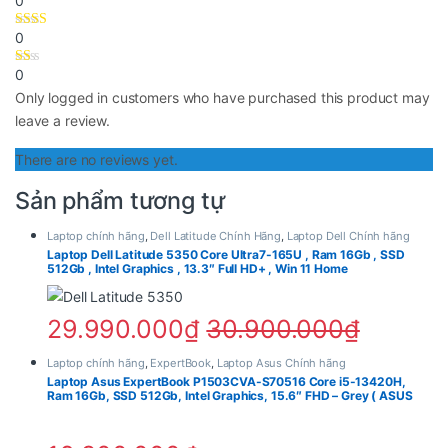
0
tối ưu trải nghiệm sử dụng hằng ngày.
0
Dung lượng 512GB cũng khá rộng rãi cho nhu cầu lưu
0
trữ:
Only logged in customers who have purchased this product may
Tài liệu công việc
leave a review.
File học tập
There are no reviews yet.
Hình ảnh
Video cá nhân
Sản phẩm tương tự
Phần mềm văn phòng
Laptop chính hãng
,
Dell Latitude Chính Hãng
,
Laptop Dell Chính hãng
Đây là mức dung lượng được đánh giá rất hợp lý trong
Laptop Dell Latitude 5350 Core Ultra7-165U , Ram 16Gb , SSD
512Gb , Intel Graphics , 13.3″ Full HD+ , Win 11 Home
phân khúc laptop văn phòng hiện nay.
Màn hình 15.6 inch Full HD hiển thị
29.990.000
₫
30.900.000
₫
rộng rãi
Laptop chính hãng
,
ExpertBook
,
Laptop Asus Chính hãng
Laptop Asus ExpertBook P1503CVA-S70516 Core i5-13420H,
Một trong những ưu điểm lớn của Dell 15 DC15250
Ram 16Gb, SSD 512Gb, Intel Graphics, 15.6″ FHD – Grey ( ASUS
Premium Care 2 Year )
chính là màn hình kích thước lớn 15.6 inch độ phân giải
Full HD.