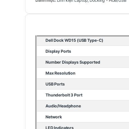
Danh mục:
Linh kiện Laptop
,
Docking - HUB/USB
Dell Dock WD15 (USB Type-C)
Display Ports
Number Displays Supported
Max Resolution
USB Ports
Thunderbolt 3 Port
Audio/Headphone
Network
LED Indicators