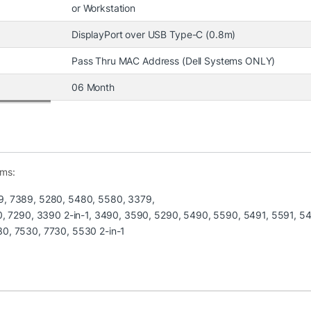
or Workstation
DisplayPort over USB Type-C (0.8m)
ayPort, VGA, Ethernet, hai cổng USB 2.0, một cổng USB 3.0
Pass Thru MAC Address (Dell Systems ONLY)
sau của dock. Bên cạnh đó, có một khe khóa Kensington ở
t hợp tai nghe/mic ở mặt trước
06 Month
ems:
9, 7389, 5280, 5480, 5580, 3379,
90, 7290, 3390 2-in-1, 3490, 3590, 5290, 5490, 5590, 5491, 5591, 5
30, 7530, 7730, 5530 2-in-1