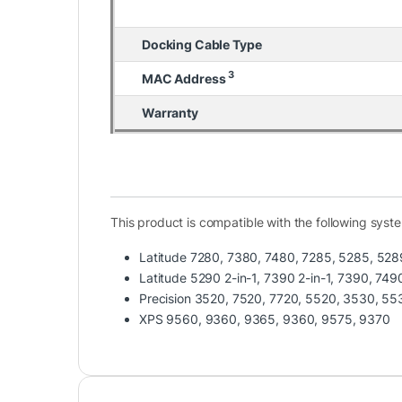
Docking Cable Type
Các cổng kết nối bao gồm HDMI, mini Displ
3
MAC Address
jack âm thanh 3.5mm và cổng nguồn ở mặt 
bên, và hai cổng USB 3.0 cùng một jack kế
Warranty
This product is compatible with the following syst
Latitude 7280, 7380, 7480, 7285, 5285, 528
Latitude 5290 2-in-1, 7390 2-in-1, 7390, 74
Precision 3520, 7520, 7720, 5520, 3530, 55
XPS 9560, 9360, 9365, 9360, 9575, 9370