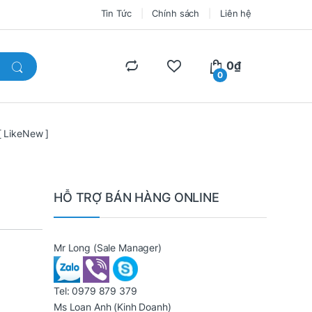
Tin Tức
Chính sách
Liên hệ
0
₫
0
 LikeNew ]
HỖ TRỢ BÁN HÀNG ONLINE
Mr Long
(Sale Manager)
Tel:
0979 879 379
Ms Loan Anh
(Kinh Doanh)