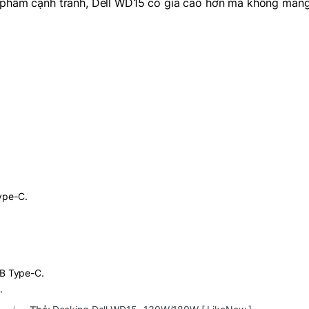
 phẩm cạnh tranh, Dell WD15 có giá cao hơn mà không mang
ype-C.
SB Type-C.
.