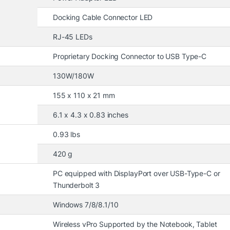
Docking Cable Connector LED
RJ-45 LEDs
Proprietary Docking Connector to USB Type-C
130W/180W
155 x 110 x 21 mm
6.1 x 4.3 x 0.83 inches
0.93 lbs
ữ nhật tròn, đặ
420 g
PC equipped with DisplayPort over USB-Type-C or
Thunderbolt 3
Windows 7/8/8.1/10
ó là 6.1 x 4.3 x 0.83 inches, chiếm một chút không gian như
Wireless vPro Supported by the Notebook, Tablet
 laptop của mình.