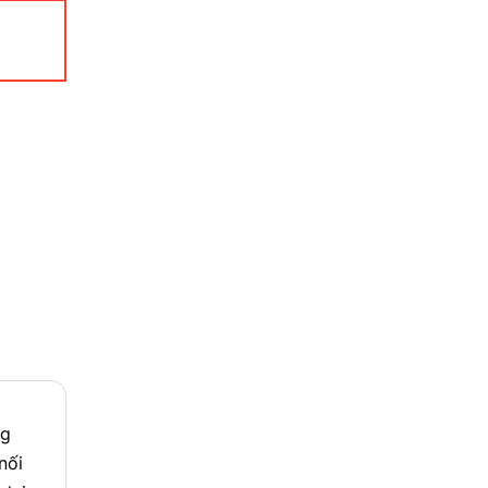
ng
nối