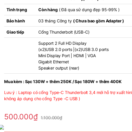
Tình trạng
Còn hàng
( Đã qua sử dụng đẹp 95-99% )
Bảo hành
03 tháng Công ty
( Chưa bao gồm Adapter )
Giao tiếp
Cổng Thunderbolt (USB-C)
Support 2 Full HD Display
(x2)USB 2.0 ports |(x2)USB 3.0 ports
Mini Display Port | HDMI | VGA
Gigabit Ethernet
Speaker output (rear)
Mua kèm : Sạc 130W + thêm 250K / Sạc 180W + thêm 400K
Lưu ý : Laptop có cổng Type-C Thunderbolt 3,4 mới hỗ trợ xuất hìn
không áp dụng cho cổng Type -C USB )
500.000
₫
1.100.000
₫