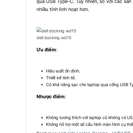
qua USB Type-C. Tuy nhiên, so với các sản
nhiều tính linh hoạt hơn.
dell docking wd15
Ưu điểm
:
Hiệu suất ổn định.
Thiết kế tinh tế.
Có khả năng sạc cho laptop qua cổng USB T
Nhược điểm
:
Không tương thích với laptop cũ không có U
Không hỗ trợ một số cấu hình màn hình cụ thể
Không có cổng USB Type-C phụ.