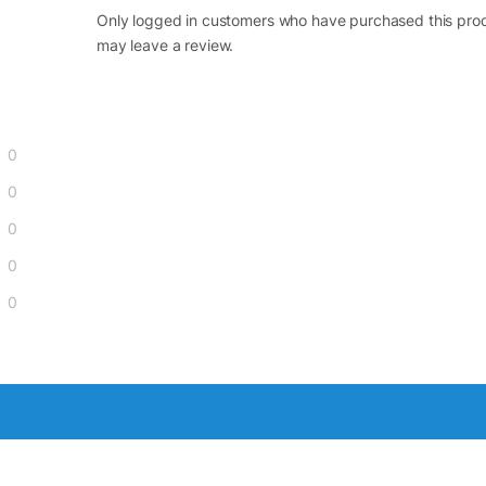
Only logged in customers who have purchased this pro
may leave a review.
0
0
0
0
0