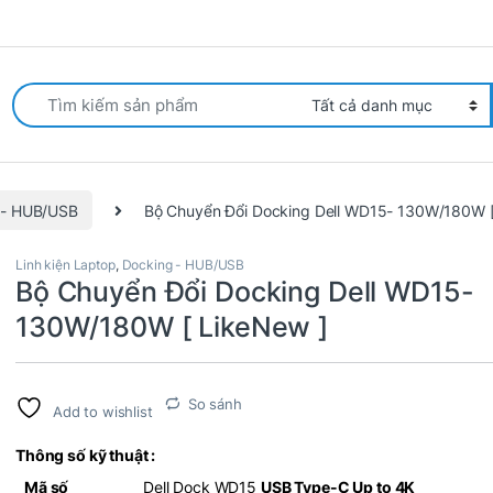
arch for:
 - HUB/USB
Bộ Chuyển Đổi Docking Dell WD15- 130W/180W [
Linh kiện Laptop
,
Docking - HUB/USB
Bộ Chuyển Đổi Docking Dell WD15-
130W/180W [ LikeNew ]
So sánh
Add to wishlist
Thông số kỹ thuật :
Mã số
Dell Dock WD15
USB Type-C Up to 4K