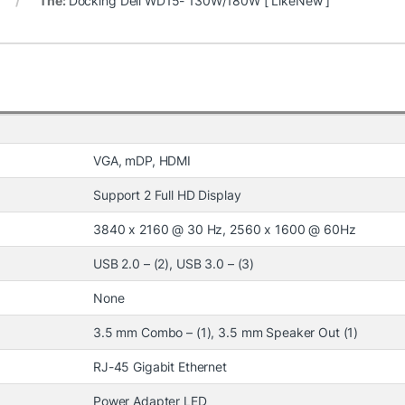
Thẻ:
Docking Dell WD15- 130W/180W [ LikeNew ]
VGA, mDP, HDMI
Support 2 Full HD Display
3840 x 2160 @ 30 Hz, 2560 x 1600 @ 60Hz
USB 2.0 – (2), USB 3.0 – (3)
None
3.5 mm Combo – (1), 3.5 mm Speaker Out (1)
RJ-45 Gigabit Ethernet
Power Adapter LED