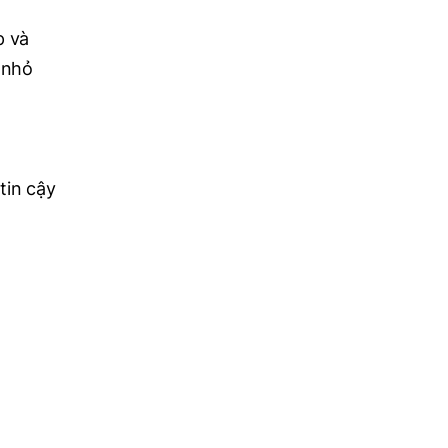
p và
 nhỏ
tin cậy