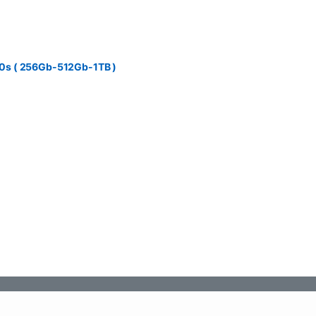
0s ( 256Gb-512Gb-1TB )
ược chọn trên trang sản phẩm