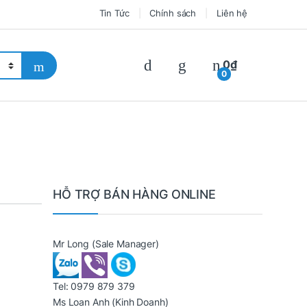
Tin Tức
Chính sách
Liên hệ
0
₫
0
HỖ TRỢ BÁN HÀNG ONLINE
Mr Long
(Sale Manager)
Tel:
0979 879 379
Ms Loan Anh
(Kinh Doanh)