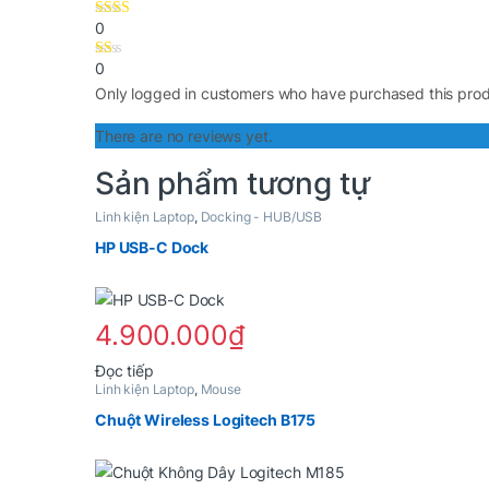
0
0
Only logged in customers who have purchased this prod
There are no reviews yet.
Sản phẩm tương tự
Linh kiện Laptop
,
Docking - HUB/USB
HP USB-C Dock
4.900.000
₫
Đọc tiếp
Linh kiện Laptop
,
Mouse
Chuột Wireless Logitech B175