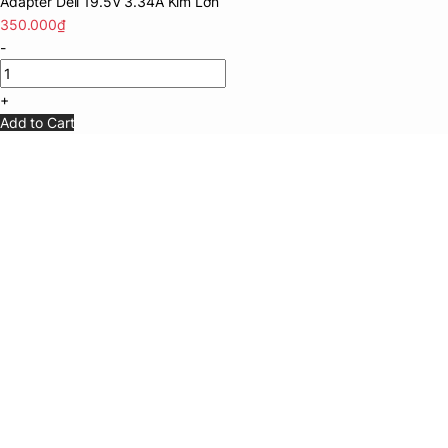
Adapter Dell 19.5V 3.34A Kim Lớn
350.000
₫
-
+
Add to Cart