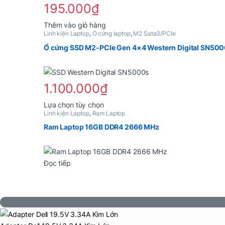
195.000
₫
Thêm vào giỏ hàng
Linh kiện Laptop
,
Ổ cứng laptop
,
M2 Sata3/PCle
Ổ cứng SSD M2-PCIe Gen 4×4 Western Digital SN500
1.100.000
₫
Lựa chọn tùy chọn
Linh kiện Laptop
,
Ram Laptop
Sản phẩm này có nhiều biến thể. Các tùy chọn có thể đ
Ram Laptop 16GB DDR4 2666 MHz
Đọc tiếp