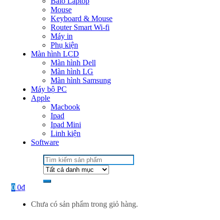
Balo Laptop
Mouse
Keyboard & Mouse
Router Smart Wi-fi
Máy in
Phụ kiện
Màn hình LCD
Màn hình Dell
Màn hình LG
Màn hình Samsung
Máy bộ PC
Apple
Macbook
Ipad
Ipad Mini
Linh kiện
Software
Search
for:
0
0
₫
Chưa có sản phẩm trong giỏ hàng.