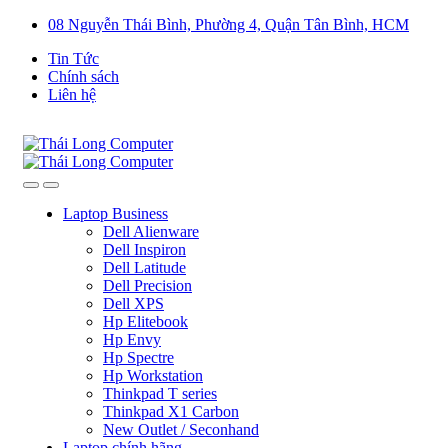
08 Nguyễn Thái Bình, Phường 4, Quận Tân Bình, HCM
Tin Tức
Chính sách
Liên hệ
Laptop Business
Dell Alienware
Dell Inspiron
Dell Latitude
Dell Precision
Dell XPS
Hp Elitebook
Hp Envy
Hp Spectre
Hp Workstation
Thinkpad T series
Thinkpad X1 Carbon
New Outlet / Seconhand
Laptop chính hãng