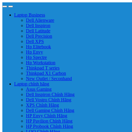
Laptop Business
Dell Alienware
Dell Inspiron
Dell Latitude
Dell Precision
Dell XPS
Hp Elitebook
Hp Envy
Hp Spectre
Hp Workstation
Thinkpad T series
Thinkpad X1 Carbon
New Outlet / Seconhand
Laptop chính hãng
Asus Gaming
Dell Inspiron Chính Hãng
Dell Vostro Chính Hãng
XPS Chính Hãng
Dell Gaming Chính Hãng
HP Envy Chính Hãng
HP Pavilion Chính Hãng
HP Probook Chính Hãng
LOQ Chính Hãng