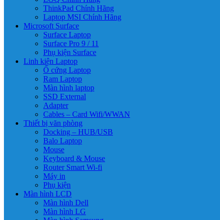
ThinkPad Chính Hãng
Laptop MSI Chính Hãng
Microsoft Surface
Surface Laptop
Surface Pro 9 / 11
Phụ kiện Surface
Linh kiện Laptop
Ổ cứng Laptop
Ram Laptop
Màn hình laptop
SSD External
Adapter
Cables – Card Wifi/WWAN
Thiết bị văn phòng
Docking – HUB/USB
Balo Laptop
Mouse
Keyboard & Mouse
Router Smart Wi-fi
Máy in
Phụ kiện
Màn hình LCD
Màn hình Dell
Màn hình LG