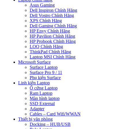
Asus Gaming
Dell Inspiron Chính Hãng
Dell Vostro Chính Hãng
XPS Chính Hãng
Dell Gaming Chính Hãng
HP Envy Chính Hãng
HP Pavilion Chính Hãng
HP Probook Chính Hãng
LOQ Chính Hãng
ThinkPad Chính Hãng
Laptop MSI Chính Hãng
Microsoft Surface
Surface Laptop
Surface Pro 9 / 11
Phụ kiện Surface
Linh kiện Laptop
Ổ cứng Laptop
Ram Laptop
Màn hình laptop
SSD External
Adapter
Cables – Card Wifi/WWAN
Thiết bị văn phòng
Docking – HUB/USB