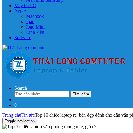
Màn hình Samsung
Máy bộ PC
Apple
Macbook
Ipad
Ipad Mini
Linh kiện
Software
Search
Tìm
Tìm kiếm
kiếm:
0
Trang chủ
Tin tức
Top 10 chiếc laptop rẻ, bền đẹp dành cho dân văn 
Toggle navigation