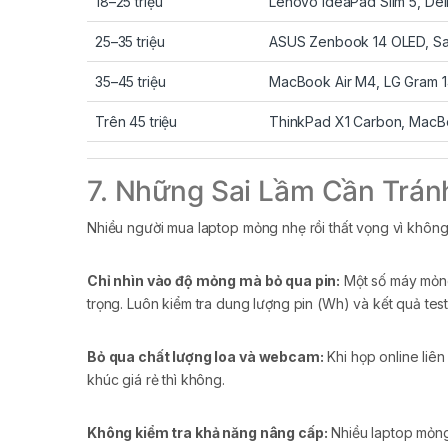
18–25 triệu
Lenovo IdeaPad Slim 5, Dell
25–35 triệu
ASUS Zenbook 14 OLED, S
35–45 triệu
MacBook Air M4, LG Gram 1
Trên 45 triệu
ThinkPad X1 Carbon, MacBo
7. Những Sai Lầm Cần Trá
Nhiều người mua laptop mỏng nhẹ rồi thất vọng vì không
Chỉ nhìn vào độ mỏng mà bỏ qua pin:
Một số máy mỏng 
trọng. Luôn kiểm tra dung lượng pin (Wh) và kết quả test 
Bỏ qua chất lượng loa và webcam:
Khi họp online liê
khúc giá rẻ thì không.
Không kiểm tra khả năng nâng cấp:
Nhiều laptop mỏng