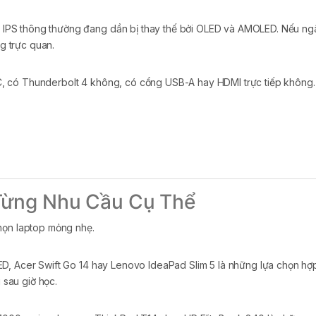
IPS thông thường đang dần bị thay thế bởi OLED và AMOLED. Nếu ngâ
ng trực quan.
, có Thunderbolt 4 không, có cổng USB-A hay HDMI trực tiếp không.
Từng Nhu Cầu Cụ Thể
họn laptop mỏng nhẹ.
 Acer Swift Go 14 hay Lenovo IdeaPad Slim 5 là những lựa chọn hợp l
sau giờ học.