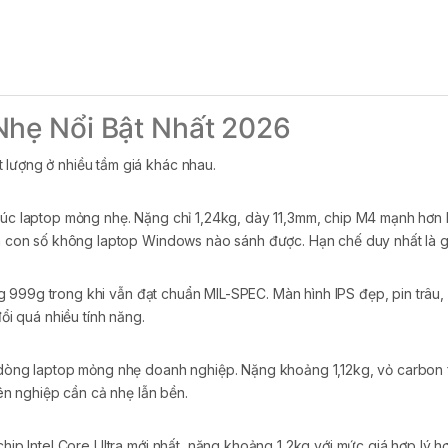
Nhẹ Nổi Bật Nhất 2026
 lượng ở nhiều tầm giá khác nhau.
c laptop mỏng nhẹ. Nặng chỉ 1,24kg, dày 11,3mm, chip M4 mạnh hơn h
là con số không laptop Windows nào sánh được. Hạn chế duy nhất là gi
 999g trong khi vẫn đạt chuẩn MIL-SPEC. Màn hình IPS đẹp, pin trâu, 
i quá nhiều tính năng.
òng laptop mỏng nhẹ doanh nghiệp. Nặng khoảng 1,12kg, vỏ carbon f
n nghiệp cần cả nhẹ lẫn bền.
hip Intel Core Ultra mới nhất, nặng khoảng 1,2kg với mức giá hợp lý 