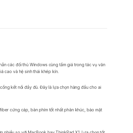
ẳn các đối thủ Windows cùng tầm giá trong tác vụ văn
á cao và hệ sinh thái khép kín.
cổng kết nối đầy đủ. Đây là lựa chọn hàng đầu cho ai
iber cứng cáp, bàn phím tốt nhất phân khúc, bảo mật
hơn nhiều so với MacBook hay ThinkPad X1. Lựa chọn tốt