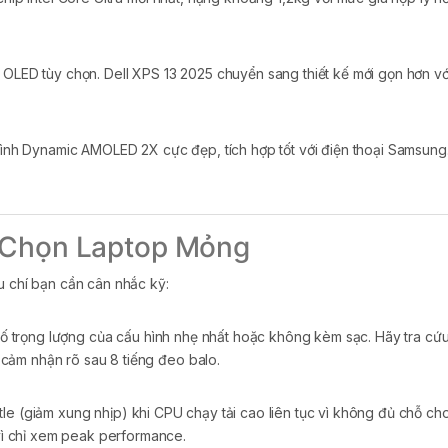
h OLED tùy chọn. Dell XPS 13 2025 chuyển sang thiết kế mới gọn hơn v
ình Dynamic AMOLED 2X cực đẹp, tích hợp tốt với điện thoại Samsung
i Chọn Laptop Mỏng
u chí bạn cần cân nhắc kỹ:
trọng lượng của cấu hình nhẹ nhất hoặc không kèm sạc. Hãy tra cứu re
cảm nhận rõ sau 8 tiếng đeo balo.
le (giảm xung nhịp) khi CPU chạy tải cao liên tục vì không đủ chỗ cho
ì chỉ xem peak performance.