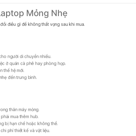
Laptop Mỏng Nhẹ
đổi điều gì để không thất vọng sau khi mua.
cho người di chuyển nhiều.
 việc ở quán cà phê hay phòng họp.
n thế hệ mới.
 nhẹ đến trung bình.
trong thân máy mỏng.
c phải mua thêm hub.
g bị hạn chế hoặc không thể.
i phí thiết kế và vật liệu.