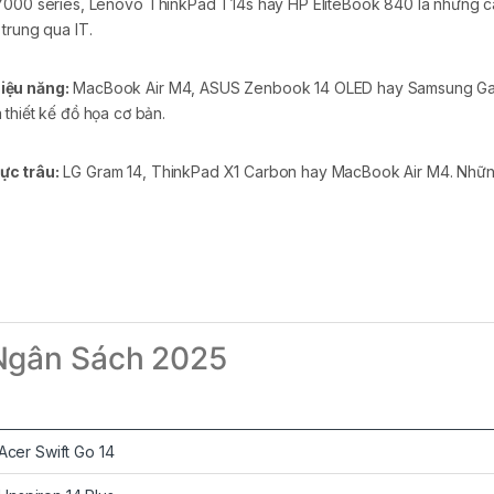
 7000 series, Lenovo ThinkPad T14s hay HP EliteBook 840 là những 
trung qua IT.
iệu năng:
MacBook Air M4, ASUS Zenbook 14 OLED hay Samsung Galax
thiết kế đồ họa cơ bản.
ực trâu:
LG Gram 14, ThinkPad X1 Carbon hay MacBook Air M4. Nhữn
Ngân Sách 2025
cer Swift Go 14