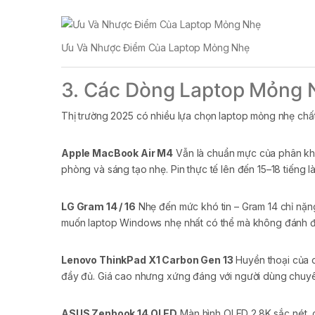
Ưu Và Nhược Điểm Của Laptop Mỏng Nhẹ
3. Các Dòng Laptop Mỏng 
Thị trường 2025 có nhiều lựa chọn laptop mỏng nhẹ chất
Apple MacBook Air M4
Vẫn là chuẩn mực của phân khú
phòng và sáng tạo nhẹ. Pin thực tế lên đến 15–18 tiếng 
LG Gram 14 / 16
Nhẹ đến mức khó tin – Gram 14 chỉ nặng
muốn laptop Windows nhẹ nhất có thể mà không đánh đổ
Lenovo ThinkPad X1 Carbon Gen 13
Huyền thoại của d
đầy đủ. Giá cao nhưng xứng đáng với người dùng chuyê
ASUS Zenbook 14 OLED
Màn hình OLED 2.8K sắc nét, c