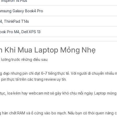
 Inspiron 14 Plus
amsung Galaxy Book4 Pro
4, ThinkPad T14s
ok Pro M4, Dell XPS 13
nh Khi Mua Laptop Mỏng Nhẹ
 lường trước những điều sau:
đẹp nhưng pin chỉ đạt 6–7 tiếng thực tế. Với người di chuyển nhiều
pin thực tế trên các trang review uy tín.
n tục, loa kém hay webcam mờ sẽ gây khó chịu mỗi ngày. Laptop mỏ
 hàn chết RAM và ổ cứng vào bo mạch. Nếu bạn có thói quen nâng cấp