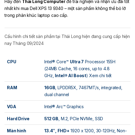
Hãy đến
Thái Long Computer
để trải nghiệm và nhận ưu đãi tốt
nhất khi mua Dell XPS 13 9340 – một sản phẩm không thể bỏ lỡ
trong phân khúc laptop cao cấp.
Cấu hình chi tiết sản phẩm tại Thái Long hiện đang cung cấp hiện
nay Tháng 09/2024
CPU
Intel® Core™
Ultra 7
Processor 155H
(24MB Cache, 16 cores, up to 4.8
GHz,
Intel® AI Boost
)
Xem chi tiết
RAM
16GB
, LPDDR5X, 7467MT/s, integrated,
dual channel
VGA
Intel® Arc™ Graphics
Hard Drive
512 GB
, M.2, PCIe NVMe, SSD
Màn hình
13.4″, FHD+
1920 x 1200, 30-120Hz, Non-