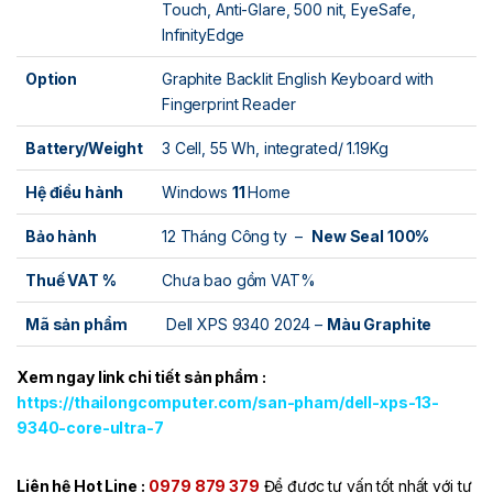
Touch, Anti-Glare, 500 nit, EyeSafe,
InfinityEdge
Option
Graphite Backlit English Keyboard with
Fingerprint Reader
Battery/Weight
3 Cell, 55 Wh, integrated/ 1.19Kg
Hệ điều hành
Windows
11
Home
Bảo hành
12 Tháng Công ty –
New Seal 100%
Thuế VAT %
Chưa bao gồm VAT%
Mã sản phẩm
Dell XPS 9340 2024 –
Màu Graphite
Xem ngay link chi tiết sản phẩm :
https://thailongcomputer.com/san-pham/dell-xps-13-
9340-core-ultra-7
Liên hệ Hot Line :
0979 879 379
Để được tư vấn tốt nhất với tư