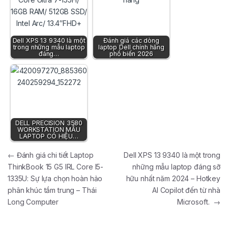
Dell XPS 13 9340 là một
Đánh giá các dòng
trong những mẫu laptop
laptop Dell chính hãng
đáng…
phổ biến 2026
DELL PRECISION 3580
WORKSTATION MẪU
LAPTOP CÓ HIỆU…
Điều hướng bài viết
←
Đánh giá chi tiết Laptop
Dell XPS 13 9340 là một trong
ThinkBook 15 G5 IRL Core I5-
những mẫu laptop đáng sỡ
1335U: Sự lựa chọn hoàn hảo
hữu nhất năm 2024 – Hotkey
phân khúc tầm trung – Thái
AI Copilot đến từ nhà
Long Computer
Microsoft.
→