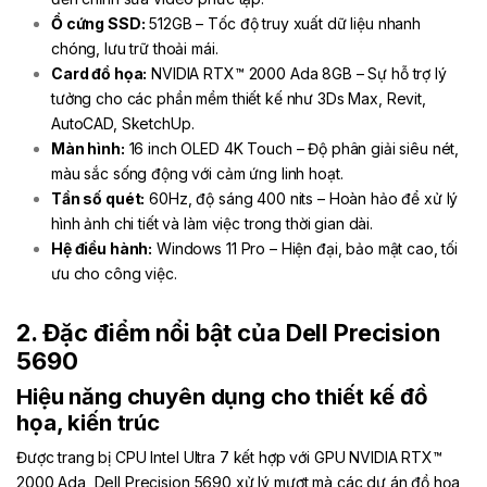
Ổ cứng SSD:
512GB – Tốc độ truy xuất dữ liệu nhanh
chóng, lưu trữ thoải mái.
Card đồ họa:
NVIDIA RTX™️ 2000 Ada 8GB – Sự hỗ trợ lý
tưởng cho các phần mềm thiết kế như 3Ds Max, Revit,
AutoCAD, SketchUp.
Màn hình:
16 inch OLED 4K Touch – Độ phân giải siêu nét,
màu sắc sống động với cảm ứng linh hoạt.
Tần số quét:
60Hz, độ sáng 400 nits – Hoàn hảo để xử lý
hình ảnh chi tiết và làm việc trong thời gian dài.
Hệ điều hành:
Windows 11 Pro – Hiện đại, bảo mật cao, tối
ưu cho công việc.
2. Đặc điểm nổi bật của Dell Precision
5690
Hiệu năng chuyên dụng cho thiết kế đồ
họa, kiến trúc
Được trang bị CPU Intel Ultra 7 kết hợp với GPU NVIDIA RTX™️
2000 Ada, Dell Precision 5690 xử lý mượt mà các dự án đồ họa