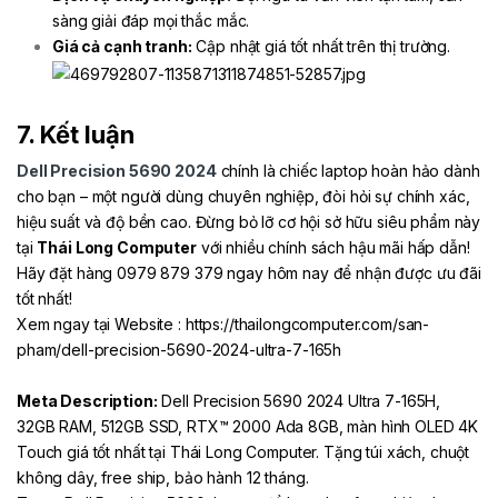
sàng giải đáp mọi thắc mắc.
Giá cả cạnh tranh:
Cập nhật giá tốt nhất trên thị trường.
7. Kết luận
Dell Precision 5690 2024
chính là chiếc laptop hoàn hảo dành
cho bạn – một người dùng chuyên nghiệp, đòi hỏi sự chính xác,
hiệu suất và độ bền cao. Đừng bỏ lỡ cơ hội sở hữu siêu phẩm này
tại
Thái Long Computer
với nhiều chính sách hậu mãi hấp dẫn!
Hãy đặt hàng 0979 879 379 ngay hôm nay để nhận được ưu đãi
tốt nhất!
Xem ngay tại Website : https://thailongcomputer.com/san-
pham/dell-precision-5690-2024-ultra-7-165h
Meta Description:
Dell Precision 5690 2024 Ultra 7-165H,
32GB RAM, 512GB SSD, RTX™️ 2000 Ada 8GB, màn hình OLED 4K
Touch giá tốt nhất tại Thái Long Computer. Tặng túi xách, chuột
không dây, free ship, bảo hành 12 tháng.