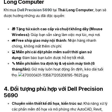
Long Computer
Khi mua
Dell Precision 5690
tại
Thái Long Computer
, bạn sẽ
được hưởng những ưu đãi độc quyền:
🎁 Tặng túi xách cao cấp và chuột không dây (Mouse
Wireless):
Giúp bạn sẵn sàng làm việc mọi lúc, mọi nơi.
🚛 Free ship giao máy nội thành:
Nhận hàng nhanh
chóng, không mất thêm chi phí.
💻 Miễn phí cài đặt phần mềm suốt thời gian sử
dụng:
Đảm bảo bạn luôn được hỗ trợ tốt nhất.
🔧 Miễn phí kiểm tra định kỳ & vệ sinh máy tính (6
tháng/lần):
Giữ máy luôn hoạt động ổn định, kéo dài tuổi
thọ.
4. Đối tượng phù hợp với Dell Precision
5690
Chuyên viên thiết kế đồ họa, kiến trúc sư:
Khả năng xử lý
các phần mềm đồ họa và mô phỏng như AutoCAD, Revit,