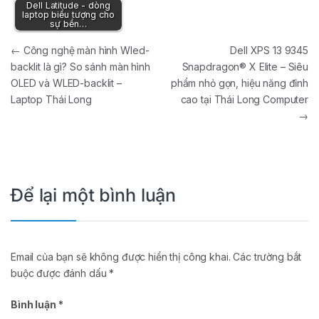
Dell Latitude - dòng
laptop biểu tượng cho
sự bền…
Điều hướng bài viết
←
Công nghệ màn hình Wled-
Dell XPS 13 9345
backlit là gì? So sánh màn hình
Snapdragon® X Elite – Siêu
OLED và WLED-backlit –
phẩm nhỏ gọn, hiệu năng đỉnh
Laptop Thái Long
cao tại Thái Long Computer
→
Để lại một bình luận
Email của bạn sẽ không được hiển thị công khai.
Các trường bắt
buộc được đánh dấu
*
Bình luận
*