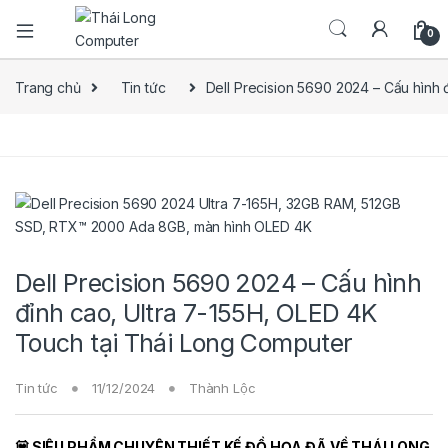
0
Trang chủ
Tin tức
Dell Precision 5690 2024 – Cấu hình 
Dell Precision 5690 2024 – Cấu hình
đỉnh cao, Ultra 7-155H, OLED 4K
Touch tại Thái Long Computer
Tin tức
11/12/2024
Thành Lộc
💟 SIÊU PHẨM CHUYÊN THIẾT KẾ ĐỒ HỌA ĐÃ VỀ THÁI LONG