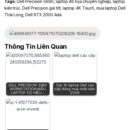
Tags:
Dell Precision 5690,
laptop đồ họa chuyên nghiệp
,
laptop
kiến trúc
,
Dell Precision giá tốt
,
laptop 4K Touch
,
mua laptop Dell
Thái Long
,
Dell RTX 2000 Ada.
Thông Tin Liên Quan
DELL PRECISION 3580
Top 10 laptop Dell cao
WORKSTATION MẪU
cấp đáng mua nhất năm
LAPTOP CÓ HIỆU…
2026