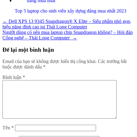
Top 5 laptop cho sinh viên xây dựng đáng mua nhất 2023
Điều
←
Dell XPS 13 9345 Snapdragon® X Elite – Siêu phẩm nhỏ gọn,
hiệu năng đỉnh cao tại Thái Long Computer
hướng
Người dùng có nên mua laptop chip Snapdragon không? – Hỏi đáp
bài
Công nghệ – Thái Long Computer
→
viết
Để lại một bình luận
Email của bạn sẽ không được hiển thị công khai.
Các trường bắt
buộc được đánh dấu
*
Bình luận
*
Tên
*