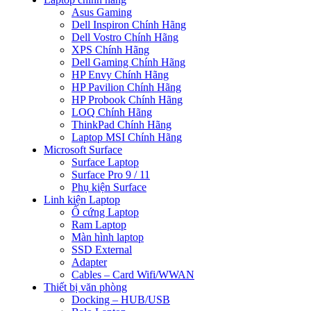
Asus Gaming
Dell Inspiron Chính Hãng
Dell Vostro Chính Hãng
XPS Chính Hãng
Dell Gaming Chính Hãng
HP Envy Chính Hãng
HP Pavilion Chính Hãng
HP Probook Chính Hãng
LOQ Chính Hãng
ThinkPad Chính Hãng
Laptop MSI Chính Hãng
Microsoft Surface
Surface Laptop
Surface Pro 9 / 11
Phụ kiện Surface
Linh kiện Laptop
Ổ cứng Laptop
Ram Laptop
Màn hình laptop
SSD External
Adapter
Cables – Card Wifi/WWAN
Thiết bị văn phòng
Docking – HUB/USB