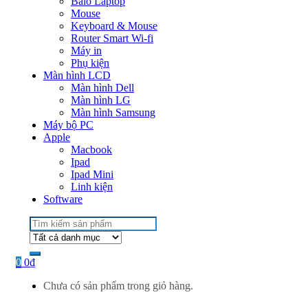
Balo Laptop
Mouse
Keyboard & Mouse
Router Smart Wi-fi
Máy in
Phụ kiện
Màn hình LCD
Màn hình Dell
Màn hình LG
Màn hình Samsung
Máy bộ PC
Apple
Macbook
Ipad
Ipad Mini
Linh kiện
Software
Search
for:
0
0
₫
Chưa có sản phẩm trong giỏ hàng.