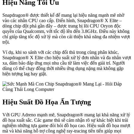
Hiệu Năng Tối Ưu
Snapdragon® được thiết kế để mang lại hiệu năng mạnh mẽ nhờ
vào các nhân CPU cao cấp. Điển hình, Snapdragon® X Elite –
dòng chip đột phá gần đây – được trang bị lõi CPU Oryon độc
quyền của Qualcomm, với tốc độ lên đến 3.8GHz. Điều này không
chỉ giúp tăng tốc độ xử lý mà còn cải thiện khả năng đa nhiệm vượt
trội.
Ví dụ, khi so sánh với các chip đối thủ trong cùng phân khúc,
Snapdragon® X Elite cho hiệu suất xử lý đơn nhân và đa nhân vượt
xa, đảm bảo đáp ứng mọi nhu cầu từ làm việc đến giải trí. Người
dùng có thể chạy đồng thời nhiều ứng dụng nặng mà không gặp
hiện tượng lag hay giật.
Hiệu Suất Đồ Họa Ấn Tượng
Với GPU Adreno mạnh mẽ, Snapdragon® mang lại khả năng xử lý
đồ họa xuất sắc. Các game thủ sẽ cảm nhận rõ sự khác biệt khi trải
nghiệm những tựa game đòi hỏi đồ họa cao. Hiệu suất đồ họa mượt
mà và khả năng hỗ trợ công nghệ ray-tracing tiên tiến giúp mọi