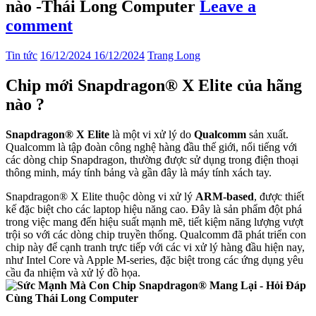
nào -Thái Long Computer
Leave a
comment
Tin tức
16/12/2024
16/12/2024
Trang Long
Chip mới Snapdragon® X Elite của hãng
nào ?
Snapdragon® X Elite
là một vi xử lý do
Qualcomm
sản xuất.
Qualcomm là tập đoàn công nghệ hàng đầu thế giới, nổi tiếng với
các dòng chip Snapdragon, thường được sử dụng trong điện thoại
thông minh, máy tính bảng và gần đây là máy tính xách tay.
Snapdragon® X Elite thuộc dòng vi xử lý
ARM-based
, được thiết
kế đặc biệt cho các laptop hiệu năng cao. Đây là sản phẩm đột phá
trong việc mang đến hiệu suất mạnh mẽ, tiết kiệm năng lượng vượt
trội so với các dòng chip truyền thống. Qualcomm đã phát triển con
chip này để cạnh tranh trực tiếp với các vi xử lý hàng đầu hiện nay,
như Intel Core và Apple M-series, đặc biệt trong các ứng dụng yêu
cầu đa nhiệm và xử lý đồ họa.