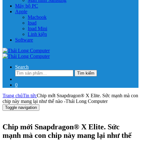
Màn hình Samsung
Máy bộ PC
Apple
Macbook
Ipad
Ipad Mini
Linh kiện
Software
Search
Tìm
Tìm kiếm
kiếm:
0
Trang chủ
Tin tức
Chip mới Snapdragon® X Elite. Sức mạnh mà con
chip này mang lại như thế nào -Thái Long Computer
Toggle navigation
Chip mới Snapdragon® X Elite. Sức
mạnh mà con chip này mang lại như thế