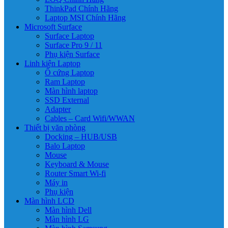
ThinkPad Chính Hãng
Laptop MSI Chính Hãng
Microsoft Surface
Surface Laptop
Surface Pro 9 / 11
Phụ kiện Surface
Linh kiện Laptop
Ổ cứng Laptop
Ram Laptop
Màn hình laptop
SSD External
Adapter
Cables – Card Wifi/WWAN
Thiết bị văn phòng
Docking – HUB/USB
Balo Laptop
Mouse
Keyboard & Mouse
Router Smart Wi-fi
Máy in
Phụ kiện
Màn hình LCD
Màn hình Dell
Màn hình LG