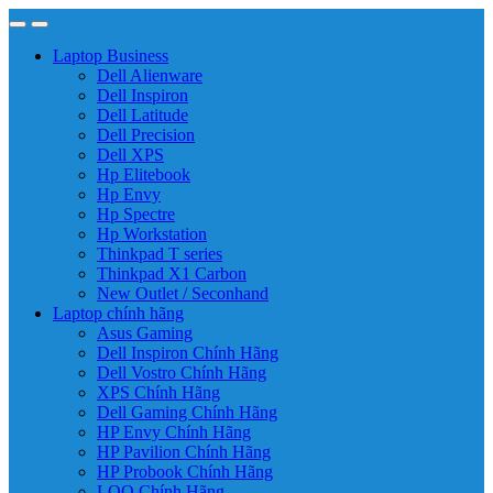
Laptop Business
Dell Alienware
Dell Inspiron
Dell Latitude
Dell Precision
Dell XPS
Hp Elitebook
Hp Envy
Hp Spectre
Hp Workstation
Thinkpad T series
Thinkpad X1 Carbon
New Outlet / Seconhand
Laptop chính hãng
Asus Gaming
Dell Inspiron Chính Hãng
Dell Vostro Chính Hãng
XPS Chính Hãng
Dell Gaming Chính Hãng
HP Envy Chính Hãng
HP Pavilion Chính Hãng
HP Probook Chính Hãng
LOQ Chính Hãng