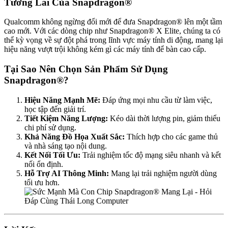
Tương Lai Của Snapdragon®
Qualcomm không ngừng đổi mới để đưa Snapdragon® lên một tầm
cao mới. Với các dòng chip như Snapdragon® X Elite, chúng ta có
thể kỳ vọng về sự đột phá trong lĩnh vực máy tính di động, mang lại
hiệu năng vượt trội không kém gì các máy tính để bàn cao cấp.
Tại Sao Nên Chọn Sản Phẩm Sử Dụng
Snapdragon®?
Hiệu Năng Mạnh Mẽ:
Đáp ứng mọi nhu cầu từ làm việc,
học tập đến giải trí.
Tiết Kiệm Năng Lượng:
Kéo dài thời lượng pin, giảm thiểu
chi phí sử dụng.
Khả Năng Đồ Họa Xuất Sắc:
Thích hợp cho các game thủ
và nhà sáng tạo nội dung.
Kết Nối Tối Ưu:
Trải nghiệm tốc độ mạng siêu nhanh và kết
nối ổn định.
Hỗ Trợ AI Thông Minh:
Mang lại trải nghiệm người dùng
tối ưu hơn.