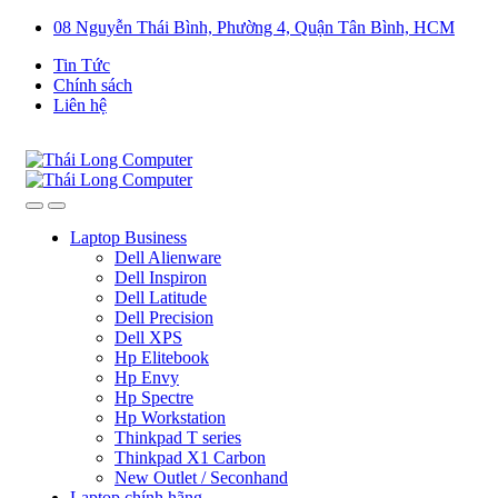
08 Nguyễn Thái Bình, Phường 4, Quận Tân Bình, HCM
Tin Tức
Chính sách
Liên hệ
Laptop Business
Dell Alienware
Dell Inspiron
Dell Latitude
Dell Precision
Dell XPS
Hp Elitebook
Hp Envy
Hp Spectre
Hp Workstation
Thinkpad T series
Thinkpad X1 Carbon
New Outlet / Seconhand
Laptop chính hãng