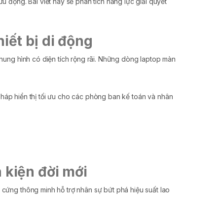
u động. Bài viết này sẽ phân tích năng lực giải quyết
iết bị di động
khung hình có diện tích rộng rãi. Những dòng laptop màn
pháp hiển thị tối ưu cho các phòng ban kế toán và nhân
 kiện đời mới
cứng thông minh hỗ trợ nhân sự bứt phá hiệu suất lao