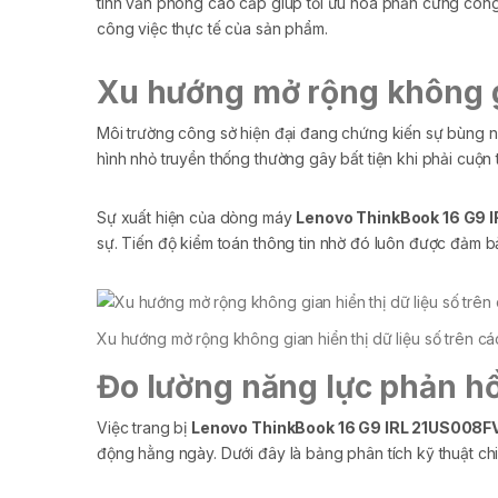
tính văn phòng cao cấp giúp tối ưu hóa phần cứng công sở
công việc thực tế của sản phẩm.
Xu hướng mở rộng không gia
Môi trường công sở hiện đại đang chứng kiến sự bùng nổ 
hình nhỏ truyền thống thường gây bất tiện khi phải cuộn t
Sự xuất hiện của dòng máy
Lenovo ThinkBook 16 G9 
sự. Tiến độ kiểm toán thông tin nhờ đó luôn được đảm bả
Xu hướng mở rộng không gian hiển thị dữ liệu số trên các
Đo lường năng lực phản hồ
Việc trang bị
Lenovo ThinkBook 16 G9 IRL 21US008F
động hằng ngày. Dưới đây là bảng phân tích kỹ thuật chi