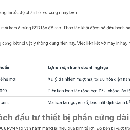
ng lại tốc độ phản hồi vô cùng nhạy bén.
ới kèm ổ cứng SSD tốc độ cao. Thao tác khởi động hệ điều hành hay tr
g cổng kết nối vật lý thông dụng hiện nay. Việc liên kết với máy in ha
chuẩn
Lợi ích vận hành doanh nghiệp
hế hệ mới
Xử lý đa nhiệm mượt mà, tối ưu hóa điện năn
6:10
Diện tích thao tác rộng hơn 11%, chống lóa tốt
print
Mã hóa tài nguyên số, bảo mật định danh bằ
ách đầu tư thiết bị phần cứng dài
S008FVN
vào vận hành mang lại hiệu quả kinh tế lớn. Độ bền bỉ vượt trội