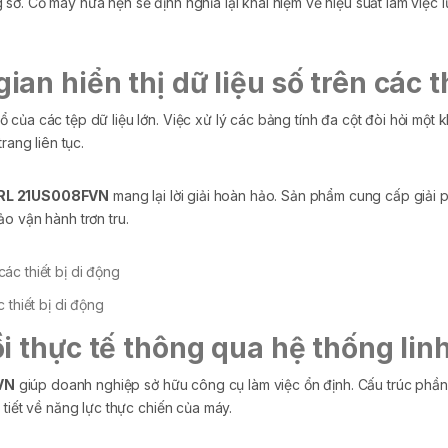
. Cỗ máy hứa hẹn sẽ định nghĩa lại khái niệm về hiệu suất làm việc lư
n hiển thị dữ liệu số trên các th
của các tệp dữ liệu lớn. Việc xử lý các bảng tính đa cột đòi hỏi một 
rang liên tục.
IRL 21US008FVN
mang lại lời giải hoàn hảo. Sản phẩm cung cấp giải 
o vận hành trơn tru.
 thiết bị di động
i thực tế thông qua hệ thống linh
VN
giúp doanh nghiệp sở hữu công cụ làm việc ổn định. Cấu trúc phần 
 tiết về năng lực thực chiến của máy.