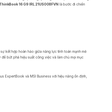
ThinkBook 16 G9 IRL 21US008FVN
là bước đi chiến
ó sự kết hợp hoàn hảo giữa năng lực tính toán mạnh mẽ
y để bứt phá hiệu suất công việc và làm chủ mọi mục
us ExpertBook và MSI Business với hiệu năng ổn định,