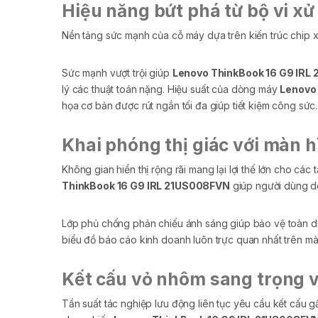
Hiệu năng bứt phá từ bộ vi xử 
Nền tảng sức mạnh của cỗ máy dựa trên kiến trúc chip x
Sức mạnh vượt trội giúp
Lenovo ThinkBook 16 G9 IRL
lý các thuật toán nặng. Hiệu suất của dòng máy
Lenovo
họa cơ bản được rút ngắn tối đa giúp tiết kiệm công sức.
Khai phóng thị giác với màn h
Không gian hiển thị rộng rãi mang lại lợi thế lớn cho các
ThinkBook 16 G9 IRL 21US008FVN
giúp người dùng dễ
Lớp phủ chống phản chiếu ánh sáng giúp bảo vệ toàn diệ
biểu đồ báo cáo kinh doanh luôn trực quan nhất trên m
Kết cấu vỏ nhôm sang trọng và
Tần suất tác nghiệp lưu động liên tục yêu cầu kết cấu 