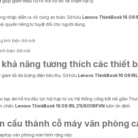
N
giúp giảm thiểu rủi ro nứt vỡ do va chạm vật lý.
ăng nhập diễn ra vô cùng an toàn. Sở hữu
Lenovo ThinkBook 16 G9 
ệ quyền riêng tư tuyệt đối cho người dùng.
inh kiện đời mới
 khả năng tương thích các thiết bị
giảm tối đa lượng điện tiêu thụ. Sở hữu
Lenovo ThinkBook 16 G9 I
 tạp âm hỗ trợ đắc lực hội họp từ xa. Hệ thống cổng kết nối gồm Thun
ên chiếc
Lenovo ThinkBook 16 G9 IRL 21US008FVN
luôn ổn định.
ện cấu thành cỗ máy văn phòng c
 laptop văn phòng màn hình rộng này: