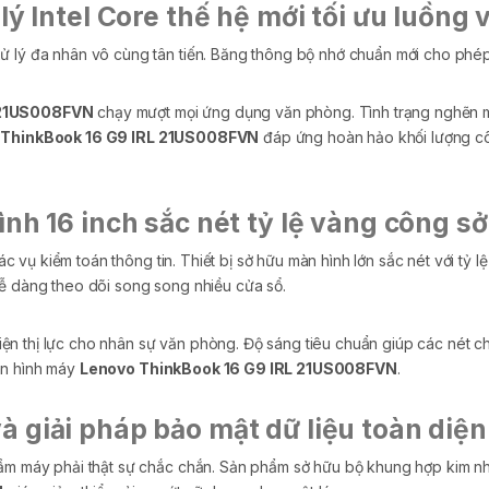
lý Intel Core thế hệ mới tối ưu luồng 
ử lý đa nhân vô cùng tân tiến. Băng thông bộ nhớ chuẩn mới cho phép 
 21US008FVN
chạy mượt mọi ứng dụng văn phòng. Tình trạng nghẽn m
 ThinkBook 16 G9 IRL 21US008FVN
đáp ứng hoàn hảo khối lượng cô
ình 16 inch sắc nét tỷ lệ vàng công sở
 tác vụ kiểm toán thông tin. Thiết bị sở hữu màn hình lớn sắc nét với tỷ
 dàng theo dõi song song nhiều cửa sổ.
n thị lực cho nhân sự văn phòng. Độ sáng tiêu chuẩn giúp các nét ch
àn hình máy
Lenovo ThinkBook 16 G9 IRL 21US008FVN
.
 giải pháp bảo mật dữ liệu toàn diện
gầm máy phải thật sự chắc chắn. Sản phẩm sở hữu bộ khung hợp kim nh