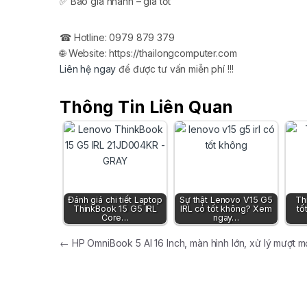
✅ Báo giá nhanh – giá tốt
☎ Hotline: 0979 879 379
🌐 Website: https://thailongcomputer.com
Liên hệ ngay
để được tư vấn miễn phí !!!
Thông Tin Liên Quan
Đánh giá chi tiết Laptop
Sự thật Lenovo V15 G5
Th
ThinkBook 15 G5 IRL
IRL có tốt không? Xem
tố
Core…
ngay…
Điều hướng bài viết
←
HP OmniBook 5 AI 16 Inch, màn hình lớn, xử lý mượt mọ