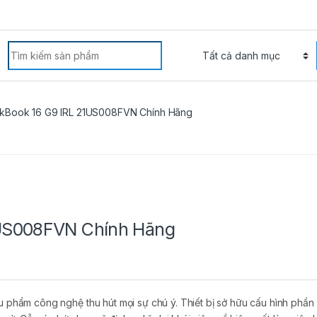
arch for:
kBook 16 G9 IRL 21US008FVN Chính Hãng
1US008FVN Chính Hãng
êu phẩm công nghệ thu hút mọi sự chú ý. Thiết bị sở hữu cấu hình phầ