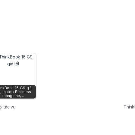
inkBook 16 G9 giá
t, laptop Business
mỏng nhẹ,…
i tác vụ
Think