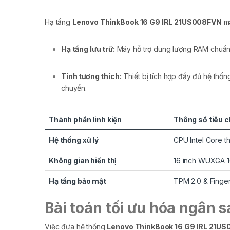
Hạ tầng
Lenovo ThinkBook 16 G9 IRL 21US008FVN
ma
Hạ tầng lưu trữ:
Máy hỗ trợ dung lượng RAM chuẩn m
Tính tương thích:
Thiết bị tích hợp đầy đủ hệ thốn
chuyển.
Thành phần linh kiện
Thông số tiêu 
Hệ thống xử lý
CPU Intel Core t
Không gian hiển thị
16 inch WUXGA 1
Hạ tầng bảo mật
TPM 2.0 & Finger
Bài toán tối ưu hóa ngân s
Việc đưa hệ thống
Lenovo ThinkBook 16 G9 IRL 21U