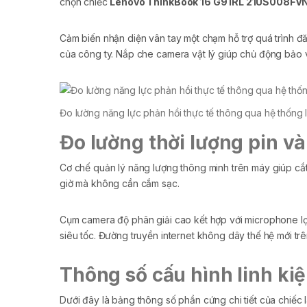
chọn chiếc
Lenovo ThinkBook 16 G9 IRL 21US008FV
Cảm biến nhận diện vân tay một chạm hỗ trợ quá trình đ
của công ty. Nắp che camera vật lý giúp chủ động bảo v
Đo lường năng lực phản hồi thực tế thông qua hệ thống l
Đo lường thời lượng pin và
Cơ chế quản lý năng lượng thông minh trên máy giúp cắt 
giờ mà không cần cắm sạc.
Cụm camera độ phân giải cao kết hợp với microphone lọc
siêu tốc. Đường truyền internet không dây thế hệ mới tr
Thông số cấu hình linh ki
Dưới đây là bảng thông số phần cứng chi tiết của chiếc