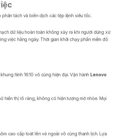
việc
phân tách và biên dịch các tệp lệnh siêu tốc.
ạch dữ liệu hoàn toàn không xảy ra khi người dùng xử
ng việc hằng ngày. Thời gian khởi chạy phần mềm đồ
 lệ khung hình 16:10 vô cùng hiện đại. Vận hành
Lenovo
ữ hiển thị rõ ràng, không có hiện tượng mờ nhòe. Mọi
ôm cao cấp toát lên vẻ ngoài vô cùng thanh lịch. Lựa