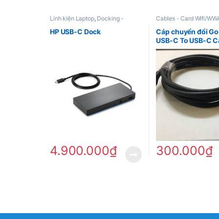
Linh kiện Laptop
,
Docking -
Cables - Card Wifi/W
HUB/USB
kiện Laptop
HP USB-C Dock
Cáp chuyển đổi Go
USB-C To USB-C Ca
Meter) – Black
4.900.000
₫
300.000
₫