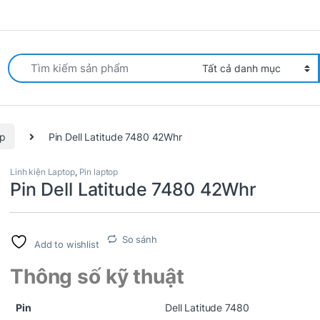
arch for:
op
Pin Dell Latitude 7480 42Whr
Linh kiện Laptop
,
Pin laptop
Pin Dell Latitude 7480 42Whr
So sánh
Add to wishlist
Thông số kỹ thuật
Pin
Dell Latitude 7480