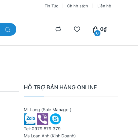
Tin Tức
Chính sách
Liên hệ
0
₫
0
HỖ TRỢ BÁN HÀNG ONLINE
Mr Long
(Sale Manager)
Tel:
0979 879 379
Ms Loan Anh
(Kinh Doanh)