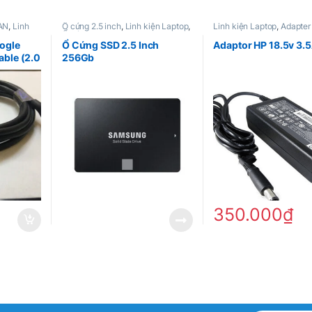
WAN
,
Linh
Ổ cứng 2.5 inch
,
Linh kiện Laptop
,
Linh kiện Laptop
,
Adapter
Ổ cứng laptop
ogle
Ổ Cứng SSD 2.5 Inch
Adaptor HP 18.5v 3.
ble (2.0
256Gb
350.000
₫