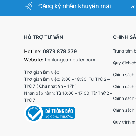
Đăng ký nhận khuyến mãi
...v
HỖ TRỢ TƯ VẤN
CHÍNH S
Hotline:
0979 879 379
Trung tâm 
Website:
thailongcomputer.com
Quy định c
Thời gian làm việc
Chính sách 
Thời gian làm việc: 8:00 – 18:30, Từ Thứ 2 –
Thứ 7 ( Chủ nhật 9h – 17h )
Chính sách 
Nhận bảo hành: Từ 10:00 – 17:00, Từ Thứ 2 –
Chính sách 
Thứ 7
Chính sách
Quy trình 