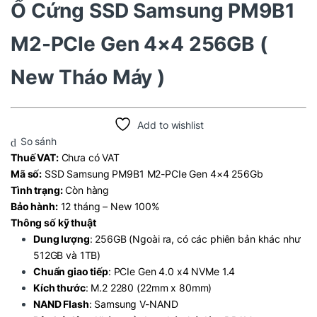
Ổ Cứng SSD Samsung PM9B1
M2-PCIe Gen 4×4 256GB (
New Tháo Máy )
Add to wishlist
So sánh
Thuế VAT:
Chưa có VAT
Mã số:
SSD Samsung PM9B1 M2-PCIe Gen 4×4 256Gb
Tình trạng:
Còn hàng
Bảo hành:
12 tháng – New 100%
Thông số kỹ thuật
Dung lượng
: 256GB (Ngoài ra, có các phiên bản khác như
512GB và 1TB)
Chuẩn giao tiếp
: PCIe Gen 4.0 x4 NVMe 1.4
Kích thước
: M.2 2280 (22mm x 80mm)
NAND Flash
: Samsung V-NAND