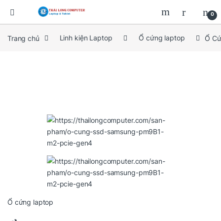
0
Trang chủ
Linh kiện Laptop
Ổ cứng laptop
Ổ Cứ
Ổ cứng laptop