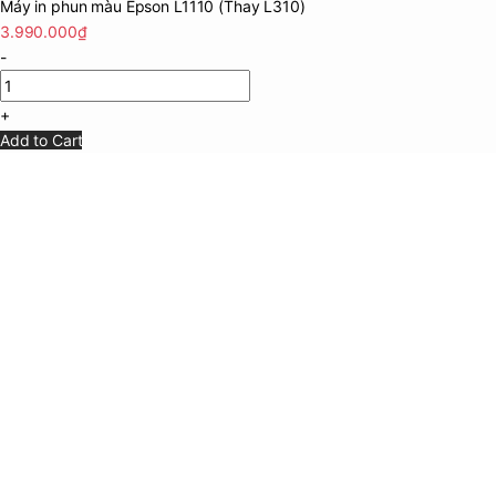
Máy in phun màu Epson L1110 (Thay L310)
3.990.000
₫
-
+
Add to Cart