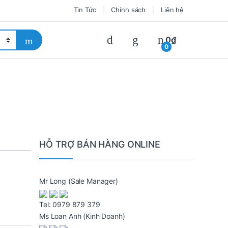
Tin Tức
Chính sách
Liên hệ
0
₫
0
HỖ TRỢ BÁN HÀNG ONLINE
Mr Long
(Sale Manager)
Tel:
0979 879 379
Ms Loan Anh
(Kinh Doanh)