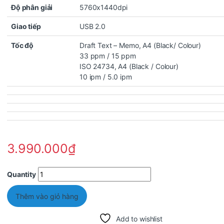
Độ phân giải
5760x1440dpi
Giao tiếp
USB 2.0
Tốc độ
Draft Text – Memo, A4 (Black/ Colour)
33 ppm / 15 ppm
ISO 24734, A4 (Black / Colour)
10 ipm / 5.0 ipm
3.990.000
₫
Quantity
Thêm vào giỏ hàng
Add to wishlist