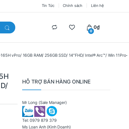
Tin Tức
Chính sách
Liên hệ
0
₫
0
 7-165H vPro/ 16GB RAM/ 256GB SSD/ 14″FHD/ Intel® Arc™/ Win 11Pro
65H
HỖ TRỢ BÁN HÀNG ONLINE
HD/
Mr Long
(Sale Manager)
Tel:
0979 879 379
Ms Loan Anh
(Kinh Doanh)