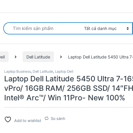
arch for:
ell
Dell Latitude
Laptop Dell Latitude 5450 Ultra
Laptop Business
,
Dell Latitude
,
Laptop Dell
Laptop Dell Latitude 5450 Ultra 7-1
vPro/ 16GB RAM/ 256GB SSD/ 14″F
Intel® Arc™/ Win 11Pro- New 100%
So sánh
Add to wishlist