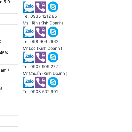
to 5.0
Tel:
0935 1212 85
Ms Hiền
(Kinh Doanh)
Tel:
098 909 2662
D
Mr Lộc
(Kinh Doanh )
 45%
Tel:
0907 909 272
cam /
Mr Chuẩn
(Kinh Doanh )
g
Tel:
0908 502 901