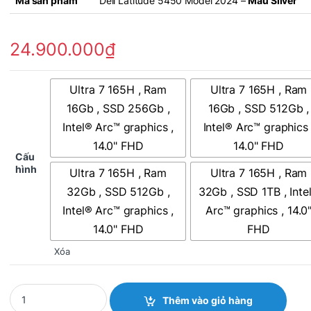
Mã sản phẩm
Dell Latitude 5450 Model 2024 –
Màu Silver
24.900.000
₫
Ultra 7 165H , Ram
Ultra 7 165H , Ram
16Gb , SSD 256Gb ,
16Gb , SSD 512Gb ,
Intel® Arc™ graphics ,
Intel® Arc™ graphics 
14.0" FHD
14.0" FHD
Cấu
hình
Ultra 7 165H , Ram
Ultra 7 165H , Ram
32Gb , SSD 512Gb ,
32Gb , SSD 1TB , Inte
Intel® Arc™ graphics ,
Arc™ graphics , 14.0
14.0" FHD
FHD
Xóa
Quantity
Thêm vào giỏ hàng