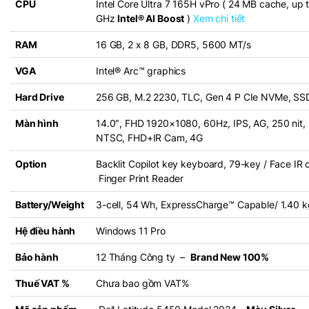
CPU
Intel Core Ultra 7 165H vPro ( 24 MB cache, up 
GHz
Intel® AI Boost
)
Xem chi tiết
RAM
16 GB, 2 x 8 GB, DDR5, 5600 MT/s
VGA
Intel® Arc™ graphics
Hard Drive
256 GB, M.2 2230, TLC, Gen 4 P CIe NVMe, SS
Màn hình
14.0″, FHD 1920×1080, 60Hz, IPS, AG, 250 nit,
NTSC, FHD+IR Cam, 4G
Option
Backlit Copilot key keyboard, 79-key / Face IR 
Finger Print Reader
Battery/Weight
3-cell, 54 Wh, ExpressCharge™ Capable/ 1.40 k
Hệ điều hành
Windows 11 Pro
Bảo hành
12 Tháng Công ty –
Brand New 100%
Thuế VAT %
Chưa bao gồm VAT%